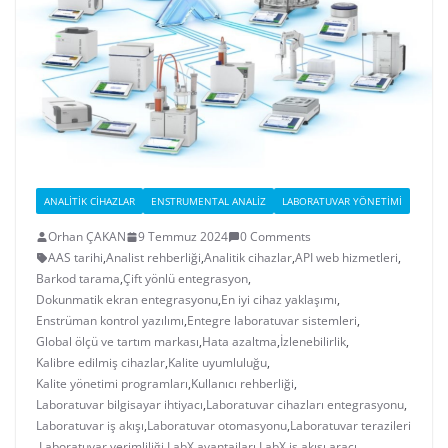
ANALITIK CIHAZLAR
ENSTRUMENTAL ANALIZ
LABORATUVAR YÖNETIMI
Orhan ÇAKAN
9 Temmuz 2024
0 Comments
AAS tarihi
,
Analist rehberliği
,
Analitik cihazlar
,
API web hizmetleri
,
Barkod tarama
,
Çift yönlü entegrasyon
,
Dokunmatik ekran entegrasyonu
,
En iyi cihaz yaklaşımı
,
Enstrüman kontrol yazılımı
,
Entegre laboratuvar sistemleri
,
Global ölçü ve tartım markası
,
Hata azaltma
,
İzlenebilirlik
,
Kalibre edilmiş cihazlar
,
Kalite uyumluluğu
,
Kalite yönetimi programları
,
Kullanıcı rehberliği
,
Laboratuvar bilgisayar ihtiyacı
,
Laboratuvar cihazları entegrasyonu
,
Laboratuvar iş akışı
,
Laboratuvar otomasyonu
,
Laboratuvar terazileri
,
Laboratuvar verimliliği
,
LabX avantajları
,
LabX iş akışı aracı
,