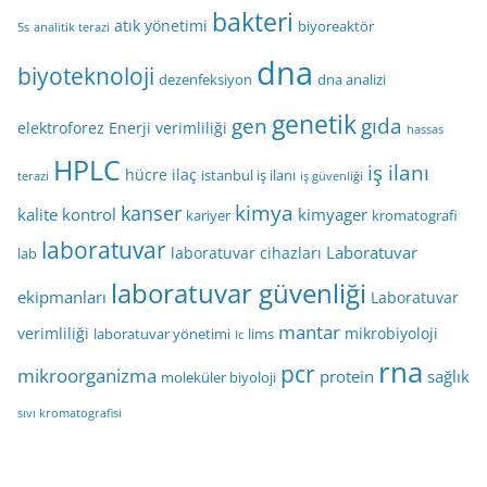
bakteri
atık yönetimi
biyoreaktör
5s
analitik terazi
dna
biyoteknoloji
dezenfeksiyon
dna analizi
genetik
gen
gıda
elektroforez
Enerji verimliliği
hassas
HPLC
iş ilanı
hücre
ilaç
istanbul iş ilanı
terazi
iş güvenliği
kimya
kanser
kalite kontrol
kimyager
kariyer
kromatografi
laboratuvar
Laboratuvar
laboratuvar cihazları
lab
laboratuvar güvenliği
ekipmanları
Laboratuvar
mantar
verimliliği
mikrobiyoloji
laboratuvar yönetimi
lims
lc
rna
pcr
mikroorganizma
protein
sağlık
moleküler biyoloji
sıvı kromatografisi