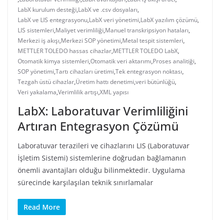
LabX kurulum desteği
,
LabX ve .csv dosyaları
,
LabX ve LIS entegrasyonu
,
LabX veri yönetimi
,
LabX yazılım çözümü
,
LIS sistemleri
,
Maliyet verimliliği
,
Manuel transkripsiyon hataları
,
Merkezi iş akışı
,
Merkezi SOP yönetimi
,
Metal tespit sistemleri
,
METTLER TOLEDO hassas cihazlar
,
METTLER TOLEDO LabX
,
Otomatik kimya sistemleri
,
Otomatik veri aktarımı
,
Proses analitiği
,
SOP yönetimi
,
Tartı cihazları üretimi
,
Tek entegrasyon noktası
,
Tezgah üstü cihazlar
,
Üretim hattı denetimi
,
veri bütünlüğü
,
Veri yakalama
,
Verimlilik artışı
,
XML yapısı
LabX: Laboratuvar Verimliliğini
Artıran Entegrasyon Çözümü
Laboratuvar terazileri ve cihazlarını LIS (Laboratuvar
İşletim Sistemi) sistemlerine doğrudan bağlamanın
önemli avantajları olduğu bilinmektedir. Uygulama
sürecinde karşılaşılan teknik sınırlamalar
Read More