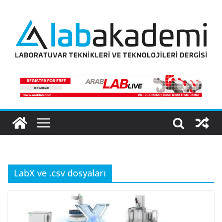
Skip
to
content
LabX ve .csv dosyaları