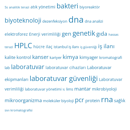
bakteri
atık yönetimi
biyoreaktör
5s
analitik terazi
dna
biyoteknoloji
dezenfeksiyon
dna analizi
genetik
gen
gıda
elektroforez
Enerji verimliliği
hassas
HPLC
iş ilanı
hücre
ilaç
istanbul iş ilanı
terazi
iş güvenliği
kimya
kanser
kalite kontrol
kimyager
kariyer
kromatografi
laboratuvar
Laboratuvar
laboratuvar cihazları
lab
laboratuvar güvenliği
ekipmanları
Laboratuvar
mantar
verimliliği
mikrobiyoloji
laboratuvar yönetimi
lims
lc
rna
pcr
mikroorganizma
protein
sağlık
moleküler biyoloji
sıvı kromatografisi