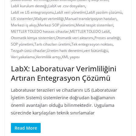
LabX kurulum desteği
,
LabX ve .csv dosyaları
,
LabX ve LIS entegrasyonu
,
LabX veri yönetimi
,
LabX yazılım çözümü
,
LIS sistemleri
,
Maliyet verimliliği
,
Manuel transkripsiyon hataları
,
Merkezi iş akışı
,
Merkezi SOP yönetimi
,
Metal tespit sistemleri
,
METTLER TOLEDO hassas cihazlar
,
METTLER TOLEDO LabX
,
Otomatik kimya sistemleri
,
Otomatik veri aktarımı
,
Proses analitiği
,
SOP yönetimi
,
Tartı cihazları üretimi
,
Tek entegrasyon noktası
,
Tezgah üstü cihazlar
,
Üretim hattı denetimi
,
veri bütünlüğü
,
Veri yakalama
,
Verimlilik artışı
,
XML yapısı
LabX: Laboratuvar Verimliliğini
Artıran Entegrasyon Çözümü
Laboratuvar terazileri ve cihazlarını LIS (Laboratuvar
İşletim Sistemi) sistemlerine doğrudan bağlamanın
önemli avantajları olduğu bilinmektedir. Uygulama
sürecinde karşılaşılan teknik sınırlamalar
Read More