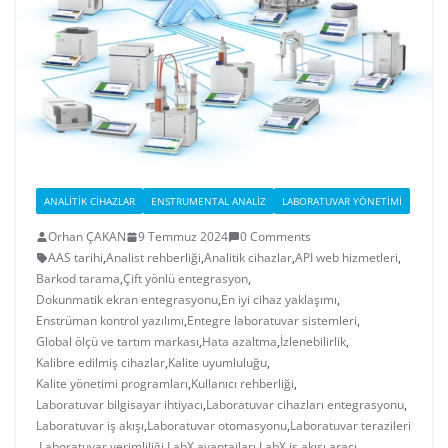
ANALITIK CIHAZLAR
ENSTRUMENTAL ANALIZ
LABORATUVAR YÖNETIMI
Orhan ÇAKAN
9 Temmuz 2024
0 Comments
AAS tarihi
,
Analist rehberliği
,
Analitik cihazlar
,
API web hizmetleri
,
Barkod tarama
,
Çift yönlü entegrasyon
,
Dokunmatik ekran entegrasyonu
,
En iyi cihaz yaklaşımı
,
Enstrüman kontrol yazılımı
,
Entegre laboratuvar sistemleri
,
Global ölçü ve tartım markası
,
Hata azaltma
,
İzlenebilirlik
,
Kalibre edilmiş cihazlar
,
Kalite uyumluluğu
,
Kalite yönetimi programları
,
Kullanıcı rehberliği
,
Laboratuvar bilgisayar ihtiyacı
,
Laboratuvar cihazları entegrasyonu
,
Laboratuvar iş akışı
,
Laboratuvar otomasyonu
,
Laboratuvar terazileri
,
Laboratuvar verimliliği
,
LabX avantajları
,
LabX iş akışı aracı
,