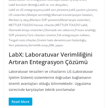
LabX kurulum desteği
,
LabX ve .csv dosyaları
,
LabX ve LIS entegrasyonu
,
LabX veri yönetimi
,
LabX yazılım çözümü
,
LIS sistemleri
,
Maliyet verimliliği
,
Manuel transkripsiyon hataları
,
Merkezi iş akışı
,
Merkezi SOP yönetimi
,
Metal tespit sistemleri
,
METTLER TOLEDO hassas cihazlar
,
METTLER TOLEDO LabX
,
Otomatik kimya sistemleri
,
Otomatik veri aktarımı
,
Proses analitiği
,
SOP yönetimi
,
Tartı cihazları üretimi
,
Tek entegrasyon noktası
,
Tezgah üstü cihazlar
,
Üretim hattı denetimi
,
veri bütünlüğü
,
Veri yakalama
,
Verimlilik artışı
,
XML yapısı
LabX: Laboratuvar Verimliliğini
Artıran Entegrasyon Çözümü
Laboratuvar terazileri ve cihazlarını LIS (Laboratuvar
İşletim Sistemi) sistemlerine doğrudan bağlamanın
önemli avantajları olduğu bilinmektedir. Uygulama
sürecinde karşılaşılan teknik sınırlamalar
Read More