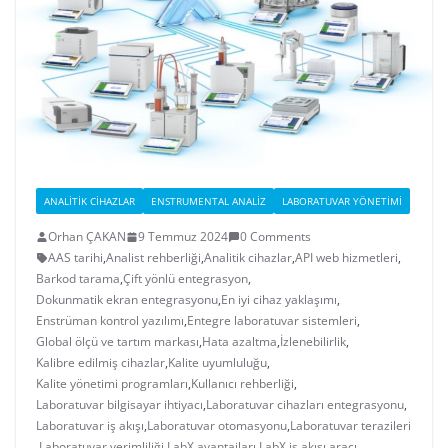
ANALITIK CIHAZLAR
ENSTRUMENTAL ANALIZ
LABORATUVAR YÖNETIMI
Orhan ÇAKAN
9 Temmuz 2024
0 Comments
AAS tarihi
,
Analist rehberliği
,
Analitik cihazlar
,
API web hizmetleri
,
Barkod tarama
,
Çift yönlü entegrasyon
,
Dokunmatik ekran entegrasyonu
,
En iyi cihaz yaklaşımı
,
Enstrüman kontrol yazılımı
,
Entegre laboratuvar sistemleri
,
Global ölçü ve tartım markası
,
Hata azaltma
,
İzlenebilirlik
,
Kalibre edilmiş cihazlar
,
Kalite uyumluluğu
,
Kalite yönetimi programları
,
Kullanıcı rehberliği
,
Laboratuvar bilgisayar ihtiyacı
,
Laboratuvar cihazları entegrasyonu
,
Laboratuvar iş akışı
,
Laboratuvar otomasyonu
,
Laboratuvar terazileri
,
Laboratuvar verimliliği
,
LabX avantajları
,
LabX iş akışı aracı
,