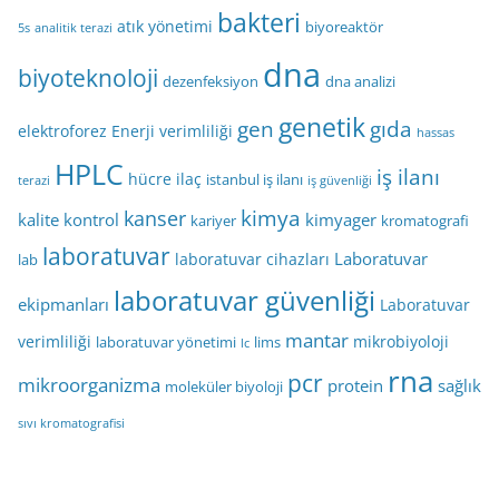
bakteri
atık yönetimi
biyoreaktör
5s
analitik terazi
dna
biyoteknoloji
dezenfeksiyon
dna analizi
genetik
gen
gıda
elektroforez
Enerji verimliliği
hassas
HPLC
iş ilanı
hücre
ilaç
istanbul iş ilanı
terazi
iş güvenliği
kimya
kanser
kalite kontrol
kimyager
kariyer
kromatografi
laboratuvar
Laboratuvar
laboratuvar cihazları
lab
laboratuvar güvenliği
ekipmanları
Laboratuvar
mantar
verimliliği
mikrobiyoloji
laboratuvar yönetimi
lims
lc
rna
pcr
mikroorganizma
protein
sağlık
moleküler biyoloji
sıvı kromatografisi