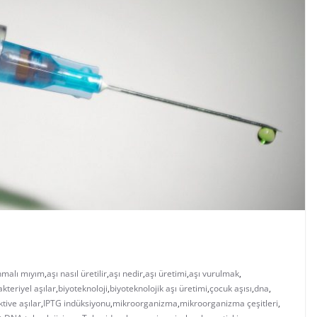
anmalı mıyım
,
aşı nasıl üretilir
,
aşı nedir
,
aşı üretimi
,
aşı vurulmak
,
kteriyel aşılar
,
biyoteknoloji
,
biyoteknolojik aşı üretimi
,
çocuk aşısı
,
dna
,
ktive aşılar
,
IPTG indüksiyonu
,
mikroorganizma
,
mikroorganizma çeşitleri
,