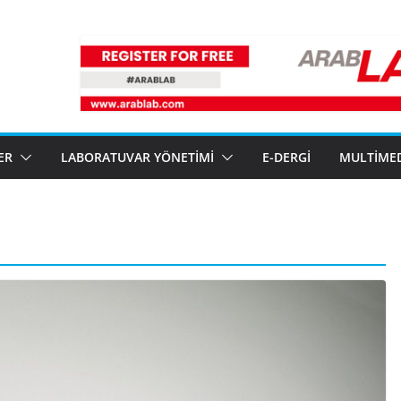
ER
LABORATUVAR YÖNETIMI
E-DERGI
MULTIME