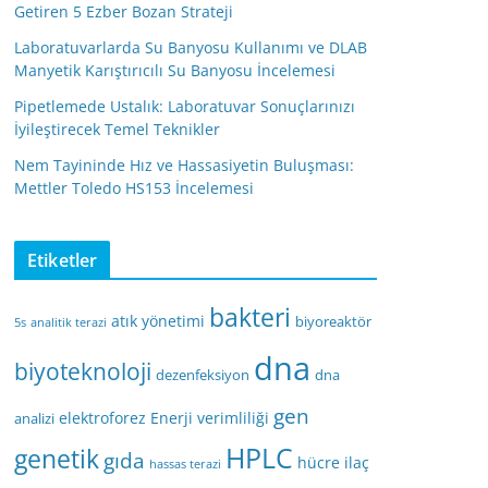
Getiren 5 Ezber Bozan Strateji
Laboratuvarlarda Su Banyosu Kullanımı ve DLAB
Manyetik Karıştırıcılı Su Banyosu İncelemesi
Pipetlemede Ustalık: Laboratuvar Sonuçlarınızı
İyileştirecek Temel Teknikler
Nem Tayininde Hız ve Hassasiyetin Buluşması:
Mettler Toledo HS153 İncelemesi
Etiketler
bakteri
atık yönetimi
biyoreaktör
5s
analitik terazi
dna
biyoteknoloji
dezenfeksiyon
dna
gen
elektroforez
Enerji verimliliği
analizi
HPLC
genetik
gıda
hücre
ilaç
hassas terazi