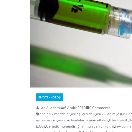
BIYOTEKNOLOJI
Lab Akademi
6 Aralık 2019
0 Comments
antijenik maddeler
,
aşı
,
aşı çeşitleri
,
aşı kullanımı
,
aşı kull
aşı zararlı mı
,
aşıların faydaları
,
aşının etkileri
,
B lenfosidik
,
Ba
E.Coli
,
Genetik mühendisliği
,
immün yanıt
,
in-vitro
,
in-vivo
,
İna