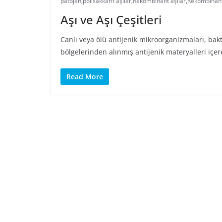
patojen
,
polisakkarit aşılar
,
Rekombinant aşılar
,
Rekombinant
Aşı ve Aşı Çeşitleri
Canlı veya ölü antijenik mikroorganizmaları, bakter
bölgelerinden alınmış antijenik materyalleri içe
Read More