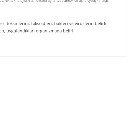
 DNA teknolojisi
,
rna
,
Toksoid aşılar
,
vaccine
,
viral aşılar
,
yetişkin aşısı
i toksinlerini, toksoidleri, bakteri ve virüslerin belirli
ren, uygulandıkları organizmada belirli