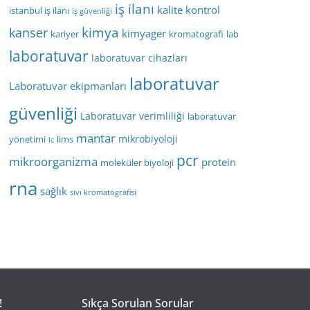
iş ilanı
kalite kontrol
istanbul iş ilanı
iş güvenliği
kimya
kanser
kimyager
kariyer
kromatografi
lab
laboratuvar
laboratuvar cihazları
laboratuvar
Laboratuvar ekipmanları
güvenliği
Laboratuvar verimliliği
laboratuvar
mantar
mikrobiyoloji
yönetimi
lims
lc
pcr
mikroorganizma
protein
moleküler biyoloji
rna
sağlık
sıvı kromatografisi
!
Sıkça Sorulan Sorular