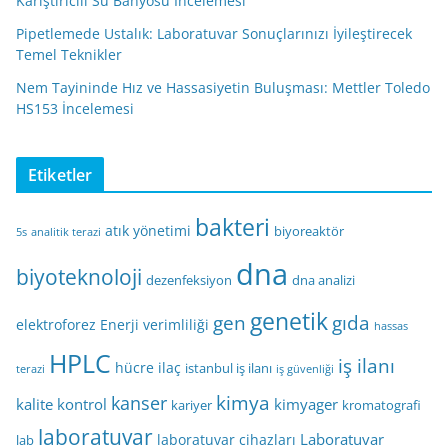
Karıştırıcılı Su Banyosu İncelemesi
Pipetlemede Ustalık: Laboratuvar Sonuçlarınızı İyileştirecek
Temel Teknikler
Nem Tayininde Hız ve Hassasiyetin Buluşması: Mettler Toledo
HS153 İncelemesi
Etiketler
bakteri
atık yönetimi
biyoreaktör
5s
analitik terazi
dna
biyoteknoloji
dezenfeksiyon
dna analizi
genetik
gen
gıda
elektroforez
Enerji verimliliği
hassas
HPLC
iş ilanı
hücre
ilaç
istanbul iş ilanı
terazi
iş güvenliği
kimya
kanser
kalite kontrol
kimyager
kariyer
kromatografi
laboratuvar
Laboratuvar
laboratuvar cihazları
lab