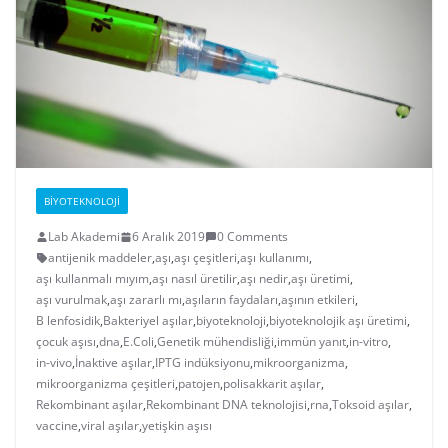
BIYOTEKNOLOJI
Lab Akademi
6 Aralık 2019
0 Comments
antijenik maddeler
,
aşı
,
aşı çeşitleri
,
aşı kullanımı
,
aşı kullanmalı mıyım
,
aşı nasıl üretilir
,
aşı nedir
,
aşı üretimi
,
aşı vurulmak
,
aşı zararlı mı
,
aşıların faydaları
,
aşının etkileri
,
B lenfosidik
,
Bakteriyel aşılar
,
biyoteknoloji
,
biyoteknolojik aşı üretimi
,
çocuk aşısı
,
dna
,
E.Coli
,
Genetik mühendisliği
,
immün yanıt
,
in-vitro
,
in-vivo
,
İnaktive aşılar
,
IPTG indüksiyonu
,
mikroorganizma
,
mikroorganizma çeşitleri
,
patojen
,
polisakkarit aşılar
,
Rekombinant aşılar
,
Rekombinant DNA teknolojisi
,
rna
,
Toksoid aşılar
,
vaccine
,
viral aşılar
,
yetişkin aşısı