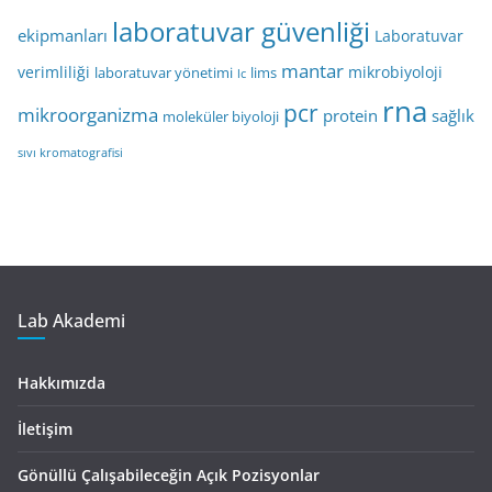
laboratuvar güvenliği
ekipmanları
Laboratuvar
mantar
verimliliği
mikrobiyoloji
laboratuvar yönetimi
lims
lc
rna
pcr
mikroorganizma
protein
sağlık
moleküler biyoloji
sıvı kromatografisi
Lab Akademi
Hakkımızda
İletişim
Gönüllü Çalışabileceğin Açık Pozisyonlar