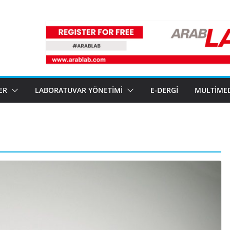
ER
LABORATUVAR YÖNETIMI
E-DERGI
MULTIME