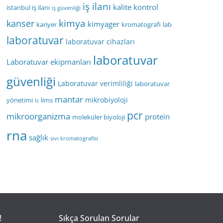
iş ilanı
kalite kontrol
istanbul iş ilanı
iş güvenliği
kimya
kanser
kimyager
kariyer
kromatografi
lab
laboratuvar
laboratuvar cihazları
laboratuvar
Laboratuvar ekipmanları
güvenliği
Laboratuvar verimliliği
laboratuvar
mantar
mikrobiyoloji
yönetimi
lims
lc
pcr
mikroorganizma
protein
moleküler biyoloji
rna
sağlık
sıvı kromatografisi
!
Sıkça Sorulan Sorular