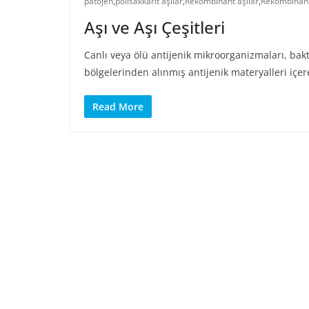
patojen
,
polisakkarit aşılar
,
Rekombinant aşılar
,
Rekombinant
Aşı ve Aşı Çeşitleri
Canlı veya ölü antijenik mikroorganizmaları, bakter
bölgelerinden alınmış antijenik materyalleri içe
Read More