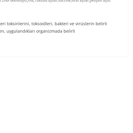
 DNA teknolojisi
,
rna
,
Toksoid aşılar
,
vaccine
,
viral aşılar
,
yetişkin aşısı
i toksinlerini, toksoidleri, bakteri ve virüslerin belirli
ren, uygulandıkları organizmada belirli