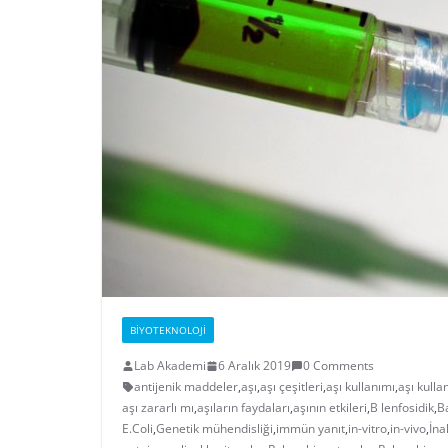
BIYOTEKNOLOJI
Lab Akademi
6 Aralık 2019
0 Comments
antijenik maddeler
,
aşı
,
aşı çeşitleri
,
aşı kullanımı
,
aşı kull
aşı zararlı mı
,
aşıların faydaları
,
aşının etkileri
,
B lenfosidik
,
Ba
E.Coli
,
Genetik mühendisliği
,
immün yanıt
,
in-vitro
,
in-vivo
,
İna