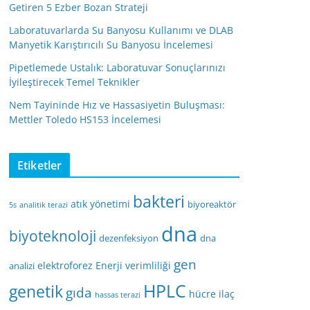
Getiren 5 Ezber Bozan Strateji
Laboratuvarlarda Su Banyosu Kullanımı ve DLAB
Manyetik Karıştırıcılı Su Banyosu İncelemesi
Pipetlemede Ustalık: Laboratuvar Sonuçlarınızı
İyileştirecek Temel Teknikler
Nem Tayininde Hız ve Hassasiyetin Buluşması:
Mettler Toledo HS153 İncelemesi
Etiketler
bakteri
atık yönetimi
biyoreaktör
5s
analitik terazi
dna
biyoteknoloji
dezenfeksiyon
dna
gen
elektroforez
Enerji verimliliği
analizi
HPLC
genetik
gıda
hücre
ilaç
hassas terazi