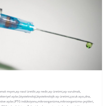
anmalı mıyım
,
aşı nasıl üretilir
,
aşı nedir
,
aşı üretimi
,
aşı vurulmak
,
kteriyel aşılar
,
biyoteknoloji
,
biyoteknolojik aşı üretimi
,
çocuk aşısı
,
dna
,
ktive aşılar
,
IPTG indüksiyonu
,
mikroorganizma
,
mikroorganizma çeşitleri
,