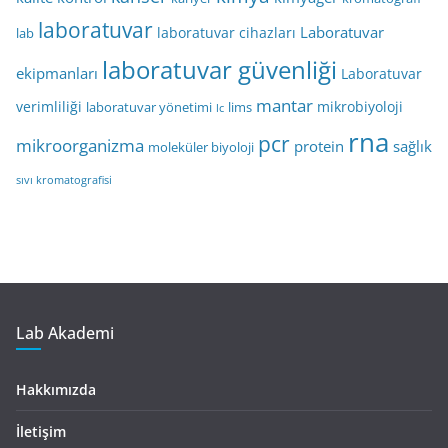
laboratuvar
Laboratuvar
laboratuvar cihazları
lab
laboratuvar güvenliği
ekipmanları
Laboratuvar
mantar
verimliliği
mikrobiyoloji
laboratuvar yönetimi
lims
lc
rna
pcr
mikroorganizma
protein
sağlık
moleküler biyoloji
sıvı kromatografisi
Lab Akademi
Hakkımızda
İletişim