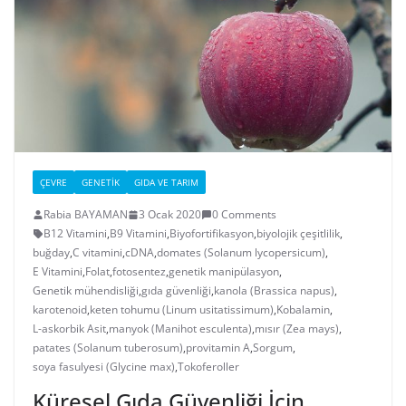
ÇEVRE
GENETIK
GIDA VE TARIM
Rabia BAYAMAN
3 Ocak 2020
0 Comments
B12 Vitamini
,
B9 Vitamini
,
Biyofortifikasyon
,
biyolojik çeşitlilik
,
buğday
,
C vitamini
,
cDNA
,
domates (Solanum lycopersicum)
,
E Vitamini
,
Folat
,
fotosentez
,
genetik manipülasyon
,
Genetik mühendisliği
,
gıda güvenliği
,
kanola (Brassica napus)
,
karotenoid
,
keten tohumu (Linum usitatissimum)
,
Kobalamin
,
L-askorbik Asit
,
manyok (Manihot esculenta)
,
mısır (Zea mays)
,
patates (Solanum tuberosum)
,
provitamin A
,
Sorgum
,
soya fasulyesi (Glycine max)
,
Tokoferoller
Küresel Gıda Güvenliği İçin