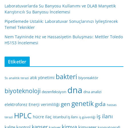
Laboratuvarlarda Su Banyosu Kullanımı ve DLAB Manyetik
Karıştırıcılı Su Banyosu İncelemesi
Pipetlemede Ustalık: Laboratuvar Sonuçlarınızı İyileştirecek
Temel Teknikler
Nem Tayininde Hız ve Hassasiyetin Buluşması: Mettler Toledo
HS153 İncelemesi
Etiketler
bakteri
atık yönetimi
biyoreaktör
5s
analitik terazi
dna
biyoteknoloji
dezenfeksiyon
dna analizi
genetik
gen
gıda
elektroforez
Enerji verimliliği
hassas
HPLC
iş ilanı
hücre
ilaç
istanbul iş ilanı
terazi
iş güvenliği
kimya
kanser
kalite kontrol
kimyager
kariyer
kromatografi