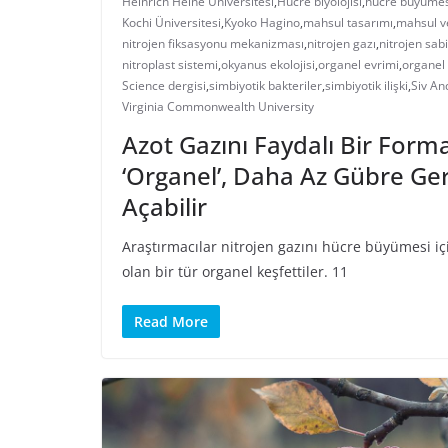
Heinrich Heine Üniversitesi
,
Hücre biyolojisi
,
hücre büyümes
Kochi Üniversitesi
,
Kyoko Hagino
,
mahsul tasarımı
,
mahsul v
nitrojen fiksasyonu mekanizması
,
nitrojen gazı
,
nitrojen sab
nitroplast sistemi
,
okyanus ekolojisi
,
organel evrimi
,
organel 
Science dergisi
,
simbiyotik bakteriler
,
simbiyotik ilişki
,
Siv An
Virginia Commonwealth University
Azot Gazını Faydalı Bir Form
‘Organel’, Daha Az Gübre Ge
Açabilir
Araştırmacılar nitrojen gazını hücre büyümesi iç
olan bir tür organel keşfettiler. 11
Read More