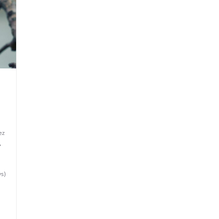
ez
,
ys)