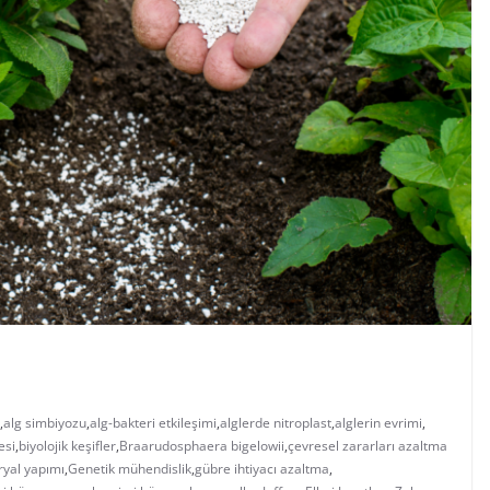
,
alg simbiyozu
,
alg-bakteri etkileşimi
,
alglerde nitroplast
,
alglerin evrimi
,
esi
,
biyolojik keşifler
,
Braarudosphaera bigelowii
,
çevresel zararları azaltma
ryal yapımı
,
Genetik mühendislik
,
gübre ihtiyacı azaltma
,