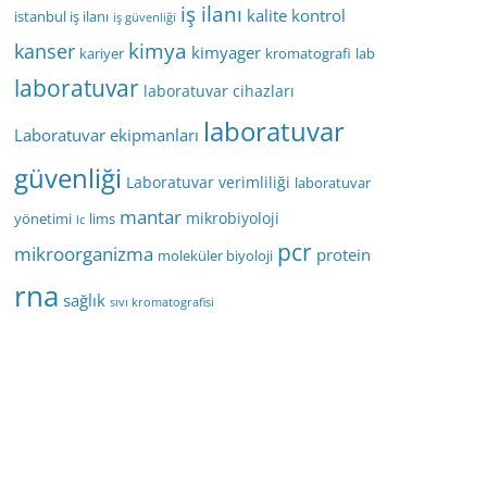
iş ilanı
kalite kontrol
istanbul iş ilanı
iş güvenliği
kimya
kanser
kimyager
kariyer
kromatografi
lab
laboratuvar
laboratuvar cihazları
laboratuvar
Laboratuvar ekipmanları
güvenliği
Laboratuvar verimliliği
laboratuvar
mantar
mikrobiyoloji
yönetimi
lims
lc
pcr
mikroorganizma
protein
moleküler biyoloji
rna
sağlık
sıvı kromatografisi