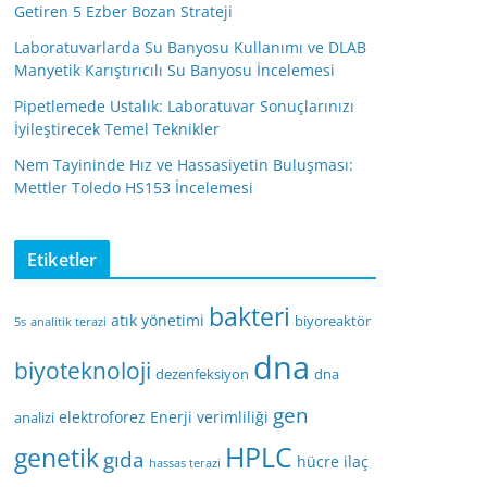
Getiren 5 Ezber Bozan Strateji
Laboratuvarlarda Su Banyosu Kullanımı ve DLAB
Manyetik Karıştırıcılı Su Banyosu İncelemesi
Pipetlemede Ustalık: Laboratuvar Sonuçlarınızı
İyileştirecek Temel Teknikler
Nem Tayininde Hız ve Hassasiyetin Buluşması:
Mettler Toledo HS153 İncelemesi
Etiketler
bakteri
atık yönetimi
biyoreaktör
5s
analitik terazi
dna
biyoteknoloji
dezenfeksiyon
dna
gen
elektroforez
Enerji verimliliği
analizi
HPLC
genetik
gıda
hücre
ilaç
hassas terazi