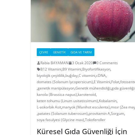
ÇEVRE
GENETIK
GIDA VE TARIM
Rabia BAYAMAN
3 Ocak 2020
0 Comments
B12 Vitamini
,
B9 Vitamini
,
Biyofortifikasyon
,
biyolojik çeşitlilik
,
buğday
,
C vitamini
,
cDNA
,
domates (Solanum lycopersicum)
,
E Vitamini
,
Folat
,
fotosent
,
genetik manipülasyon
,
Genetik mühendisliği
,
gıda güvenliği
kanola (Brassica napus)
,
karotenoid
,
keten tohumu (Linum usitatissimum)
,
Kobalamin
,
L-askorbik Asit
,
manyok (Manihot esculenta)
,
mısır (Zea ma
,
patates (Solanum tuberosum)
,
provitamin A
,
Sorgum
,
soya fasulyesi (Glycine max)
,
Tokoferoller
Küresel Gıda Güvenliği İçin