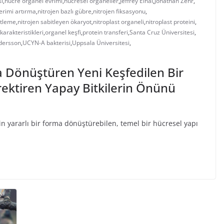
i
,
hücre organel evrimi
,
hücresel organeller
,
Jeffrey Elhai
,
Jonathan Zehr
,
erimi artırma
,
nitrojen bazlı gübre
,
nitrojen fiksasyonu
,
itleme
,
nitrojen sabitleyen ökaryot
,
nitroplast organeli
,
nitroplast proteini
,
karakteristikleri
,
organel keşfi
,
protein transferi
,
Santa Cruz Üniversitesi
,
dersson
,
UCYN-A bakterisi
,
Uppsala Üniversitesi
,
a Dönüştüren Yeni Keşfedilen Bir
rektiren Yapay Bitkilerin Önünü
in yararlı bir forma dönüştürebilen, temel bir hücresel yapı