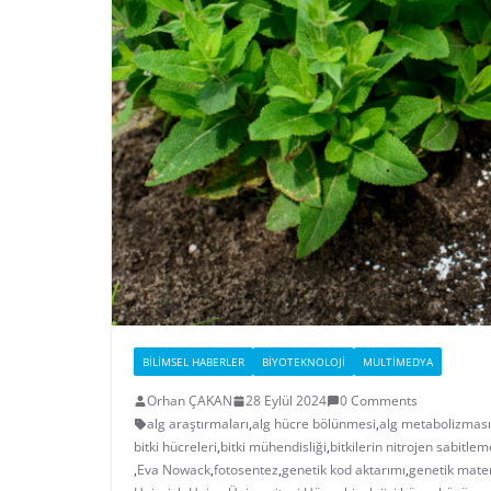
BILIMSEL HABERLER
BIYOTEKNOLOJI
MULTIMEDYA
Orhan ÇAKAN
28 Eylül 2024
0 Comments
alg araştırmaları
,
alg hücre bölünmesi
,
alg metabolizması
bitki hücreleri
,
bitki mühendisliği
,
bitkilerin nitrojen sabitlem
,
Eva Nowack
,
fotosentez
,
genetik kod aktarımı
,
genetik mate