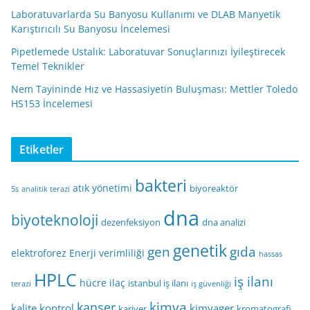
Laboratuvarlarda Su Banyosu Kullanımı ve DLAB Manyetik
Karıştırıcılı Su Banyosu İncelemesi
Pipetlemede Ustalık: Laboratuvar Sonuçlarınızı İyileştirecek
Temel Teknikler
Nem Tayininde Hız ve Hassasiyetin Buluşması: Mettler Toledo
HS153 İncelemesi
Etiketler
bakteri
atık yönetimi
biyoreaktör
5s
analitik terazi
dna
biyoteknoloji
dezenfeksiyon
dna analizi
genetik
gen
gıda
elektroforez
Enerji verimliliği
hassas
HPLC
iş ilanı
hücre
ilaç
istanbul iş ilanı
terazi
iş güvenliği
kimya
kanser
kalite kontrol
kimyager
kariyer
kromatografi