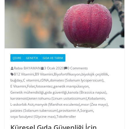
ÇEVRE
GENETIK
GIDA VE TARIM
Rabia BAYAMAN
3 Ocak 2020
0 Comments
B12 Vitamini
,
B9 Vitamini
,
Biyofortifikasyon
,
biyolojik çeşitlilik
,
buğday
,
C vitamini
,
cDNA
,
domates (Solanum lycopersicum)
,
E Vitamini
,
Folat
,
fotosentez
,
genetik manipülasyon
,
Genetik mühendisliği
,
gıda güvenliği
,
kanola (Brassica napus)
,
karotenoid
,
keten tohumu (Linum usitatissimum)
,
Kobalamin
,
L-askorbik Asit
,
manyok (Manihot esculenta)
,
mısır (Zea mays)
,
patates (Solanum tuberosum)
,
provitamin A
,
Sorgum
,
soya fasulyesi (Glycine max)
,
Tokoferoller
Küresel Gıda Güvenliği İçin