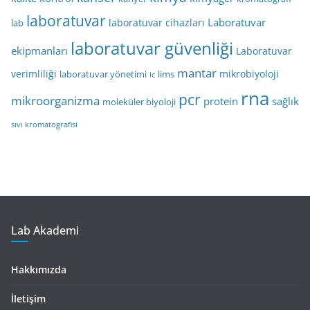
laboratuvar
Laboratuvar
laboratuvar cihazları
lab
laboratuvar güvenliği
ekipmanları
Laboratuvar
mantar
verimliliği
mikrobiyoloji
laboratuvar yönetimi
lims
lc
rna
pcr
mikroorganizma
protein
sağlık
moleküler biyoloji
sıvı kromatografisi
Lab Akademi
Hakkımızda
İletişim