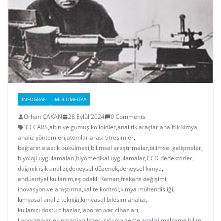
İNFOGRAFI
MULTIMEDYA
Orhan ÇAKAN
28 Eylül 2024
0 Comments
3D CARS
,
altın ve gümüş kolloidler
,
analitik araçlar
,
analitik kimya
,
analiz yöntemleri
,
atomlar arası titreşimler
,
bağların elastik bükülmesi
,
bilimsel araştırmalar
,
bilimsel gelişmeler
,
biyoloji uygulamaları
,
biyomedikal uygulamalar
,
CCD dedektörler
,
dağınık ışık analizi
,
deneysel düzenek
,
deneysel kimya
,
endüstriyel kullanım
,
eş odaklı Raman
,
frekans değişimi
,
inovasyon ve araştırma
,
kalite kontrol
,
kimya mühendisliği
,
kimyasal analiz tekniği
,
kimyasal bileşim analizi
,
kullanıcı dostu cihazlar
,
laboratuvar cihazları
,
Laboratuvar ekipmanları
,
lazer ışığı
,
malzeme analizi
,
malzeme bilimi