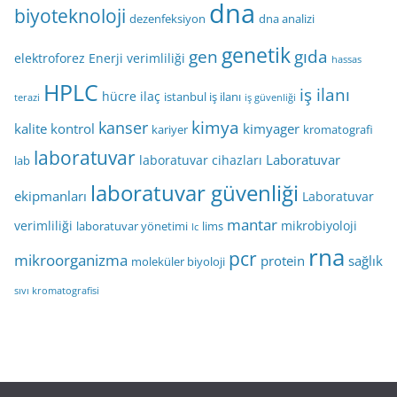
dna
biyoteknoloji
dezenfeksiyon
dna analizi
genetik
gen
gıda
elektroforez
Enerji verimliliği
hassas
HPLC
iş ilanı
hücre
ilaç
istanbul iş ilanı
terazi
iş güvenliği
kimya
kanser
kalite kontrol
kimyager
kariyer
kromatografi
laboratuvar
Laboratuvar
laboratuvar cihazları
lab
laboratuvar güvenliği
ekipmanları
Laboratuvar
mantar
verimliliği
mikrobiyoloji
laboratuvar yönetimi
lims
lc
rna
pcr
mikroorganizma
protein
sağlık
moleküler biyoloji
sıvı kromatografisi