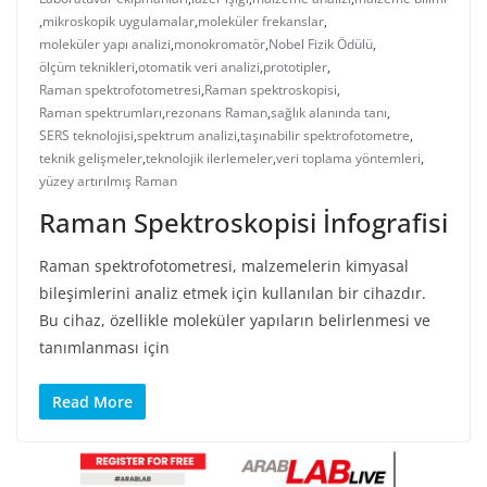
,
mikroskopik uygulamalar
,
moleküler frekanslar
,
moleküler yapı analizi
,
monokromatör
,
Nobel Fizik Ödülü
,
ölçüm teknikleri
,
otomatik veri analizi
,
prototipler
,
Raman spektrofotometresi
,
Raman spektroskopisi
,
Raman spektrumları
,
rezonans Raman
,
sağlık alanında tanı
,
SERS teknolojisi
,
spektrum analizi
,
taşınabilir spektrofotometre
,
teknik gelişmeler
,
teknolojik ilerlemeler
,
veri toplama yöntemleri
,
yüzey artırılmış Raman
Raman Spektroskopisi İnfografisi
Raman spektrofotometresi, malzemelerin kimyasal
bileşimlerini analiz etmek için kullanılan bir cihazdır.
Bu cihaz, özellikle moleküler yapıların belirlenmesi ve
tanımlanması için
Read More