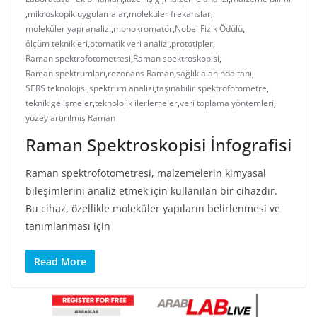
,
mikroskopik uygulamalar
,
moleküler frekanslar
,
moleküler yapı analizi
,
monokromatör
,
Nobel Fizik Ödülü
,
ölçüm teknikleri
,
otomatik veri analizi
,
prototipler
,
Raman spektrofotometresi
,
Raman spektroskopisi
,
Raman spektrumları
,
rezonans Raman
,
sağlık alanında tanı
,
SERS teknolojisi
,
spektrum analizi
,
taşınabilir spektrofotometre
,
teknik gelişmeler
,
teknolojik ilerlemeler
,
veri toplama yöntemleri
,
yüzey artırılmış Raman
Raman Spektroskopisi İnfografisi
Raman spektrofotometresi, malzemelerin kimyasal
bileşimlerini analiz etmek için kullanılan bir cihazdır.
Bu cihaz, özellikle moleküler yapıların belirlenmesi ve
tanımlanması için
Read More