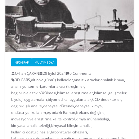
İNFOGRAFI
MULTIMEDYA
Orhan ÇAKAN
28 Eylül 2024
0 Comments
3D CARS
,
altın ve gümüş kolloidler
,
analitik araçlar
,
analitik kimya
,
analiz yöntemleri
,
atomlar arası titreşimler
,
bağların elastik bükülmesi
,
bilimsel araştırmalar
,
bilimsel gelişmeler
,
biyoloji uygulamaları
,
biyomedikal uygulamalar
,
CCD dedektörler
,
dağınık ışık analizi
,
deneysel düzenek
,
deneysel kimya
,
endüstriyel kullanım
,
eş odaklı Raman
,
frekans değişimi
,
inovasyon ve araştırma
,
kalite kontrol
,
kimya mühendisliği
,
kimyasal analiz tekniği
,
kimyasal bileşim analizi
,
kullanıcı dostu cihazlar
,
laboratuvar cihazları
,
Laboratuvar ekipmanları
,
lazer ışığı
,
malzeme analizi
,
malzeme bilimi