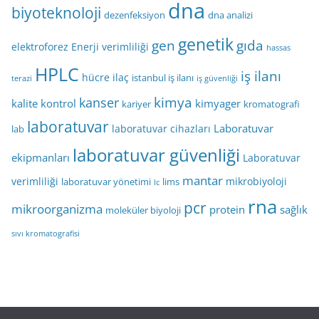
dna
biyoteknoloji
dezenfeksiyon
dna analizi
genetik
gen
gıda
elektroforez
Enerji verimliliği
hassas
HPLC
iş ilanı
hücre
ilaç
istanbul iş ilanı
terazi
iş güvenliği
kimya
kanser
kalite kontrol
kimyager
kariyer
kromatografi
laboratuvar
Laboratuvar
laboratuvar cihazları
lab
laboratuvar güvenliği
ekipmanları
Laboratuvar
mantar
verimliliği
mikrobiyoloji
laboratuvar yönetimi
lims
lc
rna
pcr
mikroorganizma
protein
sağlık
moleküler biyoloji
sıvı kromatografisi