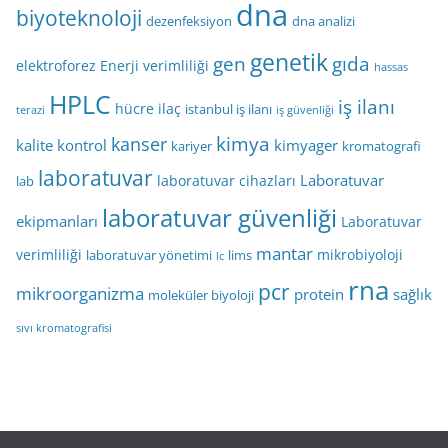
dna
biyoteknoloji
dezenfeksiyon
dna analizi
genetik
gen
gıda
elektroforez
Enerji verimliliği
hassas
HPLC
iş ilanı
hücre
ilaç
istanbul iş ilanı
terazi
iş güvenliği
kimya
kanser
kalite kontrol
kimyager
kariyer
kromatografi
laboratuvar
Laboratuvar
laboratuvar cihazları
lab
laboratuvar güvenliği
ekipmanları
Laboratuvar
mantar
verimliliği
mikrobiyoloji
laboratuvar yönetimi
lims
lc
rna
pcr
mikroorganizma
protein
sağlık
moleküler biyoloji
sıvı kromatografisi