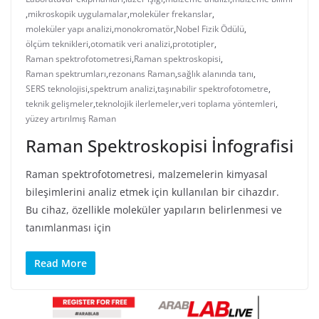
,
mikroskopik uygulamalar
,
moleküler frekanslar
,
moleküler yapı analizi
,
monokromatör
,
Nobel Fizik Ödülü
,
ölçüm teknikleri
,
otomatik veri analizi
,
prototipler
,
Raman spektrofotometresi
,
Raman spektroskopisi
,
Raman spektrumları
,
rezonans Raman
,
sağlık alanında tanı
,
SERS teknolojisi
,
spektrum analizi
,
taşınabilir spektrofotometre
,
teknik gelişmeler
,
teknolojik ilerlemeler
,
veri toplama yöntemleri
,
yüzey artırılmış Raman
Raman Spektroskopisi İnfografisi
Raman spektrofotometresi, malzemelerin kimyasal
bileşimlerini analiz etmek için kullanılan bir cihazdır.
Bu cihaz, özellikle moleküler yapıların belirlenmesi ve
tanımlanması için
Read More