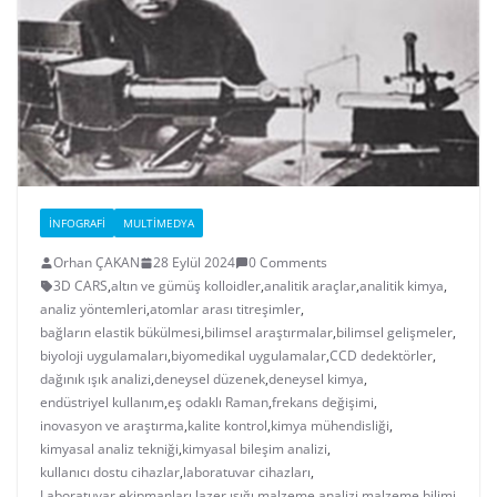
İNFOGRAFI
MULTIMEDYA
Orhan ÇAKAN
28 Eylül 2024
0 Comments
3D CARS
,
altın ve gümüş kolloidler
,
analitik araçlar
,
analitik kimya
,
analiz yöntemleri
,
atomlar arası titreşimler
,
bağların elastik bükülmesi
,
bilimsel araştırmalar
,
bilimsel gelişmeler
,
biyoloji uygulamaları
,
biyomedikal uygulamalar
,
CCD dedektörler
,
dağınık ışık analizi
,
deneysel düzenek
,
deneysel kimya
,
endüstriyel kullanım
,
eş odaklı Raman
,
frekans değişimi
,
inovasyon ve araştırma
,
kalite kontrol
,
kimya mühendisliği
,
kimyasal analiz tekniği
,
kimyasal bileşim analizi
,
kullanıcı dostu cihazlar
,
laboratuvar cihazları
,
Laboratuvar ekipmanları
,
lazer ışığı
,
malzeme analizi
,
malzeme bilimi