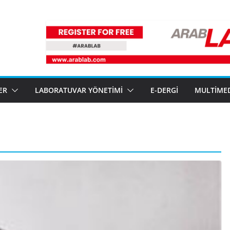
ER
LABORATUVAR YÖNETIMI
E-DERGI
MULTIME