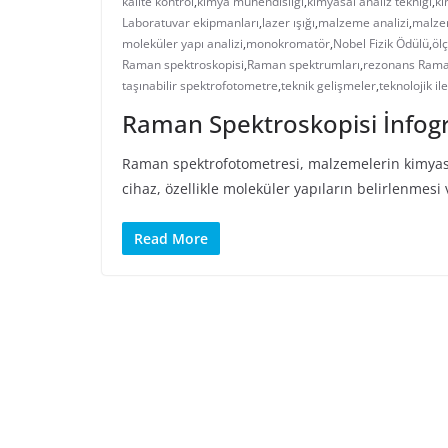
kalite kontrol
,
kimya mühendisliği
,
kimyasal analiz tekniği
,
ki
Laboratuvar ekipmanları
,
lazer ışığı
,
malzeme analizi
,
malze
moleküler yapı analizi
,
monokromatör
,
Nobel Fizik Ödülü
,
öl
Raman spektroskopisi
,
Raman spektrumları
,
rezonans Ram
taşınabilir spektrofotometre
,
teknik gelişmeler
,
teknolojik i
Raman Spektroskopisi İnfogr
Raman spektrofotometresi, malzemelerin kimyasal 
cihaz, özellikle moleküler yapıların belirlenmesi
Read More