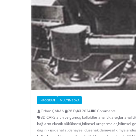
İNFOGRAFI
MULTIMEDYA
Orhan ÇAKAN
28 Eylül 2024
0 Comments
3D CARS
,
altın ve gümüş kolloidler
,
analitik araçlar
,
analiti
bağların elastik bükülmesi
,
bilimsel araştırmalar
,
bilimsel g
dağınık ışık analizi
,
deneysel düzenek
,
deneysel kimya
,
endüs