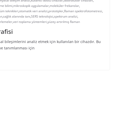
myasal bileşim analizi
,
kullanıcı dostu cihazlar
,
laboratuvar cihazları
,
me bilimi
,
mikroskopik uygulamalar
,
moleküler frekanslar
,
çüm teknikleri
,
otomatik veri analizi
,
prototipler
,
Raman spektrofotometresi
,
an
,
sağlık alanında tanı
,
SERS teknolojisi
,
spektrum analizi
,
lerlemeler
,
veri toplama yöntemleri
,
yüzey artırılmış Raman
afisi
bileşimlerini analiz etmek için kullanılan bir cihazdır. Bu
 ve tanımlanması için