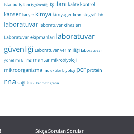
iş ilanı
kalite kontrol
istanbul iş ilanı
iş güvenliği
kimya
kanser
kimyager
kariyer
kromatografi
lab
laboratuvar
laboratuvar cihazları
laboratuvar
Laboratuvar ekipmanları
güvenliği
Laboratuvar verimliliği
laboratuvar
mantar
mikrobiyoloji
yönetimi
lims
lc
pcr
mikroorganizma
protein
moleküler biyoloji
rna
sağlık
sıvı kromatografisi
!
Sıkça Sorulan Sorular