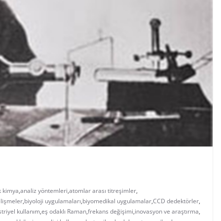
k kimya
,
analiz yöntemleri
,
atomlar arası titreşimler
,
elişmeler
,
biyoloji uygulamaları
,
biyomedikal uygulamalar
,
CCD dedektörler
,
triyel kullanım
,
eş odaklı Raman
,
frekans değişimi
,
inovasyon ve araştırma
,