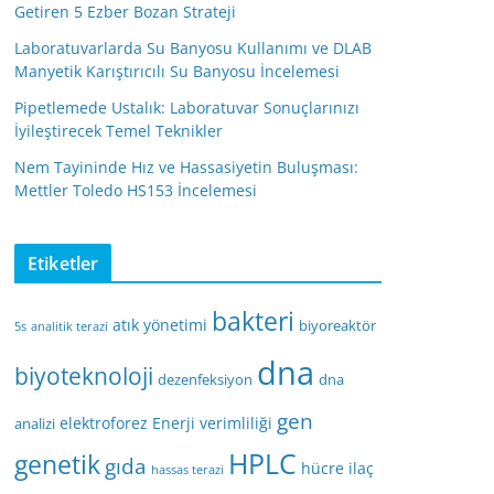
Getiren 5 Ezber Bozan Strateji
Laboratuvarlarda Su Banyosu Kullanımı ve DLAB
Manyetik Karıştırıcılı Su Banyosu İncelemesi
Pipetlemede Ustalık: Laboratuvar Sonuçlarınızı
İyileştirecek Temel Teknikler
Nem Tayininde Hız ve Hassasiyetin Buluşması:
Mettler Toledo HS153 İncelemesi
Etiketler
bakteri
atık yönetimi
biyoreaktör
5s
analitik terazi
dna
biyoteknoloji
dezenfeksiyon
dna
gen
elektroforez
Enerji verimliliği
analizi
HPLC
genetik
gıda
hücre
ilaç
hassas terazi