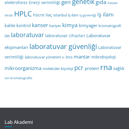
genetik
gen
gıda
elektroforez
Enerji verimliliği
hassas
HPLC
iş ilanı
hücre
ilaç
istanbul iş ilanı
terazi
iş güvenliği
kimya
kanser
kalite kontrol
kimyager
kariyer
kromatografi
laboratuvar
Laboratuvar
laboratuvar cihazları
lab
laboratuvar güvenliği
ekipmanları
Laboratuvar
mantar
verimliliği
mikrobiyoloji
laboratuvar yönetimi
lims
lc
rna
pcr
mikroorganizma
protein
sağlık
moleküler biyoloji
sıvı kromatografisi
Lab Akademi