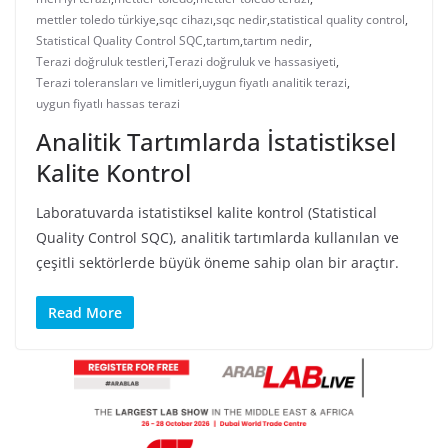
mettler toledo türkiye
,
sqc cihazı
,
sqc nedir
,
statistical quality control
,
Statistical Quality Control SQC
,
tartım
,
tartım nedir
,
Terazi doğruluk testleri
,
Terazi doğruluk ve hassasiyeti
,
Terazi toleransları ve limitleri
,
uygun fiyatlı analitik terazi
,
uygun fiyatlı hassas terazi
Analitik Tartımlarda İstatistiksel
Kalite Kontrol
Laboratuvarda istatistiksel kalite kontrol (Statistical
Quality Control SQC), analitik tartımlarda kullanılan ve
çeşitli sektörlerde büyük öneme sahip olan bir araçtır.
Read More