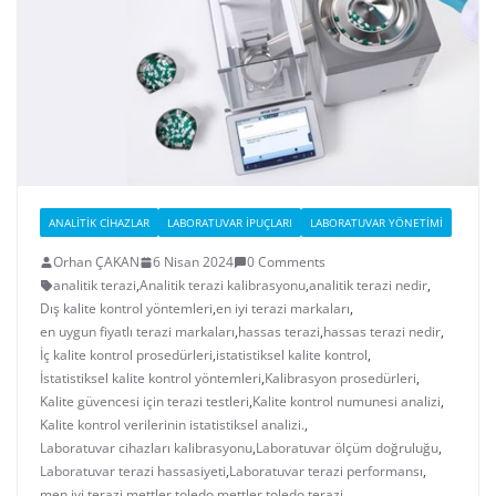
ANALITIK CIHAZLAR
LABORATUVAR İPUÇLARI
LABORATUVAR YÖNETIMI
Orhan ÇAKAN
6 Nisan 2024
0 Comments
analitik terazi
,
Analitik terazi kalibrasyonu
,
analitik terazi nedir
,
Dış kalite kontrol yöntemleri
,
en iyi terazi markaları
,
en uygun fiyatlı terazi markaları
,
hassas terazi
,
hassas terazi nedir
,
İç kalite kontrol prosedürleri
,
istatistiksel kalite kontrol
,
İstatistiksel kalite kontrol yöntemleri
,
Kalibrasyon prosedürleri
,
Kalite güvencesi için terazi testleri
,
Kalite kontrol numunesi analizi
,
Kalite kontrol verilerinin istatistiksel analizi.
,
Laboratuvar cihazları kalibrasyonu
,
Laboratuvar ölçüm doğruluğu
,
Laboratuvar terazi hassasiyeti
,
Laboratuvar terazi performansı
,
men iyi terazi
,
mettler toledo
,
mettler toledo terazi
,