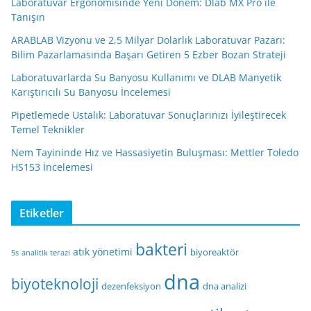
Laboratuvar Ergonomisinde Yeni Dönem: Dlab MX Pro ile
Tanışın
ARABLAB Vizyonu ve 2,5 Milyar Dolarlık Laboratuvar Pazarı:
Bilim Pazarlamasında Başarı Getiren 5 Ezber Bozan Strateji
Laboratuvarlarda Su Banyosu Kullanımı ve DLAB Manyetik
Karıştırıcılı Su Banyosu İncelemesi
Pipetlemede Ustalık: Laboratuvar Sonuçlarınızı İyileştirecek
Temel Teknikler
Nem Tayininde Hız ve Hassasiyetin Buluşması: Mettler Toledo
HS153 İncelemesi
Etiketler
bakteri
atık yönetimi
biyoreaktör
5s
analitik terazi
dna
biyoteknoloji
dezenfeksiyon
dna analizi