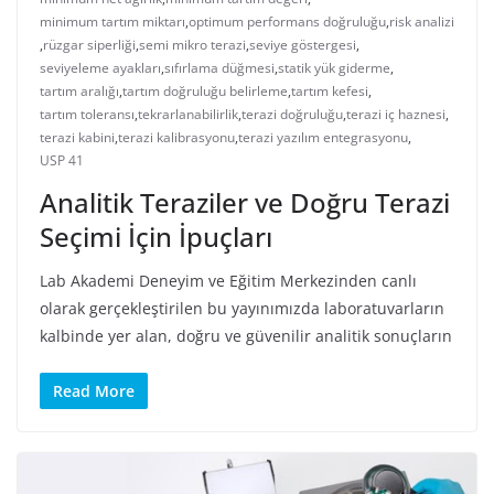
minimum tartım miktarı
,
optimum performans doğruluğu
,
risk analizi
,
rüzgar siperliği
,
semi mikro terazi
,
seviye göstergesi
,
seviyeleme ayakları
,
sıfırlama düğmesi
,
statik yük giderme
,
tartım aralığı
,
tartım doğruluğu belirleme
,
tartım kefesi
,
tartım toleransı
,
tekrarlanabilirlik
,
terazi doğruluğu
,
terazi iç haznesi
,
terazi kabini
,
terazi kalibrasyonu
,
terazi yazılım entegrasyonu
,
USP 41
Analitik Teraziler ve Doğru Terazi
Seçimi İçin İpuçları
Lab Akademi Deneyim ve Eğitim Merkezinden canlı
olarak gerçekleştirilen bu yayınımızda laboratuvarların
kalbinde yer alan, doğru ve güvenilir analitik sonuçların
Read More