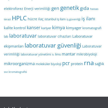
genetik
gen
gıda
elektroforez
Enerji verimliliği
hassas
HPLC
iş ilanı
hücre
ilaç
istanbul iş ilanı
terazi
iş güvenliği
kimya
kanser
kalite kontrol
kimyager
kariyer
kromatografi
laboratuvar
Laboratuvar
laboratuvar cihazları
lab
laboratuvar güvenliği
ekipmanları
Laboratuvar
mantar
verimliliği
mikrobiyoloji
laboratuvar yönetimi
lims
lc
rna
pcr
mikroorganizma
protein
sağlık
moleküler biyoloji
sıvı kromatografisi