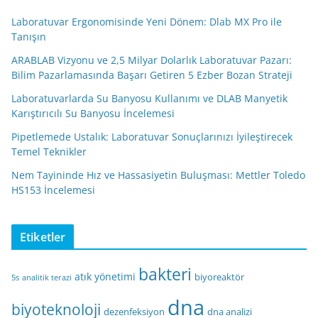
Laboratuvar Ergonomisinde Yeni Dönem: Dlab MX Pro ile
Tanışın
ARABLAB Vizyonu ve 2,5 Milyar Dolarlık Laboratuvar Pazarı:
Bilim Pazarlamasında Başarı Getiren 5 Ezber Bozan Strateji
Laboratuvarlarda Su Banyosu Kullanımı ve DLAB Manyetik
Karıştırıcılı Su Banyosu İncelemesi
Pipetlemede Ustalık: Laboratuvar Sonuçlarınızı İyileştirecek
Temel Teknikler
Nem Tayininde Hız ve Hassasiyetin Buluşması: Mettler Toledo
HS153 İncelemesi
Etiketler
bakteri
atık yönetimi
biyoreaktör
5s
analitik terazi
dna
biyoteknoloji
dezenfeksiyon
dna analizi