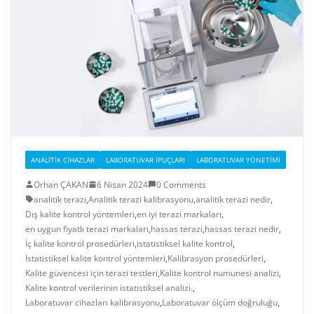
ANALITIK CIHAZLAR
LABORATUVAR İPUÇLARI
LABORATUVAR YÖNETIMI
Orhan ÇAKAN
6 Nisan 2024
0 Comments
analitik terazi
,
Analitik terazi kalibrasyonu
,
analitik terazi nedir
,
Dış kalite kontrol yöntemleri
,
en iyi terazi markaları
,
en uygun fiyatlı terazi markaları
,
hassas terazi
,
hassas terazi nedir
,
İç kalite kontrol prosedürleri
,
istatistiksel kalite kontrol
,
İstatistiksel kalite kontrol yöntemleri
,
Kalibrasyon prosedürleri
,
Kalite güvencesi için terazi testleri
,
Kalite kontrol numunesi analizi
,
Kalite kontrol verilerinin istatistiksel analizi.
,
Laboratuvar cihazları kalibrasyonu
,
Laboratuvar ölçüm doğruluğu
,