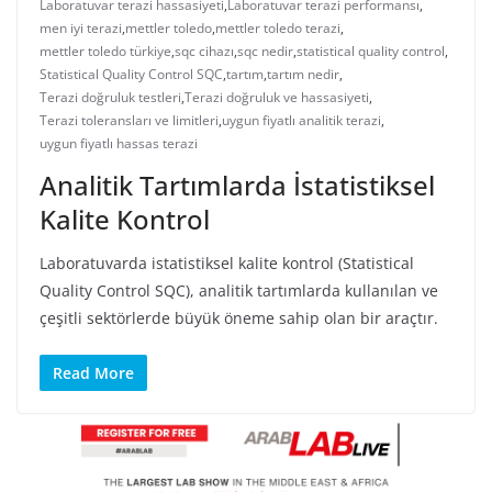
Laboratuvar terazi hassasiyeti
,
Laboratuvar terazi performansı
,
men iyi terazi
,
mettler toledo
,
mettler toledo terazi
,
mettler toledo türkiye
,
sqc cihazı
,
sqc nedir
,
statistical quality control
,
Statistical Quality Control SQC
,
tartım
,
tartım nedir
,
Terazi doğruluk testleri
,
Terazi doğruluk ve hassasiyeti
,
Terazi toleransları ve limitleri
,
uygun fiyatlı analitik terazi
,
uygun fiyatlı hassas terazi
Analitik Tartımlarda İstatistiksel
Kalite Kontrol
Laboratuvarda istatistiksel kalite kontrol (Statistical
Quality Control SQC), analitik tartımlarda kullanılan ve
çeşitli sektörlerde büyük öneme sahip olan bir araçtır.
Read More