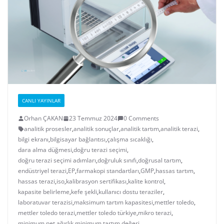
CANLI YAYINLAR
Orhan ÇAKAN
23 Temmuz 2024
0 Comments
analitik prosesler
,
analitik sonuçlar
,
analitik tartım
,
analitik terazi
,
bilgi ekranı
,
bilgisayar bağlantısı
,
çalışma sıcaklığı
,
dara alma düğmesi
,
doğru terazi seçimi
,
doğru terazi seçimi adımları
,
doğruluk sınıfı
,
doğrusal tartım
,
endüstriyel terazi
,
EP
,
farmakopi standartları
,
GMP
,
hassas tartım
,
hassas terazi
,
iso
,
kalibrasyon sertifikası
,
kalite kontrol
,
kapasite belirleme
,
kefe şekli
,
kullanıcı dostu teraziler
,
laboratuvar terazisi
,
maksimum tartım kapasitesi
,
mettler toledo
,
mettler toledo terazi
,
mettler toledo türkiye
,
mikro terazi
,
minimum net ağırlık
,
minimum tartım değeri
,