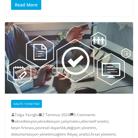
Read More
KALITE YÖNETIMI
Tolga Yaroğlu
2 Temmuz 2024
0 Comments
akreditasyon
,
akreditasyon çalışmaları
,
alternatif analizi
,
beyin fırtınası
,
çevresel duyarlılık
,
değişim yönetimi
,
dokümantasyon yönetimi
,
eğitim ihtiyaç analizi
,
fırsat yönetimi
,