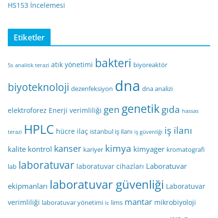
HS153 İncelemesi
Etiketler
bakteri
atık yönetimi
biyoreaktör
5s
analitik terazi
dna
biyoteknoloji
dezenfeksiyon
dna analizi
genetik
gen
gıda
elektroforez
Enerji verimliliği
hassas
HPLC
iş ilanı
hücre
ilaç
istanbul iş ilanı
terazi
iş güvenliği
kimya
kanser
kalite kontrol
kimyager
kariyer
kromatografi
laboratuvar
Laboratuvar
laboratuvar cihazları
lab
laboratuvar güvenliği
ekipmanları
Laboratuvar
mantar
verimliliği
mikrobiyoloji
laboratuvar yönetimi
lims
lc