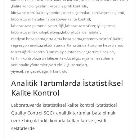
,
kalite kontrol yazılımı
,
kapsül ağırlık kontrolü
,
kimya sektörü kalite yönetimi
,
kontrol şemaları
,
korelasyon ölçümü
,
laboratuvar hataları
,
laboratuvar kalite kontrol
,
laboratuvar personel yeterliliği
,
laboratuvar süreç iyileştirme
,
laboratuvar teknolojik altyapı
,
laboratuvarda hatalar
,
medyan hesaplama
,
ortalama hesaplama
,
otomotiv sektörü kalite
,
regresyon analizi
,
sektör standartları
,
standart sapma hesaplama
,
tablet ağırlık kontrolü
,
tanımlayıcı istatistikler
,
tartım cihazları
,
tartım kontrolü
,
ürün bileşen tekdüzeliği
,
varyans hesaplama
,
veri analiz yöntemleri
,
veri eksikliği sorunları
,
yiyecek ve içecek ağırlık kontrolü
Analitik Tartımlarda İstatistiksel
Kalite Kontrol
Laboratuvarda istatistiksel kalite kontrol (Statistical
Quality Control SQC), analitik tartımlar bata olmak
üzere birçok farklı konuda kullanılan ve çeşitli
sektörlerde