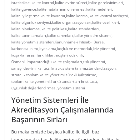
istatistiksel kalite kontrol
,
kalite evrim süreci
,
kalite gereksinimleri
,
kalite güvence
,
kalite hatalarının önlenmesi
,
kalite hedefleri
,
kalite iyileştirme
,
kalite kavramı
,
kalite kontrol
,
kalite kontrol tarihçesi
,
kalite olgunluk seviyesi
,
kalite organizasyonları
,
kalite özellikleri
,
kalite planlaması
,
kalite politikası
,
kalite standartları
,
kalite tanımlamaları
,
kalite tanımları
,
kalite yönetim sistemi
,
kalite yönetim sistemleri
,
Kanunnâme-i İhtisab-ı Bursa
,
karbon salınımı
,
kıyaslama
,
koçluk ve mentorluk
,
kriz yönetimi
,
kuşaklar arası farklılıklar
,
müşteri odaklılık
,
Osmanlı İmparatorluğu kalite çalışmaları
,
risk yönetimi
,
sanayi devrimi kalite
,
sıfır atık
,
sistem tanımı
,
standardizasyon
,
stratejik toplam kalite yönetimi
,
sürekli iyileştirme
,
toplam kalite yönetimi
,
Türk Standartları Enstitüsü
,
uygunluk değerlendirmesi
,
yönetim sistemi
Yönetim Sistemleri İle
Akreditasyon Çalışmalarında
Başarının Sırları
Bu makalemizde başlıca kalite ile ilgili bazı
tanımlamalardan, kalite evrim sürecinden, kalite ile