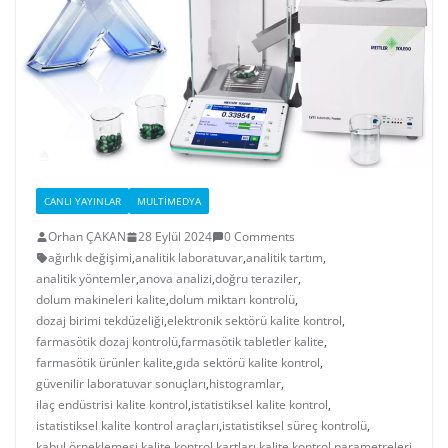
CANLI YAYINLAR
MULTIMEDYA
Orhan ÇAKAN
28 Eylül 2024
0 Comments
ağırlık değişimi
,
analitik laboratuvar
,
analitik tartım
,
analitik yöntemler
,
anova analizi
,
doğru teraziler
,
dolum makineleri kalite
,
dolum miktarı kontrolü
,
dozaj birimi tekdüzeliği
,
elektronik sektörü kalite kontrol
,
farmasötik dozaj kontrolü
,
farmasötik tabletler kalite
,
farmasötik ürünler kalite
,
gıda sektörü kalite kontrol
,
güvenilir laboratuvar sonuçları
,
histogramlar
,
ilaç endüstrisi kalite kontrol
,
istatistiksel kalite kontrol
,
istatistiksel kalite kontrol araçları
,
istatistiksel süreç kontrolü
,
kabul örneklemesi
,
kalite kontrol kartları
,
kalite kontrol parametreleri