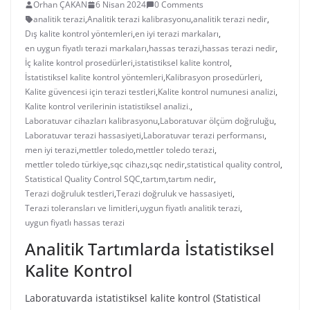
Orhan ÇAKAN
6 Nisan 2024
0 Comments
analitik terazi
,
Analitik terazi kalibrasyonu
,
analitik terazi nedir
,
Dış kalite kontrol yöntemleri
,
en iyi terazi markaları
,
en uygun fiyatlı terazi markaları
,
hassas terazi
,
hassas terazi nedir
,
İç kalite kontrol prosedürleri
,
istatistiksel kalite kontrol
,
İstatistiksel kalite kontrol yöntemleri
,
Kalibrasyon prosedürleri
,
Kalite güvencesi için terazi testleri
,
Kalite kontrol numunesi analizi
,
Kalite kontrol verilerinin istatistiksel analizi.
,
Laboratuvar cihazları kalibrasyonu
,
Laboratuvar ölçüm doğruluğu
,
Laboratuvar terazi hassasiyeti
,
Laboratuvar terazi performansı
,
men iyi terazi
,
mettler toledo
,
mettler toledo terazi
,
mettler toledo türkiye
,
sqc cihazı
,
sqc nedir
,
statistical quality control
,
Statistical Quality Control SQC
,
tartım
,
tartım nedir
,
Terazi doğruluk testleri
,
Terazi doğruluk ve hassasiyeti
,
Terazi toleransları ve limitleri
,
uygun fiyatlı analitik terazi
,
uygun fiyatlı hassas terazi
Analitik Tartımlarda İstatistiksel
Kalite Kontrol
Laboratuvarda istatistiksel kalite kontrol (Statistical