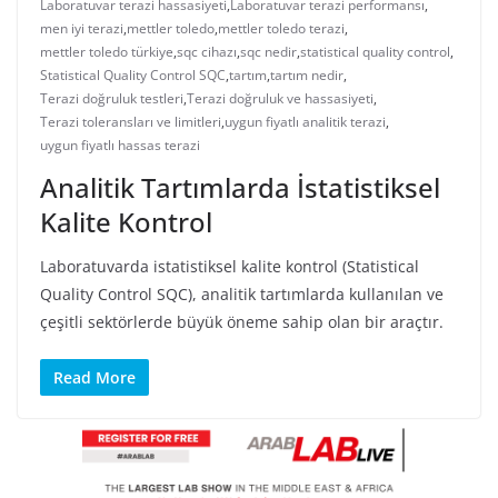
Laboratuvar terazi hassasiyeti
,
Laboratuvar terazi performansı
,
men iyi terazi
,
mettler toledo
,
mettler toledo terazi
,
mettler toledo türkiye
,
sqc cihazı
,
sqc nedir
,
statistical quality control
,
Statistical Quality Control SQC
,
tartım
,
tartım nedir
,
Terazi doğruluk testleri
,
Terazi doğruluk ve hassasiyeti
,
Terazi toleransları ve limitleri
,
uygun fiyatlı analitik terazi
,
uygun fiyatlı hassas terazi
Analitik Tartımlarda İstatistiksel
Kalite Kontrol
Laboratuvarda istatistiksel kalite kontrol (Statistical
Quality Control SQC), analitik tartımlarda kullanılan ve
çeşitli sektörlerde büyük öneme sahip olan bir araçtır.
Read More