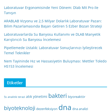
Laboratuvar Ergonomisinde Yeni Dönem: Dlab MX Pro ile
Tanışın
ARABLAB Vizyonu ve 2,5 Milyar Dolarlık Laboratuvar Pazarı:
Bilim Pazarlamasında Başarı Getiren 5 Ezber Bozan Strateji
Laboratuvarlarda Su Banyosu Kullanımı ve DLAB Manyetik
Karıştırıcılı Su Banyosu İncelemesi
Pipetlemede Ustalık: Laboratuvar Sonuçlarınızı İyileştirecek
Temel Teknikler
Nem Tayininde Hız ve Hassasiyetin Buluşması: Mettler Toledo
HS153 İncelemesi
Etiketler
bakteri
atık yönetimi
biyoreaktör
5s
analitik terazi
dna
biyoteknoloji
dezenfeksiyon
dna analizi