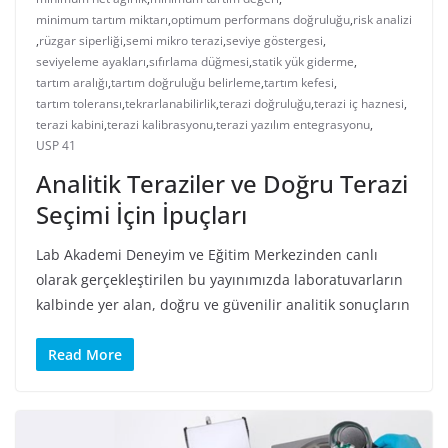
minimum tartım miktarı
,
optimum performans doğruluğu
,
risk analizi
,
rüzgar siperliği
,
semi mikro terazi
,
seviye göstergesi
,
seviyeleme ayakları
,
sıfırlama düğmesi
,
statik yük giderme
,
tartım aralığı
,
tartım doğruluğu belirleme
,
tartım kefesi
,
tartım toleransı
,
tekrarlanabilirlik
,
terazi doğruluğu
,
terazi iç haznesi
,
terazi kabini
,
terazi kalibrasyonu
,
terazi yazılım entegrasyonu
,
USP 41
Analitik Teraziler ve Doğru Terazi
Seçimi İçin İpuçları
Lab Akademi Deneyim ve Eğitim Merkezinden canlı
olarak gerçekleştirilen bu yayınımızda laboratuvarların
kalbinde yer alan, doğru ve güvenilir analitik sonuçların
Read More