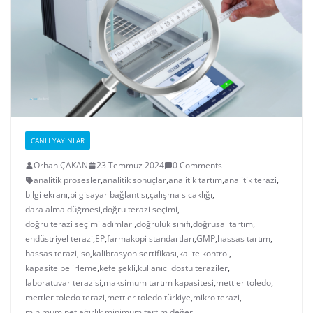
CANLI YAYINLAR
Orhan ÇAKAN
23 Temmuz 2024
0 Comments
analitik prosesler
,
analitik sonuçlar
,
analitik tartım
,
analitik terazi
,
bilgi ekranı
,
bilgisayar bağlantısı
,
çalışma sıcaklığı
,
dara alma düğmesi
,
doğru terazi seçimi
,
doğru terazi seçimi adımları
,
doğruluk sınıfı
,
doğrusal tartım
,
endüstriyel terazi
,
EP
,
farmakopi standartları
,
GMP
,
hassas tartım
,
hassas terazi
,
iso
,
kalibrasyon sertifikası
,
kalite kontrol
,
kapasite belirleme
,
kefe şekli
,
kullanıcı dostu teraziler
,
laboratuvar terazisi
,
maksimum tartım kapasitesi
,
mettler toledo
,
mettler toledo terazi
,
mettler toledo türkiye
,
mikro terazi
,
minimum net ağırlık
,
minimum tartım değeri
,