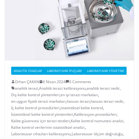
ANALITIK CIHAZLAR
LABORATUVAR İPUÇLARI
LABORATUVAR YÖNETIMI
Orhan ÇAKAN
6 Nisan 2024
0 Comments
analitik terazi
,
Analitik terazi kalibrasyonu
,
analitik terazi nedir
,
Dış kalite kontrol yöntemleri
,
en iyi terazi markaları
,
en uygun fiyatlı terazi markaları
,
hassas terazi
,
hassas terazi nedir
,
İç kalite kontrol prosedürleri
,
istatistiksel kalite kontrol
,
İstatistiksel kalite kontrol yöntemleri
,
Kalibrasyon prosedürleri
,
Kalite güvencesi için terazi testleri
,
Kalite kontrol numunesi analizi
,
Kalite kontrol verilerinin istatistiksel analizi.
,
Laboratuvar cihazları kalibrasyonu
,
Laboratuvar ölçüm doğruluğu
,