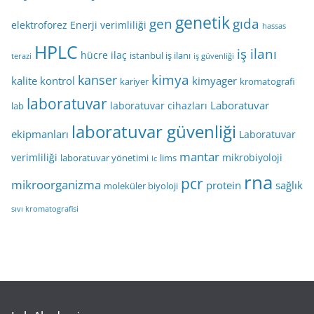
genetik
gen
gıda
elektroforez
Enerji verimliliği
hassas
HPLC
iş ilanı
hücre
ilaç
istanbul iş ilanı
terazi
iş güvenliği
kimya
kanser
kalite kontrol
kimyager
kariyer
kromatografi
laboratuvar
Laboratuvar
laboratuvar cihazları
lab
laboratuvar güvenliği
ekipmanları
Laboratuvar
mantar
verimliliği
mikrobiyoloji
laboratuvar yönetimi
lims
lc
rna
pcr
mikroorganizma
protein
sağlık
moleküler biyoloji
sıvı kromatografisi