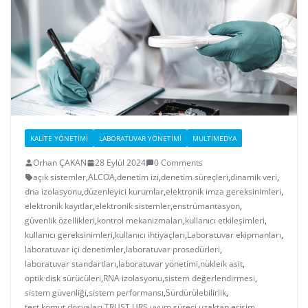
KALITE YÖNETIMI
LABORATUVAR YÖNETIMI
MULTIMEDYA
Orhan ÇAKAN
28 Eylül 2024
0 Comments
açık sistemler
,
ALCOA
,
denetim izi
,
denetim süreçleri
,
dinamik veri
,
dna izolasyonu
,
düzenleyici kurumlar
,
elektronik imza gereksinimleri
,
elektronik kayıtlar
,
elektronik sistemler
,
enstrümantasyon
,
güvenlik özellikleri
,
kontrol mekanizmaları
,
kullanıcı etkileşimleri
,
kullanıcı gereksinimleri
,
kullanıcı ihtiyaçları
,
Laboratuvar ekipmanları
,
laboratuvar içi denetimler
,
laboratuvar prosedürleri
,
laboratuvar standartları
,
laboratuvar yönetimi
,
nükleik asit
,
optik disk sürücüleri
,
RNA izolasyonu
,
sistem değerlendirmesi
,
sistem güvenliği
,
sistem performansı
,
Sürdürülebilirlik
,
test komut dosyaları
,
TRUST
,
URS
,
uyum süreci
,
uzaktan erişim
,