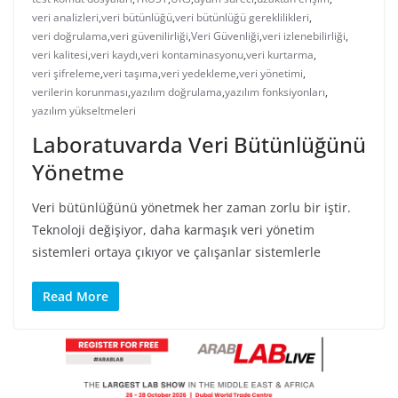
veri analizleri
,
veri bütünlüğü
,
veri bütünlüğü gereklilikleri
,
veri doğrulama
,
veri güvenilirliği
,
Veri Güvenliği
,
veri izlenebilirliği
,
veri kalitesi
,
veri kaydı
,
veri kontaminasyonu
,
veri kurtarma
,
veri şifreleme
,
veri taşıma
,
veri yedekleme
,
veri yönetimi
,
verilerin korunması
,
yazılım doğrulama
,
yazılım fonksiyonları
,
yazılım yükseltmeleri
Laboratuvarda Veri Bütünlüğünü
Yönetme
Veri bütünlüğünü yönetmek her zaman zorlu bir iştir.
Teknoloji değişiyor, daha karmaşık veri yönetim
sistemleri ortaya çıkıyor ve çalışanlar sistemlerle
Read More