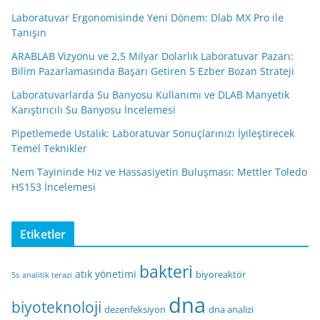
Laboratuvar Ergonomisinde Yeni Dönem: Dlab MX Pro ile
Tanışın
ARABLAB Vizyonu ve 2,5 Milyar Dolarlık Laboratuvar Pazarı:
Bilim Pazarlamasında Başarı Getiren 5 Ezber Bozan Strateji
Laboratuvarlarda Su Banyosu Kullanımı ve DLAB Manyetik
Karıştırıcılı Su Banyosu İncelemesi
Pipetlemede Ustalık: Laboratuvar Sonuçlarınızı İyileştirecek
Temel Teknikler
Nem Tayininde Hız ve Hassasiyetin Buluşması: Mettler Toledo
HS153 İncelemesi
Etiketler
bakteri
atık yönetimi
biyoreaktör
5s
analitik terazi
dna
biyoteknoloji
dezenfeksiyon
dna analizi