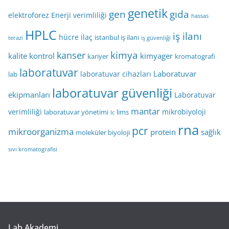
genetik
gen
gıda
elektroforez
Enerji verimliliği
hassas
HPLC
iş ilanı
hücre
ilaç
istanbul iş ilanı
terazi
iş güvenliği
kimya
kanser
kalite kontrol
kimyager
kariyer
kromatografi
laboratuvar
Laboratuvar
laboratuvar cihazları
lab
laboratuvar güvenliği
ekipmanları
Laboratuvar
mantar
verimliliği
mikrobiyoloji
laboratuvar yönetimi
lims
lc
rna
pcr
mikroorganizma
protein
sağlık
moleküler biyoloji
sıvı kromatografisi
Lab Akademi