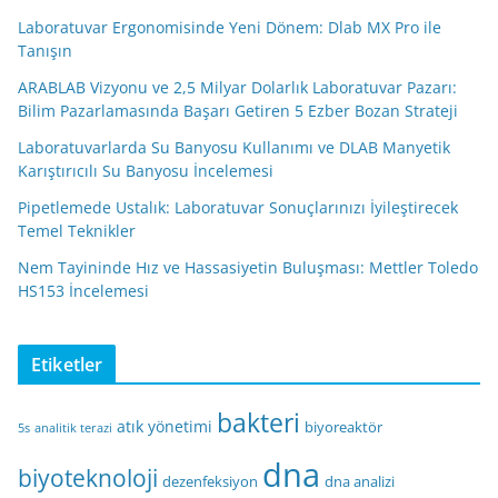
Laboratuvar Ergonomisinde Yeni Dönem: Dlab MX Pro ile
Tanışın
ARABLAB Vizyonu ve 2,5 Milyar Dolarlık Laboratuvar Pazarı:
Bilim Pazarlamasında Başarı Getiren 5 Ezber Bozan Strateji
Laboratuvarlarda Su Banyosu Kullanımı ve DLAB Manyetik
Karıştırıcılı Su Banyosu İncelemesi
Pipetlemede Ustalık: Laboratuvar Sonuçlarınızı İyileştirecek
Temel Teknikler
Nem Tayininde Hız ve Hassasiyetin Buluşması: Mettler Toledo
HS153 İncelemesi
Etiketler
bakteri
atık yönetimi
biyoreaktör
5s
analitik terazi
dna
biyoteknoloji
dezenfeksiyon
dna analizi