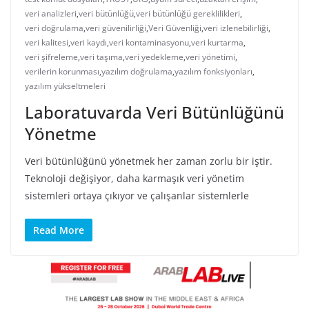
veri analizleri
,
veri bütünlüğü
,
veri bütünlüğü gereklilikleri
,
veri doğrulama
,
veri güvenilirliği
,
Veri Güvenliği
,
veri izlenebilirliği
,
veri kalitesi
,
veri kaydı
,
veri kontaminasyonu
,
veri kurtarma
,
veri şifreleme
,
veri taşıma
,
veri yedekleme
,
veri yönetimi
,
verilerin korunması
,
yazılım doğrulama
,
yazılım fonksiyonları
,
yazılım yükseltmeleri
Laboratuvarda Veri Bütünlüğünü
Yönetme
Veri bütünlüğünü yönetmek her zaman zorlu bir iştir.
Teknoloji değişiyor, daha karmaşık veri yönetim
sistemleri ortaya çıkıyor ve çalışanlar sistemlerle
Read More