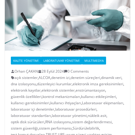
KALITE YÖNETIMI
LABORATUVAR YÖNETIMI
MULTIMEDYA
Orhan ÇAKAN
28 Eylül 2024
0 Comments
açık sistemler
,
ALCOA
,
denetim izi
,
denetim süreçleri
,
dinamik veri
,
dna izolasyonu
,
düzenleyici kurumlar
,
elektronik imza gereksinimleri
,
elektronik kayıtlar
,
elektronik sistemler
,
enstrümantasyon
,
güvenlik özellikleri
,
kontrol mekanizmaları
,
kullanıcı etkileşimleri
,
kullanıcı gereksinimleri
,
kullanıcı ihtiyaçları
,
Laboratuvar ekipmanları
,
laboratuvar içi denetimler
,
laboratuvar prosedürleri
,
laboratuvar standartları
,
laboratuvar yönetimi
,
nükleik asit
,
optik disk sürücüleri
,
RNA izolasyonu
,
sistem değerlendirmesi
,
sistem güvenliği
,
sistem performansı
,
Sürdürülebilirlik
,
test komut dosyaları
,
TRUST
,
URS
,
uyum süreci
,
uzaktan erişim
,