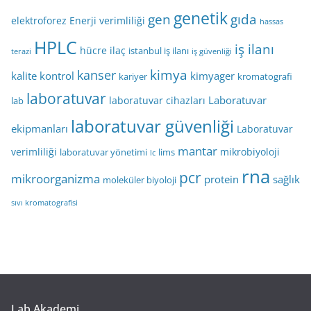
genetik
gen
gıda
elektroforez
Enerji verimliliği
hassas
HPLC
iş ilanı
hücre
ilaç
istanbul iş ilanı
terazi
iş güvenliği
kimya
kanser
kalite kontrol
kimyager
kariyer
kromatografi
laboratuvar
Laboratuvar
laboratuvar cihazları
lab
laboratuvar güvenliği
ekipmanları
Laboratuvar
mantar
verimliliği
mikrobiyoloji
laboratuvar yönetimi
lims
lc
rna
pcr
mikroorganizma
protein
sağlık
moleküler biyoloji
sıvı kromatografisi
Lab Akademi