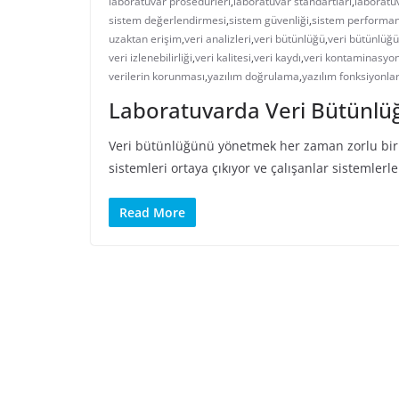
laboratuvar prosedürleri
,
laboratuvar standartları
,
laboratu
sistem değerlendirmesi
,
sistem güvenliği
,
sistem performan
uzaktan erişim
,
veri analizleri
,
veri bütünlüğü
,
veri bütünlüğü 
veri izlenebilirliği
,
veri kalitesi
,
veri kaydı
,
veri kontaminasyo
verilerin korunması
,
yazılım doğrulama
,
yazılım fonksiyonlar
Laboratuvarda Veri Bütünl
Veri bütünlüğünü yönetmek her zaman zorlu bir i
sistemleri ortaya çıkıyor ve çalışanlar sistemlerle
Read More