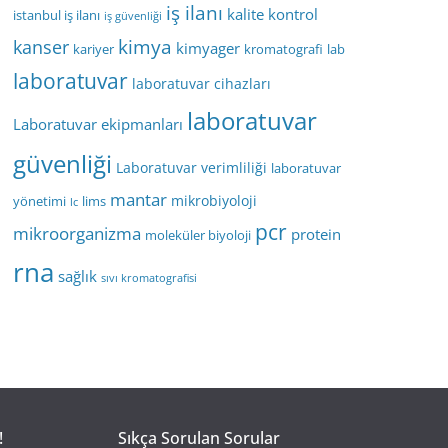
iş ilanı
kalite kontrol
istanbul iş ilanı
iş güvenliği
kimya
kanser
kimyager
kariyer
kromatografi
lab
laboratuvar
laboratuvar cihazları
laboratuvar
Laboratuvar ekipmanları
güvenliği
Laboratuvar verimliliği
laboratuvar
mantar
mikrobiyoloji
yönetimi
lims
lc
pcr
mikroorganizma
protein
moleküler biyoloji
rna
sağlık
sıvı kromatografisi
!
Sıkça Sorulan Sorular