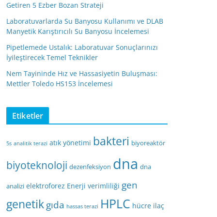
Getiren 5 Ezber Bozan Strateji
Laboratuvarlarda Su Banyosu Kullanımı ve DLAB
Manyetik Karıştırıcılı Su Banyosu İncelemesi
Pipetlemede Ustalık: Laboratuvar Sonuçlarınızı
İyileştirecek Temel Teknikler
Nem Tayininde Hız ve Hassasiyetin Buluşması:
Mettler Toledo HS153 İncelemesi
Etiketler
bakteri
atık yönetimi
biyoreaktör
5s
analitik terazi
dna
biyoteknoloji
dezenfeksiyon
dna
gen
elektroforez
Enerji verimliliği
analizi
HPLC
genetik
gıda
hücre
ilaç
hassas terazi