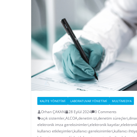
KALITE YÖNETIMI
LABORATUVAR YÖNETIMI
MULTIMEDYA
Orhan ÇAKAN
28 Eylül 2024
0 Comments
açık sistemler
,
ALCOA
,
denetim izi
,
denetim süreçleri
,
dina
elektronik imza gereksinimleri
,
elektronik kayıtlar
,
elektroni
kullanıcı etkileşimleri
,
kullanıcı gereksinimleri
,
kullanıcı ihtiy