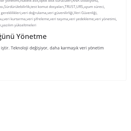
var yönetimi
,
nükleik asit
,
optik disk sürücüleri
,
RNA izolasyonu
,
sı
,
Sürdürülebilirlik
,
test komut dosyaları
,
TRUST
,
URS
,
uyum süreci
,
gereklilikleri
,
veri doğrulama
,
veri güvenilirliği
,
Veri Güvenliği
,
nu
,
veri kurtarma
,
veri şifreleme
,
veri taşıma
,
veri yedekleme
,
veri yönetimi
,
ı
,
yazılım yükseltmeleri
üğünü Yönetme
ştir. Teknoloji değişiyor, daha karmaşık veri yönetim