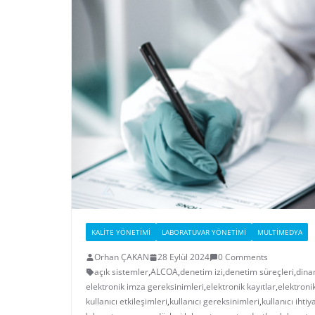
KALITE YÖNETIMI
LABORATUVAR YÖNETIMI
MULTIMEDYA
Orhan ÇAKAN
28 Eylül 2024
0 Comments
açık sistemler
,
ALCOA
,
denetim izi
,
denetim süreçleri
,
dina
elektronik imza gereksinimleri
,
elektronik kayıtlar
,
elektroni
kullanıcı etkileşimleri
,
kullanıcı gereksinimleri
,
kullanıcı ihtiy