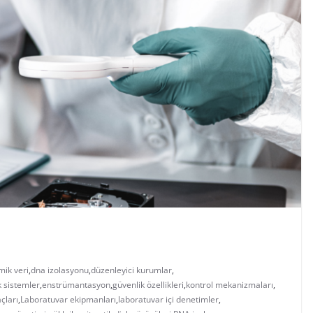
mik veri
,
dna izolasyonu
,
düzenleyici kurumlar
,
k sistemler
,
enstrümantasyon
,
güvenlik özellikleri
,
kontrol mekanizmaları
,
açları
,
Laboratuvar ekipmanları
,
laboratuvar içi denetimler
,