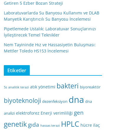
Getiren 5 Ezber Bozan Strateji
Laboratuvarlarda Su Banyosu Kullanımı ve DLAB
Manyetik Karıştırıcılı Su Banyosu İncelemesi
Pipetlemede Ustalık: Laboratuvar Sonuçlarınızı
İyileştirecek Temel Teknikler
Nem Tayininde Hız ve Hassasiyetin Buluşması:
Mettler Toledo HS153 İncelemesi
Etiketler
bakteri
atık yönetimi
biyoreaktör
5s
analitik terazi
dna
biyoteknoloji
dezenfeksiyon
dna
gen
elektroforez
Enerji verimliliği
analizi
HPLC
genetik
gıda
hücre
ilaç
hassas terazi