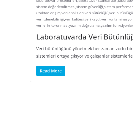
laboratuvar prosedürleri
,
laboratuvar standartları
,
laboratu
sistem değerlendirmesi
,
sistem güvenliği
,
sistem performan
uzaktan erişim
,
veri analizleri
,
veri bütünlüğü
,
veri bütünlüğü 
veri izlenebilirliği
,
veri kalitesi
,
veri kaydı
,
veri kontaminasyo
verilerin korunması
,
yazılım doğrulama
,
yazılım fonksiyonlar
Laboratuvarda Veri Bütünl
Veri bütünlüğünü yönetmek her zaman zorlu bir i
sistemleri ortaya çıkıyor ve çalışanlar sistemlerle
Read More