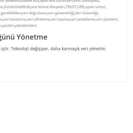
var yönetimi
,
nükleik asit
,
optik disk sürücüleri
,
RNA izolasyonu
,
sı
,
Sürdürülebilirlik
,
test komut dosyaları
,
TRUST
,
URS
,
uyum süreci
,
gereklilikleri
,
veri doğrulama
,
veri güvenilirliği
,
Veri Güvenliği
,
nu
,
veri kurtarma
,
veri şifreleme
,
veri taşıma
,
veri yedekleme
,
veri yönetimi
,
ı
,
yazılım yükseltmeleri
üğünü Yönetme
ştir. Teknoloji değişiyor, daha karmaşık veri yönetim