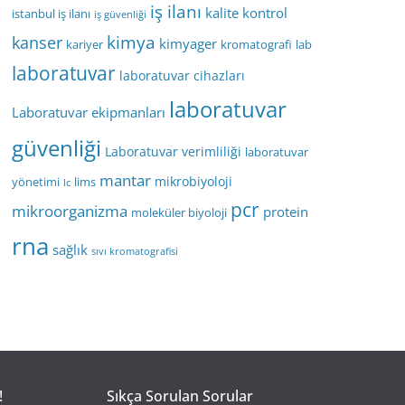
iş ilanı
kalite kontrol
istanbul iş ilanı
iş güvenliği
kimya
kanser
kimyager
kariyer
kromatografi
lab
laboratuvar
laboratuvar cihazları
laboratuvar
Laboratuvar ekipmanları
güvenliği
Laboratuvar verimliliği
laboratuvar
mantar
mikrobiyoloji
yönetimi
lims
lc
pcr
mikroorganizma
protein
moleküler biyoloji
rna
sağlık
sıvı kromatografisi
!
Sıkça Sorulan Sorular