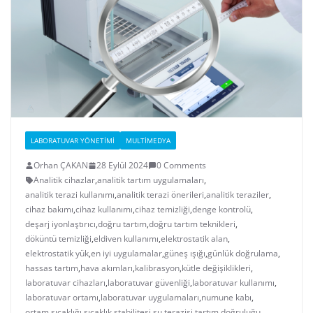
LABORATUVAR YÖNETIMI
MULTIMEDYA
Orhan ÇAKAN
28 Eylül 2024
0 Comments
Analitik cihazlar
,
analitik tartım uygulamaları
,
analitik terazi kullanımı
,
analitik terazi önerileri
,
analitik teraziler
,
cihaz bakımı
,
cihaz kullanımı
,
cihaz temizliği
,
denge kontrolü
,
deşarj iyonlaştırıcı
,
doğru tartım
,
doğru tartım teknikleri
,
döküntü temizliği
,
eldiven kullanımı
,
elektrostatik alan
,
elektrostatik yük
,
en iyi uygulamalar
,
güneş ışığı
,
günlük doğrulama
,
hassas tartım
,
hava akımları
,
kalibrasyon
,
kütle değişiklikleri
,
laboratuvar cihazları
,
laboratuvar güvenliği
,
laboratuvar kullanımı
,
laboratuvar ortamı
,
laboratuvar uygulamaları
,
numune kabı
,
ortam sıcaklığı
,
sıcaklık stabilitesi
,
su terazisi
,
tartım doğruluğu
,