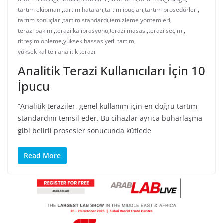
tartım ekipmanı
,
tartım hataları
,
tartım ipuçları
,
tartım prosedürleri
,
tartım sonuçları
,
tartım standardı
,
temizleme yöntemleri
,
terazi bakımı
,
terazi kalibrasyonu
,
terazi masası
,
terazi seçimi
,
titreşim önleme
,
yüksek hassasiyetli tartım
,
yüksek kaliteli analitik terazi
Analitik Terazi Kullanıcıları İçin 10
İpucu
“Analitik teraziler, genel kullanım için en doğru tartım
standardını temsil eder. Bu cihazlar ayrıca buharlaşma
gibi belirli prosesler sonucunda kütlede
Read More