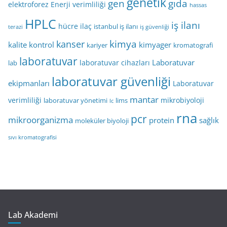
genetik
gen
gıda
elektroforez
Enerji verimliliği
hassas
HPLC
iş ilanı
hücre
ilaç
istanbul iş ilanı
terazi
iş güvenliği
kimya
kanser
kalite kontrol
kimyager
kariyer
kromatografi
laboratuvar
Laboratuvar
laboratuvar cihazları
lab
laboratuvar güvenliği
ekipmanları
Laboratuvar
mantar
verimliliği
mikrobiyoloji
laboratuvar yönetimi
lims
lc
rna
pcr
mikroorganizma
protein
sağlık
moleküler biyoloji
sıvı kromatografisi
Lab Akademi