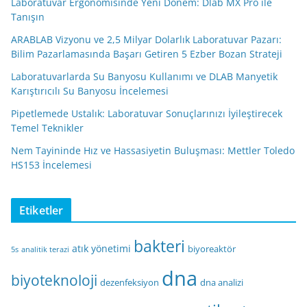
Laboratuvar Ergonomisinde Yeni Dönem: Dlab MX Pro ile
Tanışın
ARABLAB Vizyonu ve 2,5 Milyar Dolarlık Laboratuvar Pazarı:
Bilim Pazarlamasında Başarı Getiren 5 Ezber Bozan Strateji
Laboratuvarlarda Su Banyosu Kullanımı ve DLAB Manyetik
Karıştırıcılı Su Banyosu İncelemesi
Pipetlemede Ustalık: Laboratuvar Sonuçlarınızı İyileştirecek
Temel Teknikler
Nem Tayininde Hız ve Hassasiyetin Buluşması: Mettler Toledo
HS153 İncelemesi
Etiketler
bakteri
atık yönetimi
biyoreaktör
5s
analitik terazi
dna
biyoteknoloji
dezenfeksiyon
dna analizi