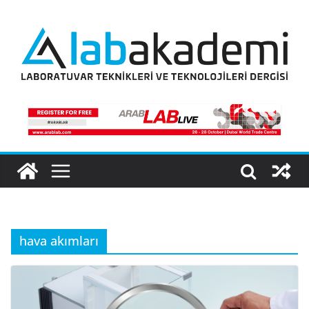
Skip
to
content
hava akımları