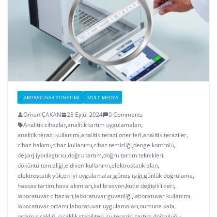
LABORATUVAR YÖNETIMI
MULTIMEDYA
Orhan ÇAKAN
28 Eylül 2024
0 Comments
Analitik cihazlar
,
analitik tartım uygulamaları
,
analitik terazi kullanımı
,
analitik terazi önerileri
,
analitik teraziler
,
cihaz bakımı
,
cihaz kullanımı
,
cihaz temizliği
,
denge kontrolü
,
deşarj iyonlaştırıcı
,
doğru tartım
,
doğru tartım teknikleri
,
döküntü temizliği
,
eldiven kullanımı
,
elektrostatik alan
,
elektrostatik yük
,
en iyi uygulamalar
,
güneş ışığı
,
günlük doğrulama
,
hassas tartım
,
hava akımları
,
kalibrasyon
,
kütle değişiklikleri
,
laboratuvar cihazları
,
laboratuvar güvenliği
,
laboratuvar kullanımı
,
laboratuvar ortamı
,
laboratuvar uygulamaları
,
numune kabı
,
ortam sıcaklığı
,
sıcaklık stabilitesi
,
su terazisi
,
tartım doğruluğu
,