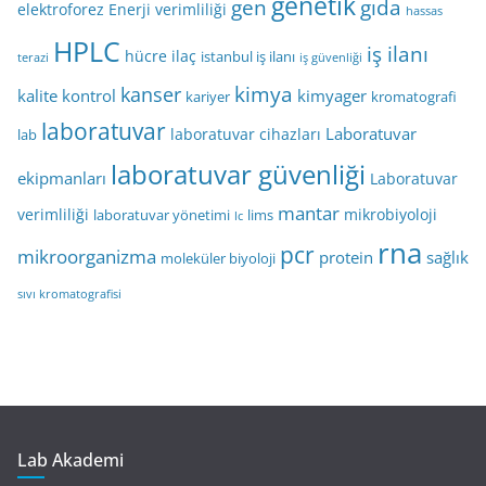
genetik
gen
gıda
elektroforez
Enerji verimliliği
hassas
HPLC
iş ilanı
hücre
ilaç
istanbul iş ilanı
terazi
iş güvenliği
kimya
kanser
kalite kontrol
kimyager
kariyer
kromatografi
laboratuvar
Laboratuvar
laboratuvar cihazları
lab
laboratuvar güvenliği
ekipmanları
Laboratuvar
mantar
verimliliği
mikrobiyoloji
laboratuvar yönetimi
lims
lc
rna
pcr
mikroorganizma
protein
sağlık
moleküler biyoloji
sıvı kromatografisi
Lab Akademi