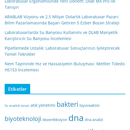
Laboratuvar Ergonomisinde Yeni Dönem: Dlab MX Pro ile
Tanışın
ARABLAB Vizyonu ve 2,5 Milyar Dolarlık Laboratuvar Pazarı:
Bilim Pazarlamasında Başarı Getiren 5 Ezber Bozan Strateji
Laboratuvarlarda Su Banyosu Kullanımı ve DLAB Manyetik
Karıştırıcılı Su Banyosu İncelemesi
Pipetlemede Ustalık: Laboratuvar Sonuçlarınızı İyileştirecek
Temel Teknikler
Nem Tayininde Hız ve Hassasiyetin Buluşması: Mettler Toledo
HS153 İncelemesi
Etiketler
bakteri
atık yönetimi
biyoreaktör
5s
analitik terazi
dna
biyoteknoloji
dezenfeksiyon
dna analizi