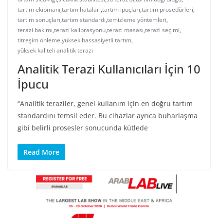
tartım ekipmanı
,
tartım hataları
,
tartım ipuçları
,
tartım prosedürleri
,
tartım sonuçları
,
tartım standardı
,
temizleme yöntemleri
,
terazi bakımı
,
terazi kalibrasyonu
,
terazi masası
,
terazi seçimi
,
titreşim önleme
,
yüksek hassasiyetli tartım
,
yüksek kaliteli analitik terazi
Analitik Terazi Kullanıcıları İçin 10
İpucu
“Analitik teraziler, genel kullanım için en doğru tartım
standardını temsil eder. Bu cihazlar ayrıca buharlaşma
gibi belirli prosesler sonucunda kütlede
Read More