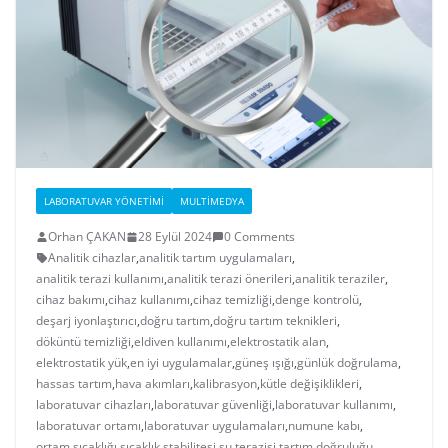
LABORATUVAR YÖNETIMI
MULTIMEDYA
Orhan ÇAKAN
28 Eylül 2024
0 Comments
Analitik cihazlar
,
analitik tartım uygulamaları
,
analitik terazi kullanımı
,
analitik terazi önerileri
,
analitik teraziler
,
cihaz bakımı
,
cihaz kullanımı
,
cihaz temizliği
,
denge kontrolü
,
deşarj iyonlaştırıcı
,
doğru tartım
,
doğru tartım teknikleri
,
döküntü temizliği
,
eldiven kullanımı
,
elektrostatik alan
,
elektrostatik yük
,
en iyi uygulamalar
,
güneş ışığı
,
günlük doğrulama
,
hassas tartım
,
hava akımları
,
kalibrasyon
,
kütle değişiklikleri
,
laboratuvar cihazları
,
laboratuvar güvenliği
,
laboratuvar kullanımı
,
laboratuvar ortamı
,
laboratuvar uygulamaları
,
numune kabı
,
ortam sıcaklığı
,
sıcaklık stabilitesi
,
su terazisi
,
tartım doğruluğu
,