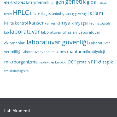
genetik
gen
gıda
elektroforez
Enerji verimliliği
hassas
HPLC
iş ilanı
hücre
ilaç
istanbul iş ilanı
terazi
iş güvenliği
kimya
kanser
kalite kontrol
kimyager
kariyer
kromatografi
laboratuvar
Laboratuvar
laboratuvar cihazları
lab
laboratuvar güvenliği
ekipmanları
Laboratuvar
mantar
verimliliği
mikrobiyoloji
laboratuvar yönetimi
lims
lc
rna
pcr
mikroorganizma
protein
sağlık
moleküler biyoloji
sıvı kromatografisi
Lab Akademi