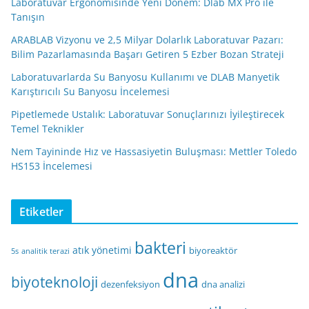
Laboratuvar Ergonomisinde Yeni Dönem: Dlab MX Pro ile
Tanışın
ARABLAB Vizyonu ve 2,5 Milyar Dolarlık Laboratuvar Pazarı:
Bilim Pazarlamasında Başarı Getiren 5 Ezber Bozan Strateji
Laboratuvarlarda Su Banyosu Kullanımı ve DLAB Manyetik
Karıştırıcılı Su Banyosu İncelemesi
Pipetlemede Ustalık: Laboratuvar Sonuçlarınızı İyileştirecek
Temel Teknikler
Nem Tayininde Hız ve Hassasiyetin Buluşması: Mettler Toledo
HS153 İncelemesi
Etiketler
bakteri
atık yönetimi
biyoreaktör
5s
analitik terazi
dna
biyoteknoloji
dezenfeksiyon
dna analizi