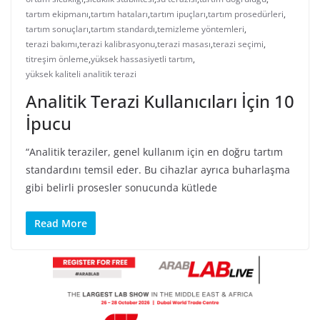
tartım ekipmanı
,
tartım hataları
,
tartım ipuçları
,
tartım prosedürleri
,
tartım sonuçları
,
tartım standardı
,
temizleme yöntemleri
,
terazi bakımı
,
terazi kalibrasyonu
,
terazi masası
,
terazi seçimi
,
titreşim önleme
,
yüksek hassasiyetli tartım
,
yüksek kaliteli analitik terazi
Analitik Terazi Kullanıcıları İçin 10
İpucu
“Analitik teraziler, genel kullanım için en doğru tartım
standardını temsil eder. Bu cihazlar ayrıca buharlaşma
gibi belirli prosesler sonucunda kütlede
Read More