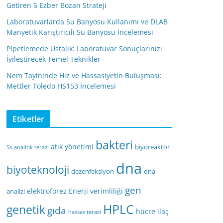
Getiren 5 Ezber Bozan Strateji
Laboratuvarlarda Su Banyosu Kullanımı ve DLAB
Manyetik Karıştırıcılı Su Banyosu İncelemesi
Pipetlemede Ustalık: Laboratuvar Sonuçlarınızı
İyileştirecek Temel Teknikler
Nem Tayininde Hız ve Hassasiyetin Buluşması:
Mettler Toledo HS153 İncelemesi
Etiketler
bakteri
atık yönetimi
biyoreaktör
5s
analitik terazi
dna
biyoteknoloji
dezenfeksiyon
dna
gen
elektroforez
Enerji verimliliği
analizi
HPLC
genetik
gıda
hücre
ilaç
hassas terazi