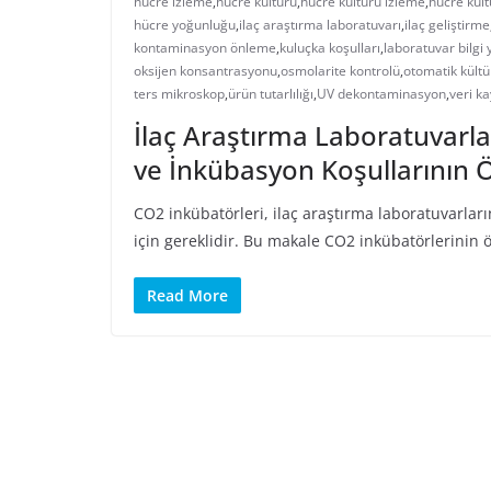
hücre izleme
,
hücre kültürü
,
hücre kültürü izleme
,
hücre kült
hücre yoğunluğu
,
ilaç araştırma laboratuvarı
,
ilaç geliştirme
kontaminasyon önleme
,
kuluçka koşulları
,
laboratuvar bilgi
oksijen konsantrasyonu
,
osmolarite kontrolü
,
otomatik kültü
ters mikroskop
,
ürün tutarlılığı
,
UV dekontaminasyon
,
veri ka
İlaç Araştırma Laboratuvarla
ve İnkübasyon Koşullarının
CO2 inkübatörleri, ilaç araştırma laboratuvarlar
için gereklidir. Bu makale CO2 inkübatörlerinin
Read More