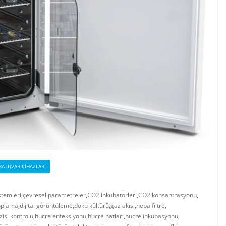
RATUVAR CIHAZLARI
stemleri
,
çevresel parametreler
,
CO2 inkübatörleri
,
CO2 konsantrasyonu
,
toplama
,
dijital görüntüleme
,
doku kültürü
,
gaz akışı
,
hepa filtre
,
zisi kontrolü
,
hücre enfeksiyonu
,
hücre hatları
,
hücre inkübasyonu
,