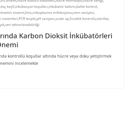
ürü ortamı
,
hücre kültürü stabilitesi
,
hücre morfolojisi
,
hücre saflığı
,
,
ilaç keşfi
,
inkübasyon koşulları
,
inkübatör bakımı
,
kalite kontrol
,
 yönetim sistemi
,
lims
,
mikoplazma enfeksiyonu
,
nem seviyesi
,
r sistemleri
,
PCR tespiti
,
pH seviyesi
,
scale up
,
Sıcaklık kontrolü
,
sterilite
,
ydı
,
veri tekrarlanabilirliği
rında Karbon Dioksit İnkübatörleri
 Önemi
ında kontrollü koşullar altında hücre veya doku yetiştirmek
 önemini incelemekte