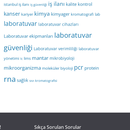
iş ilanı
kalite kontrol
istanbul iş ilanı
iş güvenliği
kimya
kanser
kimyager
kariyer
kromatografi
lab
laboratuvar
laboratuvar cihazları
laboratuvar
Laboratuvar ekipmanları
güvenliği
Laboratuvar verimliliği
laboratuvar
mantar
mikrobiyoloji
yönetimi
lims
lc
pcr
mikroorganizma
protein
moleküler biyoloji
rna
sağlık
sıvı kromatografisi
!
Sıkça Sorulan Sorular