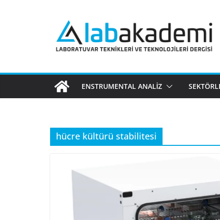
Skip
to
content
ENSTRUMENTAL ANALIZ
SEKTÖRL
hücre kültürü stabilitesi