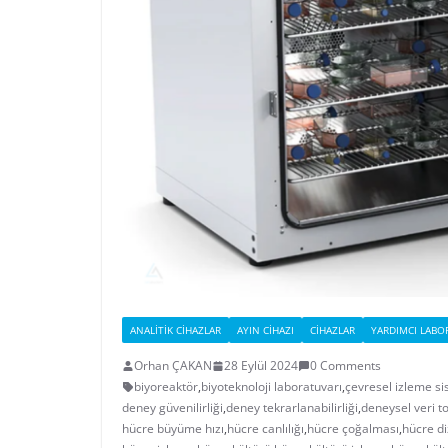
ANALITIK CIHAZLAR
AYIN CIHAZI
CIHAZLAR
YARDIMCI LABO
Orhan ÇAKAN
28 Eylül 2024
0 Comments
biyoreaktör
,
biyoteknoloji laboratuvarı
,
çevresel izleme si
deney güvenilirliği
,
deney tekrarlanabilirliği
,
deneysel veri 
hücre büyüme hızı
,
hücre canlılığı
,
hücre çoğalması
,
hücre di