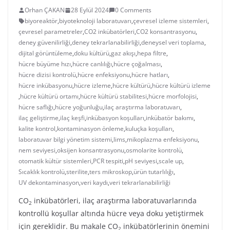
Orhan ÇAKAN
28 Eylül 2024
0 Comments
biyoreaktör
,
biyoteknoloji laboratuvarı
,
çevresel izleme sistemleri
,
çevresel parametreler
,
CO2 inkübatörleri
,
CO2 konsantrasyonu
,
deney güvenilirliği
,
deney tekrarlanabilirliği
,
deneysel veri toplama
,
dijital görüntüleme
,
doku kültürü
,
gaz akışı
,
hepa filtre
,
hücre büyüme hızı
,
hücre canlılığı
,
hücre çoğalması
,
hücre dizisi kontrolü
,
hücre enfeksiyonu
,
hücre hatları
,
hücre inkübasyonu
,
hücre izleme
,
hücre kültürü
,
hücre kültürü izleme
,
hücre kültürü ortamı
,
hücre kültürü stabilitesi
,
hücre morfolojisi
,
hücre saflığı
,
hücre yoğunluğu
,
ilaç araştırma laboratuvarı
,
ilaç geliştirme
,
ilaç keşfi
,
inkübasyon koşulları
,
inkübatör bakımı
,
kalite kontrol
,
kontaminasyon önleme
,
kuluçka koşulları
,
laboratuvar bilgi yönetim sistemi
,
lims
,
mikoplazma enfeksiyonu
,
nem seviyesi
,
oksijen konsantrasyonu
,
osmolarite kontrolü
,
otomatik kültür sistemleri
,
PCR tespiti
,
pH seviyesi
,
scale up
,
Sıcaklık kontrolü
,
sterilite
,
ters mikroskop
,
ürün tutarlılığı
,
UV dekontaminasyon
,
veri kaydı
,
veri tekrarlanabilirliği
CO
inkübatörleri, ilaç araştırma laboratuvarlarında
2
kontrollü koşullar altında hücre veya doku yetiştirmek
için gereklidir. Bu makale CO
inkübatörlerinin önemini
2