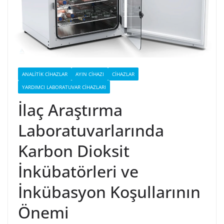
ANALITIK CIHAZLAR
AYIN CIHAZI
CIHAZLAR
YARDIMCI LABORATUVAR CIHAZLARI
İlaç Araştırma
Laboratuvarlarında
Karbon Dioksit
İnkübatörleri ve
İnkübasyon Koşullarının
Önemi