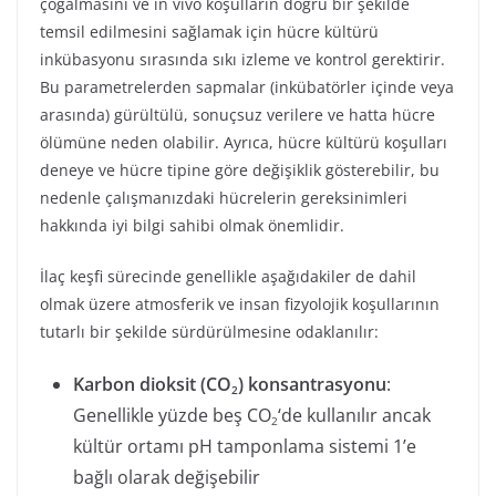
çoğalmasını ve in vivo koşulların doğru bir şekilde
temsil edilmesini sağlamak için hücre kültürü
inkübasyonu sırasında sıkı izleme ve kontrol gerektirir.
Bu parametrelerden sapmalar (inkübatörler içinde veya
arasında) gürültülü, sonuçsuz verilere ve hatta hücre
ölümüne neden olabilir. Ayrıca, hücre kültürü koşulları
deneye ve hücre tipine göre değişiklik gösterebilir, bu
nedenle çalışmanızdaki hücrelerin gereksinimleri
hakkında iyi bilgi sahibi olmak önemlidir.
İlaç keşfi sürecinde genellikle aşağıdakiler de dahil
olmak üzere atmosferik ve insan fizyolojik koşullarının
tutarlı bir şekilde sürdürülmesine odaklanılır:
Karbon dioksit (CO
) konsantrasyonu
:
2
Genellikle yüzde beş CO
‘de kullanılır ancak
2
kültür ortamı pH tamponlama sistemi 1’e
bağlı olarak değişebilir