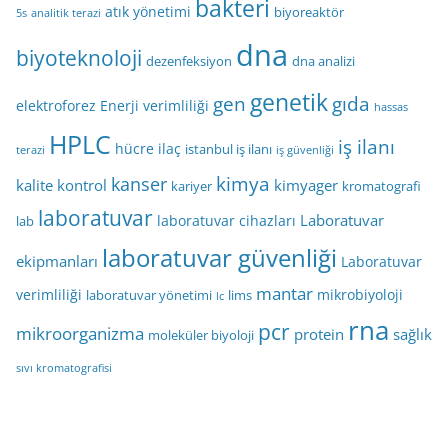
bakteri
atık yönetimi
biyoreaktör
5s
analitik terazi
dna
biyoteknoloji
dezenfeksiyon
dna analizi
genetik
gen
gıda
elektroforez
Enerji verimliliği
hassas
HPLC
iş ilanı
hücre
ilaç
istanbul iş ilanı
terazi
iş güvenliği
kimya
kanser
kalite kontrol
kimyager
kariyer
kromatografi
laboratuvar
Laboratuvar
laboratuvar cihazları
lab
laboratuvar güvenliği
ekipmanları
Laboratuvar
mantar
verimliliği
mikrobiyoloji
laboratuvar yönetimi
lims
lc
rna
pcr
mikroorganizma
protein
sağlık
moleküler biyoloji
sıvı kromatografisi