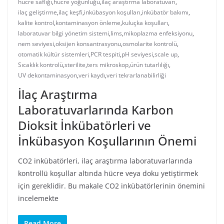
hücre saflığı
,
hücre yoğunluğu
,
ilaç araştırma laboratuvarı
,
ilaç geliştirme
,
ilaç keşfi
,
inkübasyon koşulları
,
inkübatör bakımı
,
kalite kontrol
,
kontaminasyon önleme
,
kuluçka koşulları
,
laboratuvar bilgi yönetim sistemi
,
lims
,
mikoplazma enfeksiyonu
,
nem seviyesi
,
oksijen konsantrasyonu
,
osmolarite kontrolü
,
otomatik kültür sistemleri
,
PCR tespiti
,
pH seviyesi
,
scale up
,
Sıcaklık kontrolü
,
sterilite
,
ters mikroskop
,
ürün tutarlılığı
,
UV dekontaminasyon
,
veri kaydı
,
veri tekrarlanabilirliği
İlaç Araştırma
Laboratuvarlarında Karbon
Dioksit İnkübatörleri ve
İnkübasyon Koşullarının Önemi
CO2 inkübatörleri, ilaç araştırma laboratuvarlarında
kontrollü koşullar altında hücre veya doku yetiştirmek
için gereklidir. Bu makale CO2 inkübatörlerinin önemini
incelemekte
Read More