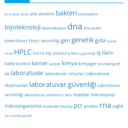
bakteri
atık yönetimi
biyoreaktör
5s
analitik terazi
dna
biyoteknoloji
dezenfeksiyon
dna analizi
genetik
gen
gıda
elektroforez
Enerji verimliliği
hassas
HPLC
iş ilanı
hücre
ilaç
istanbul iş ilanı
terazi
iş güvenliği
kimya
kanser
kalite kontrol
kimyager
kariyer
kromatografi
laboratuvar
Laboratuvar
laboratuvar cihazları
lab
laboratuvar güvenliği
ekipmanları
Laboratuvar
mantar
verimliliği
mikrobiyoloji
laboratuvar yönetimi
lims
lc
rna
pcr
mikroorganizma
protein
sağlık
moleküler biyoloji
sıvı kromatografisi