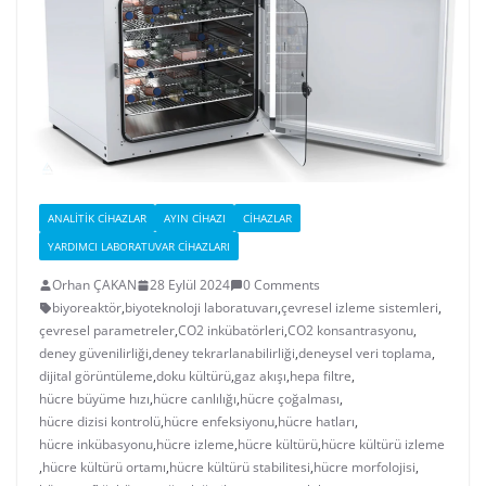
ANALITIK CIHAZLAR
AYIN CIHAZI
CIHAZLAR
YARDIMCI LABORATUVAR CIHAZLARI
Orhan ÇAKAN
28 Eylül 2024
0 Comments
biyoreaktör
,
biyoteknoloji laboratuvarı
,
çevresel izleme sistemleri
,
çevresel parametreler
,
CO2 inkübatörleri
,
CO2 konsantrasyonu
,
deney güvenilirliği
,
deney tekrarlanabilirliği
,
deneysel veri toplama
,
dijital görüntüleme
,
doku kültürü
,
gaz akışı
,
hepa filtre
,
hücre büyüme hızı
,
hücre canlılığı
,
hücre çoğalması
,
hücre dizisi kontrolü
,
hücre enfeksiyonu
,
hücre hatları
,
hücre inkübasyonu
,
hücre izleme
,
hücre kültürü
,
hücre kültürü izleme
,
hücre kültürü ortamı
,
hücre kültürü stabilitesi
,
hücre morfolojisi
,