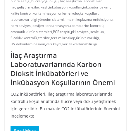
hücre saflığı
,
hücre yoğunluğu
,
ilaç araştırma laboratuvarı
,
ilaç geliştirme
,
ilaç keşfi
,
inkübasyon koşulları
,
inkübatör bakımı
,
kalite kontrol
,
kontaminasyon önleme
,
kuluçka koşulları
,
laboratuvar bilgi yönetim sistemi
,
lims
,
mikoplazma enfeksiyonu
,
nem seviyesi
,
oksijen konsantrasyonu
,
osmolarite kontrolü
,
otomatik kültür sistemleri
,
PCR tespiti
,
pH seviyesi
,
scale up
,
Sıcaklık kontrolü
,
sterilite
,
ters mikroskop
,
ürün tutarlılığı
,
UV dekontaminasyon
,
veri kaydı
,
veri tekrarlanabilirliği
İlaç Araştırma
Laboratuvarlarında Karbon
Dioksit İnkübatörleri ve
İnkübasyon Koşullarının Önemi
CO2 inkübatörleri, ilaç araştırma laboratuvarlarında
kontrollü koşullar altında hücre veya doku yetiştirmek
için gereklidir. Bu makale CO2 inkübatörlerinin önemini
incelemekte
Read More