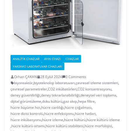
ANALITIK CIHAZLAR
AYIN CIHAZI
CIHAZLAR
YARDIMCI LABORATUVAR CIHAZLARI
Orhan ÇAKAN
28 Eylül 2024
0 Comments
biyoreaktör
,
biyoteknoloji laboratuvarı
,
çevresel izleme sistemleri
,
çevresel parametreler
,
CO2 inkübatörleri
,
CO2 konsantrasyonu
,
deney güvenilirliği
,
deney tekrarlanabilirliği
,
deneysel veri toplama
,
dijital görüntüleme
,
doku kültürü
,
gaz akışı
,
hepa filtre
,
hücre büyüme hızı
,
hücre canlılığı
,
hücre çoğalması
,
hücre dizisi kontrolü
,
hücre enfeksiyonu
,
hücre hatları
,
hücre inkübasyonu
,
hücre izleme
,
hücre kültürü
,
hücre kültürü izleme
,
hücre kültürü ortamı
,
hücre kültürü stabilitesi
,
hücre morfolojisi
,