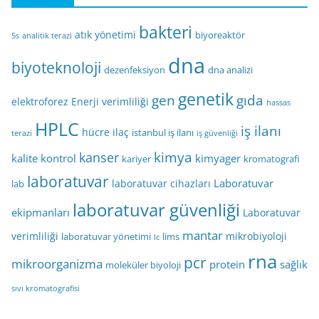
bakteri
atık yönetimi
biyoreaktör
5s
analitik terazi
dna
biyoteknoloji
dezenfeksiyon
dna analizi
genetik
gen
gıda
elektroforez
Enerji verimliliği
hassas
HPLC
iş ilanı
hücre
ilaç
istanbul iş ilanı
terazi
iş güvenliği
kimya
kanser
kalite kontrol
kimyager
kariyer
kromatografi
laboratuvar
Laboratuvar
laboratuvar cihazları
lab
laboratuvar güvenliği
ekipmanları
Laboratuvar
mantar
verimliliği
mikrobiyoloji
laboratuvar yönetimi
lims
lc
rna
pcr
mikroorganizma
protein
sağlık
moleküler biyoloji
sıvı kromatografisi