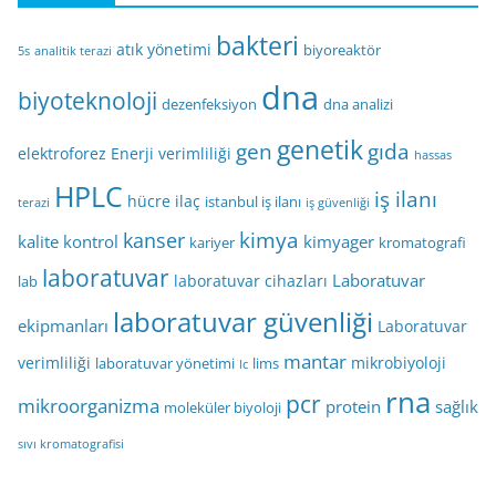
bakteri
atık yönetimi
biyoreaktör
5s
analitik terazi
dna
biyoteknoloji
dezenfeksiyon
dna analizi
genetik
gen
gıda
elektroforez
Enerji verimliliği
hassas
HPLC
iş ilanı
hücre
ilaç
istanbul iş ilanı
terazi
iş güvenliği
kimya
kanser
kalite kontrol
kimyager
kariyer
kromatografi
laboratuvar
Laboratuvar
laboratuvar cihazları
lab
laboratuvar güvenliği
ekipmanları
Laboratuvar
mantar
verimliliği
mikrobiyoloji
laboratuvar yönetimi
lims
lc
rna
pcr
mikroorganizma
protein
sağlık
moleküler biyoloji
sıvı kromatografisi