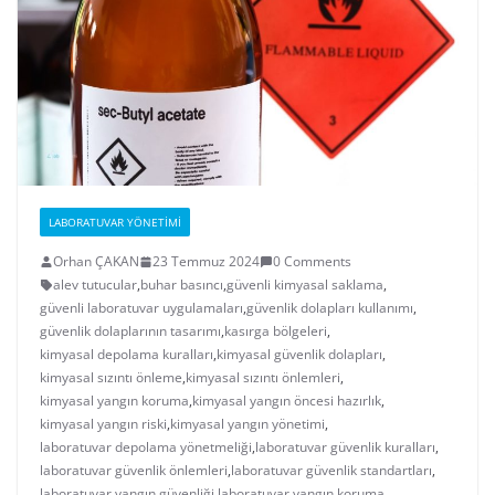
LABORATUVAR YÖNETIMI
Orhan ÇAKAN
23 Temmuz 2024
0 Comments
alev tutucular
,
buhar basıncı
,
güvenli kimyasal saklama
,
güvenli laboratuvar uygulamaları
,
güvenlik dolapları kullanımı
,
güvenlik dolaplarının tasarımı
,
kasırga bölgeleri
,
kimyasal depolama kuralları
,
kimyasal güvenlik dolapları
,
kimyasal sızıntı önleme
,
kimyasal sızıntı önlemleri
,
kimyasal yangın koruma
,
kimyasal yangın öncesi hazırlık
,
kimyasal yangın riski
,
kimyasal yangın yönetimi
,
laboratuvar depolama yönetmeliği
,
laboratuvar güvenlik kuralları
,
laboratuvar güvenlik önlemleri
,
laboratuvar güvenlik standartları
,
laboratuvar yangın güvenliği
,
laboratuvar yangın koruma
,