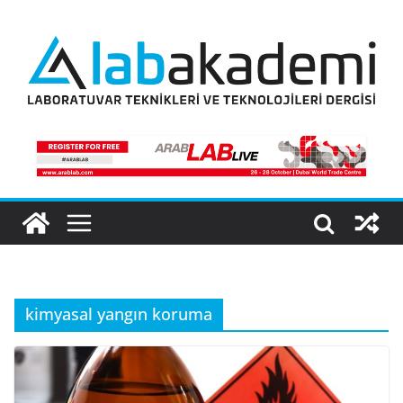
Skip
to
content
kimyasal yangın koruma