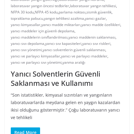
laboratuvar yangın öncesi tedbirler
,
laboratuvar yangın tehlikesi
,
NFPA 30 kodu
,
NFPA 45 kodu
,
parlama noktası
,
sismik güvenlik
,
topraklama pabucu
,
yangın tehlikesi azaltma
,
yanıcı gazlar
,
yanıcı kimyasallar
,
yanıcı madde miktarları
,
yanıcı madde özellikleri
,
yanıcı maddeler için güvenli depolama
,
yanıcı maddelerin sınıflandırılması
,
yanıcı maddenin saklanması
,
yanıcı sıvı depolama
,
yanıcı sıvı kapasiteleri
,
yanıcı sıvı riskleri
,
yanıcı sıvı yönetimi
,
yanıcı solventlerin güvenli saklanması
,
yanıcı ve parlayıcı kimyasallar
,
yanıcı ve parlayıcı maddeler
,
yanıcı ve parlayıcı sıvı yönetimi
,
yanma aralığı
Yanıcı Solventlerin Güvenli
Saklanması ve Kullanımı
“Son istatistikler, kimyasal sızıntıları ve yangınların
laboratuvarlarda meydana gelen en yaygın kazalardan
ikisi olduğunu göstermiştir.” Çoğu laboratuvarın yanıcı
ve tehlikeli
Read More