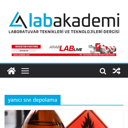
Skip
to
content
yanıcı sıvı depolama