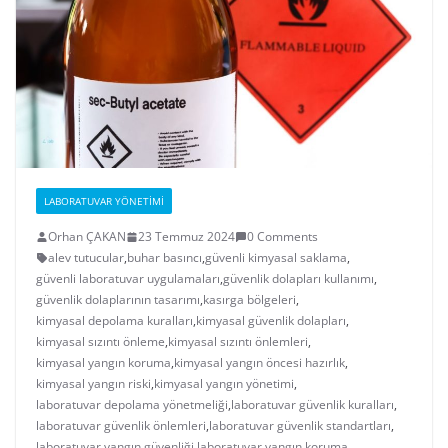
LABORATUVAR YÖNETIMI
Orhan ÇAKAN
23 Temmuz 2024
0 Comments
alev tutucular
,
buhar basıncı
,
güvenli kimyasal saklama
,
güvenli laboratuvar uygulamaları
,
güvenlik dolapları kullanımı
,
güvenlik dolaplarının tasarımı
,
kasırga bölgeleri
,
kimyasal depolama kuralları
,
kimyasal güvenlik dolapları
,
kimyasal sızıntı önleme
,
kimyasal sızıntı önlemleri
,
kimyasal yangın koruma
,
kimyasal yangın öncesi hazırlık
,
kimyasal yangın riski
,
kimyasal yangın yönetimi
,
laboratuvar depolama yönetmeliği
,
laboratuvar güvenlik kuralları
,
laboratuvar güvenlik önlemleri
,
laboratuvar güvenlik standartları
,
laboratuvar yangın güvenliği
,
laboratuvar yangın koruma
,