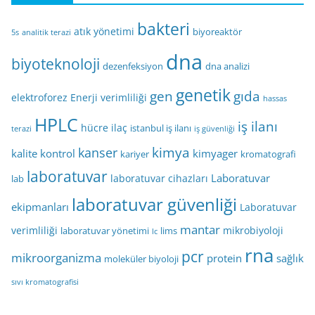
bakteri
atık yönetimi
biyoreaktör
5s
analitik terazi
dna
biyoteknoloji
dezenfeksiyon
dna analizi
genetik
gen
gıda
elektroforez
Enerji verimliliği
hassas
HPLC
iş ilanı
hücre
ilaç
istanbul iş ilanı
terazi
iş güvenliği
kimya
kanser
kalite kontrol
kimyager
kariyer
kromatografi
laboratuvar
Laboratuvar
laboratuvar cihazları
lab
laboratuvar güvenliği
ekipmanları
Laboratuvar
mantar
verimliliği
mikrobiyoloji
laboratuvar yönetimi
lims
lc
rna
pcr
mikroorganizma
protein
sağlık
moleküler biyoloji
sıvı kromatografisi