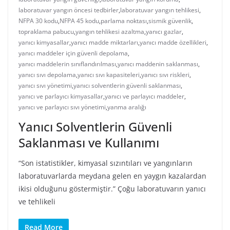
laboratuvar yangın öncesi tedbirler
,
laboratuvar yangın tehlikesi
,
NFPA 30 kodu
,
NFPA 45 kodu
,
parlama noktası
,
sismik güvenlik
,
topraklama pabucu
,
yangın tehlikesi azaltma
,
yanıcı gazlar
,
yanıcı kimyasallar
,
yanıcı madde miktarları
,
yanıcı madde özellikleri
,
yanıcı maddeler için güvenli depolama
,
yanıcı maddelerin sınıflandırılması
,
yanıcı maddenin saklanması
,
yanıcı sıvı depolama
,
yanıcı sıvı kapasiteleri
,
yanıcı sıvı riskleri
,
yanıcı sıvı yönetimi
,
yanıcı solventlerin güvenli saklanması
,
yanıcı ve parlayıcı kimyasallar
,
yanıcı ve parlayıcı maddeler
,
yanıcı ve parlayıcı sıvı yönetimi
,
yanma aralığı
Yanıcı Solventlerin Güvenli
Saklanması ve Kullanımı
“Son istatistikler, kimyasal sızıntıları ve yangınların
laboratuvarlarda meydana gelen en yaygın kazalardan
ikisi olduğunu göstermiştir.” Çoğu laboratuvarın yanıcı
ve tehlikeli
Read More