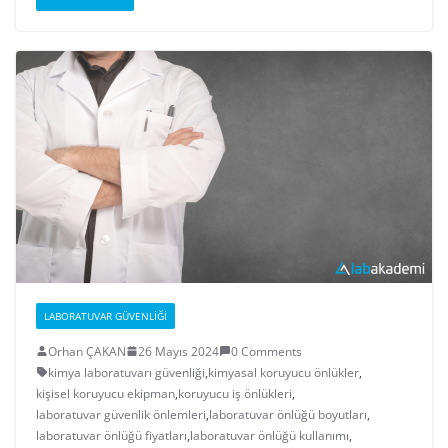
LABORATUVAR GÜVENLIĞI
Orhan ÇAKAN
26 Mayıs 2024
0 Comments
kimya laboratuvarı güvenliği
,
kimyasal koruyucu önlükler
,
kişisel koruyucu ekipman
,
koruyucu iş önlükleri
,
laboratuvar güvenlik önlemleri
,
laboratuvar önlüğü boyutları
,
laboratuvar önlüğü fiyatları
,
laboratuvar önlüğü kullanımı
,