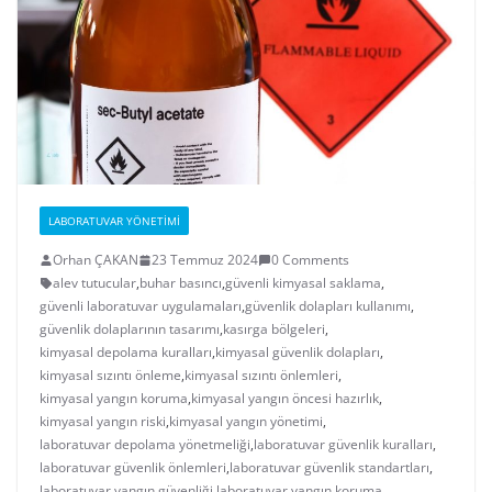
LABORATUVAR YÖNETIMI
Orhan ÇAKAN
23 Temmuz 2024
0 Comments
alev tutucular
,
buhar basıncı
,
güvenli kimyasal saklama
,
güvenli laboratuvar uygulamaları
,
güvenlik dolapları kullanımı
,
güvenlik dolaplarının tasarımı
,
kasırga bölgeleri
,
kimyasal depolama kuralları
,
kimyasal güvenlik dolapları
,
kimyasal sızıntı önleme
,
kimyasal sızıntı önlemleri
,
kimyasal yangın koruma
,
kimyasal yangın öncesi hazırlık
,
kimyasal yangın riski
,
kimyasal yangın yönetimi
,
laboratuvar depolama yönetmeliği
,
laboratuvar güvenlik kuralları
,
laboratuvar güvenlik önlemleri
,
laboratuvar güvenlik standartları
,
laboratuvar yangın güvenliği
,
laboratuvar yangın koruma
,