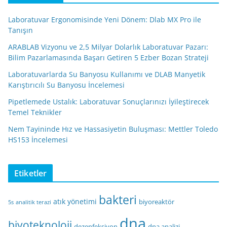
Laboratuvar Ergonomisinde Yeni Dönem: Dlab MX Pro ile
Tanışın
ARABLAB Vizyonu ve 2,5 Milyar Dolarlık Laboratuvar Pazarı:
Bilim Pazarlamasında Başarı Getiren 5 Ezber Bozan Strateji
Laboratuvarlarda Su Banyosu Kullanımı ve DLAB Manyetik
Karıştırıcılı Su Banyosu İncelemesi
Pipetlemede Ustalık: Laboratuvar Sonuçlarınızı İyileştirecek
Temel Teknikler
Nem Tayininde Hız ve Hassasiyetin Buluşması: Mettler Toledo
HS153 İncelemesi
Etiketler
bakteri
atık yönetimi
biyoreaktör
5s
analitik terazi
dna
biyoteknoloji
dezenfeksiyon
dna analizi