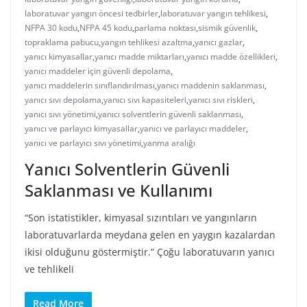
laboratuvar yangın öncesi tedbirler
,
laboratuvar yangın tehlikesi
,
NFPA 30 kodu
,
NFPA 45 kodu
,
parlama noktası
,
sismik güvenlik
,
topraklama pabucu
,
yangın tehlikesi azaltma
,
yanıcı gazlar
,
yanıcı kimyasallar
,
yanıcı madde miktarları
,
yanıcı madde özellikleri
,
yanıcı maddeler için güvenli depolama
,
yanıcı maddelerin sınıflandırılması
,
yanıcı maddenin saklanması
,
yanıcı sıvı depolama
,
yanıcı sıvı kapasiteleri
,
yanıcı sıvı riskleri
,
yanıcı sıvı yönetimi
,
yanıcı solventlerin güvenli saklanması
,
yanıcı ve parlayıcı kimyasallar
,
yanıcı ve parlayıcı maddeler
,
yanıcı ve parlayıcı sıvı yönetimi
,
yanma aralığı
Yanıcı Solventlerin Güvenli
Saklanması ve Kullanımı
“Son istatistikler, kimyasal sızıntıları ve yangınların
laboratuvarlarda meydana gelen en yaygın kazalardan
ikisi olduğunu göstermiştir.” Çoğu laboratuvarın yanıcı
ve tehlikeli
Read More