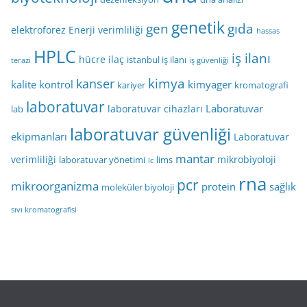
genetik
gen
gıda
elektroforez
Enerji verimliliği
hassas
HPLC
iş ilanı
hücre
ilaç
istanbul iş ilanı
terazi
iş güvenliği
kimya
kanser
kalite kontrol
kimyager
kariyer
kromatografi
laboratuvar
Laboratuvar
laboratuvar cihazları
lab
laboratuvar güvenliği
ekipmanları
Laboratuvar
mantar
verimliliği
mikrobiyoloji
laboratuvar yönetimi
lims
lc
rna
pcr
mikroorganizma
protein
sağlık
moleküler biyoloji
sıvı kromatografisi