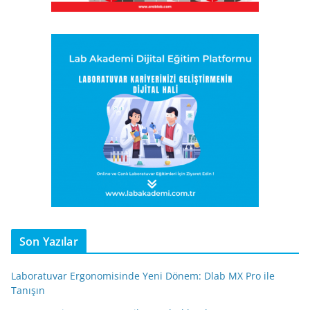
Son Yazılar
Laboratuvar Ergonomisinde Yeni Dönem: Dlab MX Pro ile
Tanışın