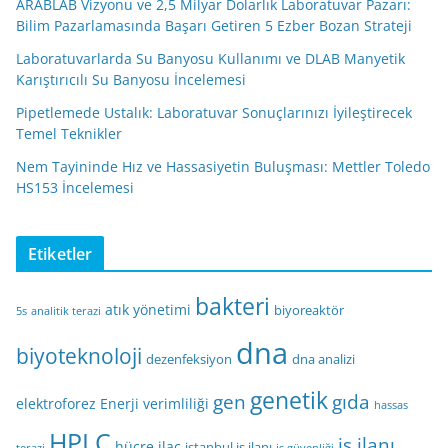
ARABLAB Vizyonu ve 2,5 Milyar Dolarlık Laboratuvar Pazarı:
Bilim Pazarlamasında Başarı Getiren 5 Ezber Bozan Strateji
Laboratuvarlarda Su Banyosu Kullanımı ve DLAB Manyetik
Karıştırıcılı Su Banyosu İncelemesi
Pipetlemede Ustalık: Laboratuvar Sonuçlarınızı İyileştirecek
Temel Teknikler
Nem Tayininde Hız ve Hassasiyetin Buluşması: Mettler Toledo
HS153 İncelemesi
Etiketler
bakteri
atık yönetimi
biyoreaktör
5s
analitik terazi
dna
biyoteknoloji
dezenfeksiyon
dna analizi
genetik
gen
gıda
elektroforez
Enerji verimliliği
hassas
HPLC
iş ilanı
hücre
ilaç
istanbul iş ilanı