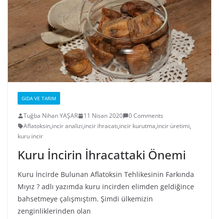
GIDA VE TARIM
Tuğba Nihan YAŞAR
11 Nisan 2020
0 Comments
Aflatoksin
,
incir analizi
,
incir ihracatı
,
incir kurutma
,
incir üretimi
,
kuru incir
Kuru İncirin İhracattaki Önemi
Kuru İncirde Bulunan Aflatoksin Tehlikesinin Farkında
Mıyız ? adlı yazımda kuru incirden elimden geldiğince
bahsetmeye çalışmıştım. Şimdi ülkemizin
zenginliklerinden olan