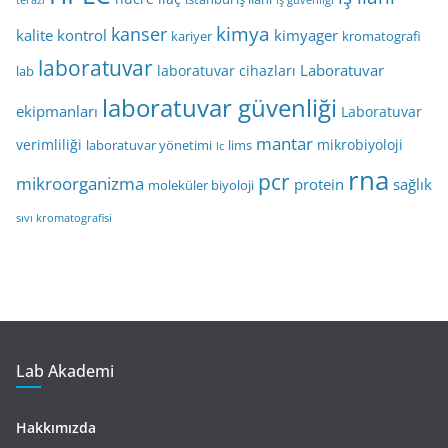
terazi
iş güvenliği
kimya
kanser
kalite kontrol
kimyager
kariyer
kromatografi
laboratuvar
Laboratuvar
laboratuvar cihazları
lab
laboratuvar güvenliği
ekipmanları
Laboratuvar
mantar
verimliliği
mikrobiyoloji
laboratuvar yönetimi
lims
lc
rna
pcr
mikroorganizma
protein
sağlık
moleküler biyoloji
sıvı kromatografisi
Lab Akademi
Hakkımızda