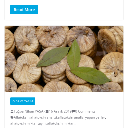
Read More
GIDA VE TARIM
Tuğba Nihan YAŞAR
16 Aralık 2019
0 Comments
Aflatoksin
,
aflatoksin analizi
,
aflatoksin analizi yapan yerler
,
aflatoksin miktar tayini
,
aflatoksin miktarı
,