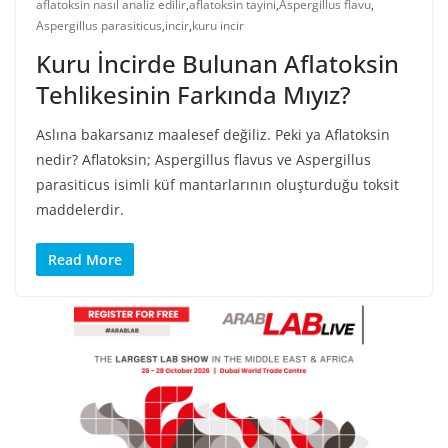
aflatoksin nasıl analiz edilir
,
aflatoksin tayini
,
Aspergillus flavu
,
Aspergillus parasiticus
,
incir
,
kuru incir
Kuru İncirde Bulunan Aflatoksin
Tehlikesinin Farkında Mıyız?
Aslına bakarsanız maalesef değiliz. Peki ya Aflatoksin
nedir? Aflatoksin; Aspergillus flavus ve Aspergillus
parasiticus isimli küf mantarlarının oluşturduğu toksit
maddelerdir.
Read More