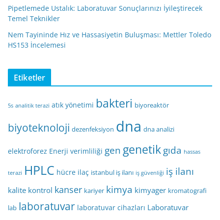
Pipetlemede Ustalık: Laboratuvar Sonuçlarınızı İyileştirecek
Temel Teknikler
Nem Tayininde Hız ve Hassasiyetin Buluşması: Mettler Toledo
HS153 İncelemesi
Etiketler
bakteri
atık yönetimi
biyoreaktör
5s
analitik terazi
dna
biyoteknoloji
dezenfeksiyon
dna analizi
genetik
gen
gıda
elektroforez
Enerji verimliliği
hassas
HPLC
iş ilanı
hücre
ilaç
istanbul iş ilanı
terazi
iş güvenliği
kimya
kanser
kalite kontrol
kimyager
kariyer
kromatografi
laboratuvar
Laboratuvar
laboratuvar cihazları
lab