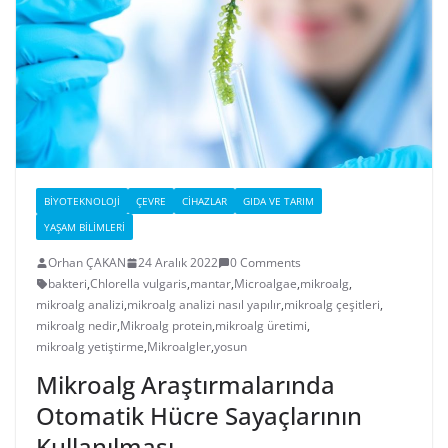
BIYOTEKNOLOJI
ÇEVRE
CIHAZLAR
GIDA VE TARIM
YAŞAM BILIMLERI
Orhan ÇAKAN
24 Aralık 2022
0 Comments
bakteri
,
Chlorella vulgaris
,
mantar
,
Microalgae
,
mikroalg
,
mikroalg analizi
,
mikroalg analizi nasıl yapılır
,
mikroalg çeşitleri
,
mikroalg nedir
,
Mikroalg protein
,
mikroalg üretimi
,
mikroalg yetiştirme
,
Mikroalgler
,
yosun
Mikroalg Araştırmalarında
Otomatik Hücre Sayaçlarının
Kullanılması