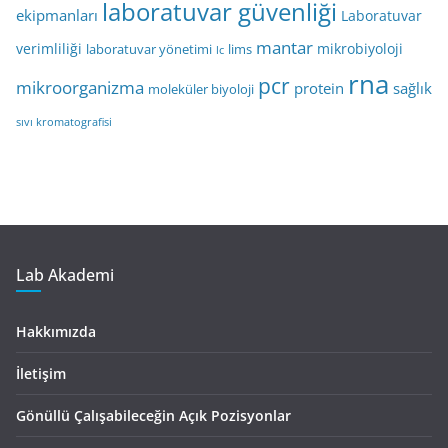
laboratuvar güvenliği
ekipmanları
Laboratuvar
mantar
verimliliği
mikrobiyoloji
laboratuvar yönetimi
lims
lc
rna
pcr
mikroorganizma
protein
sağlık
moleküler biyoloji
sıvı kromatografisi
Lab Akademi
Hakkımızda
İletişim
Gönüllü Çalışabileceğin Açık Pozisyonlar