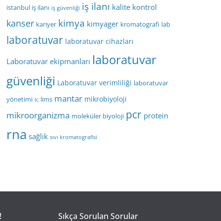
iş ilanı
kalite kontrol
istanbul iş ilanı
iş güvenliği
kimya
kanser
kimyager
kariyer
kromatografi
lab
laboratuvar
laboratuvar cihazları
laboratuvar
Laboratuvar ekipmanları
güvenliği
Laboratuvar verimliliği
laboratuvar
mantar
mikrobiyoloji
yönetimi
lims
lc
pcr
mikroorganizma
protein
moleküler biyoloji
rna
sağlık
sıvı kromatografisi
!
Sıkça Sorulan Sorular