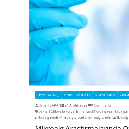
BIYOTEKNOLOJI
ÇEVRE
CIHAZLAR
GIDA VE TARIM
YAŞAM
Orhan ÇAKAN
24 Aralık 2022
0 Comments
bakteri
,
Chlorella vulgaris
,
mantar
,
Microalgae
,
mikroalg
,
m
mikroalg nedir
,
Mikroalg protein
,
mikroalg üretimi
,
mikroalg 
Mikroalg Araştırmalarında O