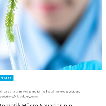
 BILIMLERI
ikroalg analizi
,
mikroalg analizi nasıl yapılır
,
mikroalg çeşitleri
,
yetiştirme
,
Mikroalgler
,
yosun
tomatik Hücre Sayaçlarının