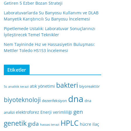
Getiren 5 Ezber Bozan Strateji
Laboratuvarlarda Su Banyosu Kullanımı ve DLAB
Manyetik Karıştırıcılı Su Banyosu İncelemesi
Pipetlemede Ustalık: Laboratuvar Sonuçlarınızı
İyileştirecek Temel Teknikler
Nem Tayininde Hız ve Hassasiyetin Buluşması:
Mettler Toledo HS153 İncelemesi
Etiketler
bakteri
atık yönetimi
biyoreaktör
5s
analitik terazi
dna
biyoteknoloji
dezenfeksiyon
dna
gen
elektroforez
Enerji verimliliği
analizi
HPLC
genetik
gıda
hücre
ilaç
hassas terazi