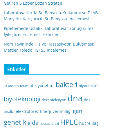
Getiren 5 Ezber Bozan Strateji
Laboratuvarlarda Su Banyosu Kullanımı ve DLAB
Manyetik Karıştırıcılı Su Banyosu İncelemesi
Pipetlemede Ustalık: Laboratuvar Sonuçlarınızı
İyileştirecek Temel Teknikler
Nem Tayininde Hız ve Hassasiyetin Buluşması:
Mettler Toledo HS153 İncelemesi
Etiketler
bakteri
atık yönetimi
biyoreaktör
5s
analitik terazi
dna
biyoteknoloji
dezenfeksiyon
dna
gen
elektroforez
Enerji verimliliği
analizi
HPLC
genetik
gıda
hücre
ilaç
hassas terazi