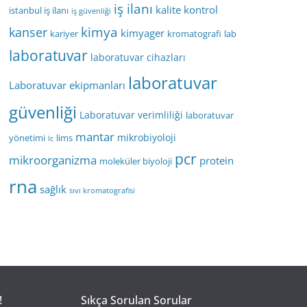
iş ilanı
kalite kontrol
istanbul iş ilanı
iş güvenliği
kimya
kanser
kimyager
kariyer
kromatografi
lab
laboratuvar
laboratuvar cihazları
laboratuvar
Laboratuvar ekipmanları
güvenliği
Laboratuvar verimliliği
laboratuvar
mantar
mikrobiyoloji
yönetimi
lims
lc
pcr
mikroorganizma
protein
moleküler biyoloji
rna
sağlık
sıvı kromatografisi
!
Sıkça Sorulan Sorular