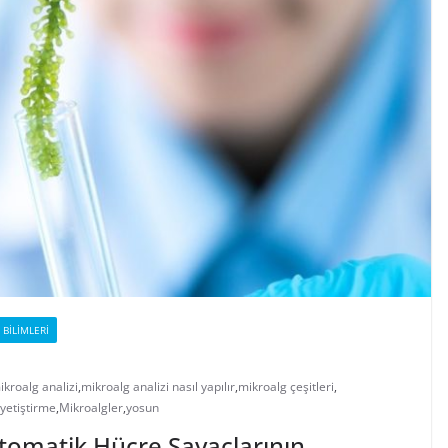
 BILIMLERI
ikroalg analizi
,
mikroalg analizi nasıl yapılır
,
mikroalg çeşitleri
,
yetiştirme
,
Mikroalgler
,
yosun
tomatik Hücre Sayaçlarının