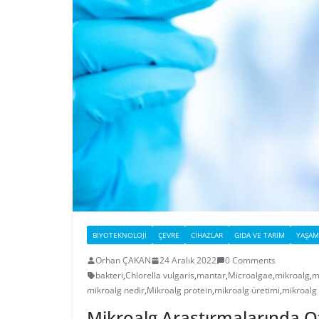
BIYOTEKNOLOJI
ÇEVRE
CIHAZLAR
GIDA VE TARIM
YAŞAM
Orhan ÇAKAN
24 Aralık 2022
0 Comments
bakteri
,
Chlorella vulgaris
,
mantar
,
Microalgae
,
mikroalg
,
m
mikroalg nedir
,
Mikroalg protein
,
mikroalg üretimi
,
mikroalg 
Mikroalg Araştırmalarında O