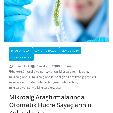
BIYOTEKNOLOJI
ÇEVRE
CIHAZLAR
GIDA VE TARIM
YAŞAM BILIMLERI
Orhan ÇAKAN
24 Aralık 2022
0 Comments
bakteri
,
Chlorella vulgaris
,
mantar
,
Microalgae
,
mikroalg
,
mikroalg analizi
,
mikroalg analizi nasıl yapılır
,
mikroalg çeşitleri
,
mikroalg nedir
,
Mikroalg protein
,
mikroalg üretimi
,
mikroalg yetiştirme
,
Mikroalgler
,
yosun
Mikroalg Araştırmalarında
Otomatik Hücre Sayaçlarının
Kullanılması