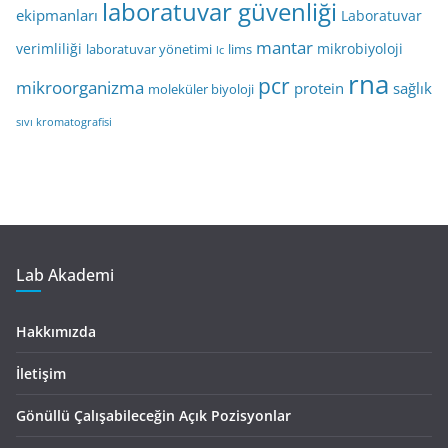
laboratuvar güvenliği
ekipmanları
Laboratuvar
mantar
verimliliği
mikrobiyoloji
laboratuvar yönetimi
lims
lc
rna
pcr
mikroorganizma
protein
sağlık
moleküler biyoloji
sıvı kromatografisi
Lab Akademi
Hakkımızda
İletişim
Gönüllü Çalışabileceğin Açık Pozisyonlar