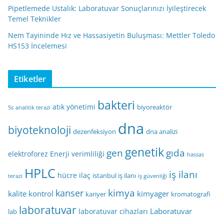
Pipetlemede Ustalık: Laboratuvar Sonuçlarınızı İyileştirecek
Temel Teknikler
Nem Tayininde Hız ve Hassasiyetin Buluşması: Mettler Toledo
HS153 İncelemesi
Etiketler
bakteri
atık yönetimi
biyoreaktör
5s
analitik terazi
dna
biyoteknoloji
dezenfeksiyon
dna analizi
genetik
gen
gıda
elektroforez
Enerji verimliliği
hassas
HPLC
iş ilanı
hücre
ilaç
istanbul iş ilanı
terazi
iş güvenliği
kimya
kanser
kalite kontrol
kimyager
kariyer
kromatografi
laboratuvar
Laboratuvar
laboratuvar cihazları
lab