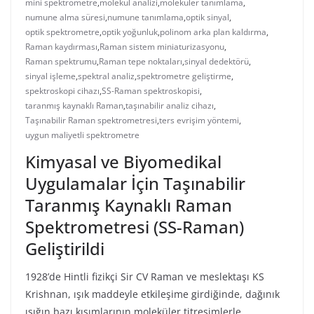
mini spektrometre
,
molekül analizi
,
moleküler tanımlama
,
numune alma süresi
,
numune tanımlama
,
optik sinyal
,
optik spektrometre
,
optik yoğunluk
,
polinom arka plan kaldırma
,
Raman kaydırması
,
Raman sistem miniaturizasyonu
,
Raman spektrumu
,
Raman tepe noktaları
,
sinyal dedektörü
,
sinyal işleme
,
spektral analiz
,
spektrometre geliştirme
,
spektroskopi cihazı
,
SS-Raman spektroskopisi
,
taranmış kaynaklı Raman
,
taşınabilir analiz cihazı
,
Taşınabilir Raman spektrometresi
,
ters evrişim yöntemi
,
uygun maliyetli spektrometre
Kimyasal ve Biyomedikal
Uygulamalar İçin Taşınabilir
Taranmış Kaynaklı Raman
Spektrometresi (SS-Raman)
Geliştirildi
1928’de Hintli fizikçi Sir CV Raman ve meslektaşı KS
Krishnan, ışık maddeyle etkileşime girdiğinde, dağınık
ışığın bazı kısımlarının moleküler titreşimlerle