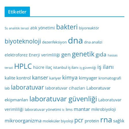
Etiketler
bakteri
atık yönetimi
biyoreaktör
5s
analitik terazi
dna
biyoteknoloji
dezenfeksiyon
dna analizi
genetik
gen
gıda
elektroforez
Enerji verimliliği
hassas
HPLC
iş ilanı
hücre
ilaç
istanbul iş ilanı
terazi
iş güvenliği
kimya
kanser
kalite kontrol
kimyager
kariyer
kromatografi
laboratuvar
Laboratuvar
laboratuvar cihazları
lab
laboratuvar güvenliği
ekipmanları
Laboratuvar
mantar
verimliliği
mikrobiyoloji
laboratuvar yönetimi
lims
lc
rna
pcr
mikroorganizma
protein
sağlık
moleküler biyoloji