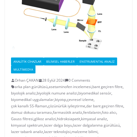
ANALITIK CIHAZLAR
BILIMSEL HABERLER
ENSTRUMENTAL ANALIZ
MULTIMEDYA
Orhan ÇAKAN
28 Eylül 2024
0 Comments
arka plan gürültüsü
,
asetaminofen incelemesi
,
bant geçiren filtre
,
biyolojik analiz
,
biyolojik numune analizi
,
biyomedikal sensör
,
biyomedikal uygulamalar
,
biyotıp
,
çevresel izleme
,
çok kanallı SS-Raman
,
çözünürlük iyileştirme
,
dar bant geçiren filtre
,
domuz dokusu taraması
,
farmasötik analiz
,
fenilalanin
,
foto alıcı
,
Gauss filtresi
,
glikoz analizi
,
hidroksiapatit
,
kimyasal analiz
,
kimyasal spektrum
,
lazer dalga boyu
,
lazer dalgalanma gürültüsü
,
lazer tabanlı analiz
,
lazer teknolojisi
,
malzeme bilimi
,