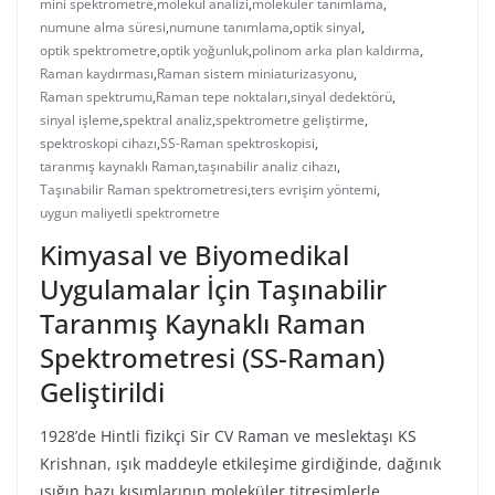
mini spektrometre
,
molekül analizi
,
moleküler tanımlama
,
numune alma süresi
,
numune tanımlama
,
optik sinyal
,
optik spektrometre
,
optik yoğunluk
,
polinom arka plan kaldırma
,
Raman kaydırması
,
Raman sistem miniaturizasyonu
,
Raman spektrumu
,
Raman tepe noktaları
,
sinyal dedektörü
,
sinyal işleme
,
spektral analiz
,
spektrometre geliştirme
,
spektroskopi cihazı
,
SS-Raman spektroskopisi
,
taranmış kaynaklı Raman
,
taşınabilir analiz cihazı
,
Taşınabilir Raman spektrometresi
,
ters evrişim yöntemi
,
uygun maliyetli spektrometre
Kimyasal ve Biyomedikal
Uygulamalar İçin Taşınabilir
Taranmış Kaynaklı Raman
Spektrometresi (SS-Raman)
Geliştirildi
1928’de Hintli fizikçi Sir CV Raman ve meslektaşı KS
Krishnan, ışık maddeyle etkileşime girdiğinde, dağınık
ışığın bazı kısımlarının moleküler titreşimlerle