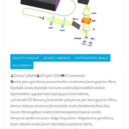
ANALITIK CIHAZLAR
BILIMSEL HABERLER
ENSTRUMENTAL ANALIZ
MULTIMEDYA
Orhan ÇAKAN
28 Eylül 2024
0 Comments
arka plan gürültüsü
,
asetaminofen incelemesi
,
bant geçiren filtre
,
biyolojik analiz
,
biyolojik numune analizi
,
biyomedikal sensör
,
biyomedikal uygulamalar
,
biyotıp
,
çevresel izleme
,
çok kanallı SS-Raman
,
çözünürlük iyileştirme
,
dar bant geçiren filtre
,
domuz dokusu taraması
,
farmasötik analiz
,
fenilalanin
,
foto alıcı
,
Gauss filtresi
,
glikoz analizi
,
hidroksiapatit
,
kimyasal analiz
,
kimyasal spektrum
,
lazer dalga boyu
,
lazer dalgalanma gürültüsü
,
lazer tabanlı analiz
,
lazer teknolojisi
,
malzeme bilimi
,