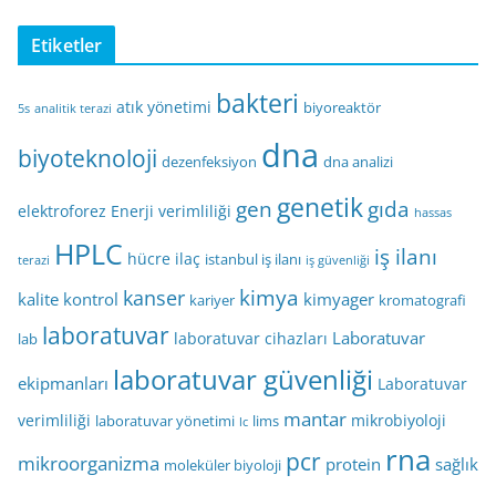
Etiketler
bakteri
atık yönetimi
biyoreaktör
5s
analitik terazi
dna
biyoteknoloji
dezenfeksiyon
dna analizi
genetik
gen
gıda
elektroforez
Enerji verimliliği
hassas
HPLC
iş ilanı
hücre
ilaç
istanbul iş ilanı
terazi
iş güvenliği
kimya
kanser
kalite kontrol
kimyager
kariyer
kromatografi
laboratuvar
Laboratuvar
laboratuvar cihazları
lab
laboratuvar güvenliği
ekipmanları
Laboratuvar
mantar
verimliliği
mikrobiyoloji
laboratuvar yönetimi
lims
lc
rna
pcr
mikroorganizma
protein
sağlık
moleküler biyoloji