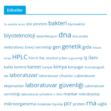
Etiketler
bakteri
atık yönetimi
biyoreaktör
5s
analitik terazi
dna
biyoteknoloji
dezenfeksiyon
dna analizi
genetik
gen
gıda
elektroforez
Enerji verimliliği
hassas
HPLC
iş ilanı
hücre
ilaç
istanbul iş ilanı
terazi
iş güvenliği
kimya
kanser
kalite kontrol
kimyager
kariyer
kromatografi
laboratuvar
Laboratuvar
laboratuvar cihazları
lab
laboratuvar güvenliği
ekipmanları
Laboratuvar
mantar
verimliliği
mikrobiyoloji
laboratuvar yönetimi
lims
lc
rna
pcr
mikroorganizma
protein
sağlık
moleküler biyoloji