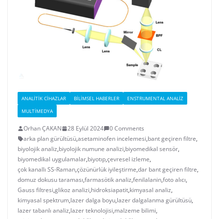
ANALITIK CIHAZLAR
BILIMSEL HABERLER
ENSTRUMENTAL ANALIZ
MULTIMEDYA
Orhan ÇAKAN
28 Eylül 2024
0 Comments
arka plan gürültüsü
,
asetaminofen incelemesi
,
bant geçiren filtre
,
biyolojik analiz
,
biyolojik numune analizi
,
biyomedikal sensör
,
biyomedikal uygulamalar
,
biyotıp
,
çevresel izleme
,
çok kanallı SS-Raman
,
çözünürlük iyileştirme
,
dar bant geçiren filtre
,
domuz dokusu taraması
,
farmasötik analiz
,
fenilalanin
,
foto alıcı
,
Gauss filtresi
,
glikoz analizi
,
hidroksiapatit
,
kimyasal analiz
,
kimyasal spektrum
,
lazer dalga boyu
,
lazer dalgalanma gürültüsü
,
lazer tabanlı analiz
,
lazer teknolojisi
,
malzeme bilimi
,