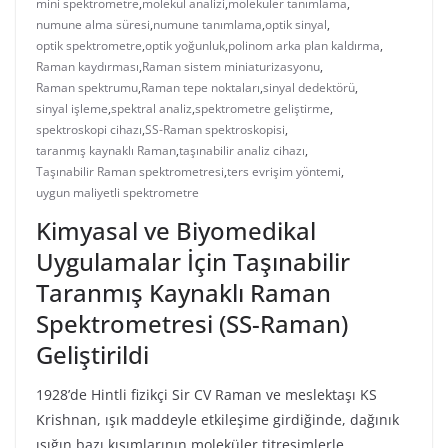
mini spektrometre
,
molekül analizi
,
moleküler tanımlama
,
numune alma süresi
,
numune tanımlama
,
optik sinyal
,
optik spektrometre
,
optik yoğunluk
,
polinom arka plan kaldırma
,
Raman kaydırması
,
Raman sistem miniaturizasyonu
,
Raman spektrumu
,
Raman tepe noktaları
,
sinyal dedektörü
,
sinyal işleme
,
spektral analiz
,
spektrometre geliştirme
,
spektroskopi cihazı
,
SS-Raman spektroskopisi
,
taranmış kaynaklı Raman
,
taşınabilir analiz cihazı
,
Taşınabilir Raman spektrometresi
,
ters evrişim yöntemi
,
uygun maliyetli spektrometre
Kimyasal ve Biyomedikal
Uygulamalar İçin Taşınabilir
Taranmış Kaynaklı Raman
Spektrometresi (SS-Raman)
Geliştirildi
1928’de Hintli fizikçi Sir CV Raman ve meslektaşı KS
Krishnan, ışık maddeyle etkileşime girdiğinde, dağınık
ışığın bazı kısımlarının moleküler titreşimlerle