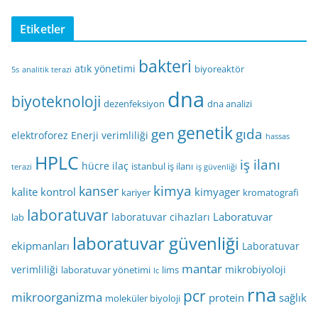
Etiketler
bakteri
atık yönetimi
biyoreaktör
5s
analitik terazi
dna
biyoteknoloji
dezenfeksiyon
dna analizi
genetik
gen
gıda
elektroforez
Enerji verimliliği
hassas
HPLC
iş ilanı
hücre
ilaç
istanbul iş ilanı
terazi
iş güvenliği
kimya
kanser
kalite kontrol
kimyager
kariyer
kromatografi
laboratuvar
Laboratuvar
laboratuvar cihazları
lab
laboratuvar güvenliği
ekipmanları
Laboratuvar
mantar
verimliliği
mikrobiyoloji
laboratuvar yönetimi
lims
lc
rna
pcr
mikroorganizma
protein
sağlık
moleküler biyoloji