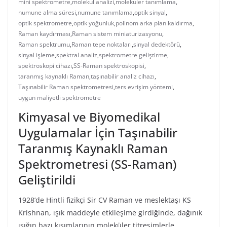
mini spektrometre
,
molekül analizi
,
moleküler tanımlama
,
numune alma süresi
,
numune tanımlama
,
optik sinyal
,
optik spektrometre
,
optik yoğunluk
,
polinom arka plan kaldırma
,
Raman kaydırması
,
Raman sistem miniaturizasyonu
,
Raman spektrumu
,
Raman tepe noktaları
,
sinyal dedektörü
,
sinyal işleme
,
spektral analiz
,
spektrometre geliştirme
,
spektroskopi cihazı
,
SS-Raman spektroskopisi
,
taranmış kaynaklı Raman
,
taşınabilir analiz cihazı
,
Taşınabilir Raman spektrometresi
,
ters evrişim yöntemi
,
uygun maliyetli spektrometre
Kimyasal ve Biyomedikal
Uygulamalar İçin Taşınabilir
Taranmış Kaynaklı Raman
Spektrometresi (SS-Raman)
Geliştirildi
1928’de Hintli fizikçi Sir CV Raman ve meslektaşı KS
Krishnan, ışık maddeyle etkileşime girdiğinde, dağınık
ışığın bazı kısımlarının moleküler titreşimlerle