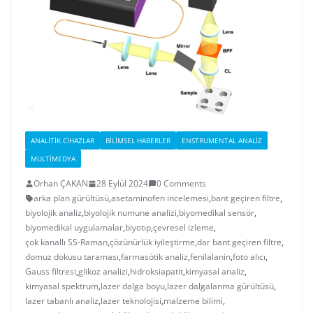
ANALITIK CIHAZLAR
BILIMSEL HABERLER
ENSTRUMENTAL ANALIZ
MULTIMEDYA
Orhan ÇAKAN
28 Eylül 2024
0 Comments
arka plan gürültüsü
,
asetaminofen incelemesi
,
bant geçiren filtre
,
biyolojik analiz
,
biyolojik numune analizi
,
biyomedikal sensör
,
biyomedikal uygulamalar
,
biyotıp
,
çevresel izleme
,
çok kanallı SS-Raman
,
çözünürlük iyileştirme
,
dar bant geçiren filtre
,
domuz dokusu taraması
,
farmasötik analiz
,
fenilalanin
,
foto alıcı
,
Gauss filtresi
,
glikoz analizi
,
hidroksiapatit
,
kimyasal analiz
,
kimyasal spektrum
,
lazer dalga boyu
,
lazer dalgalanma gürültüsü
,
lazer tabanlı analiz
,
lazer teknolojisi
,
malzeme bilimi
,