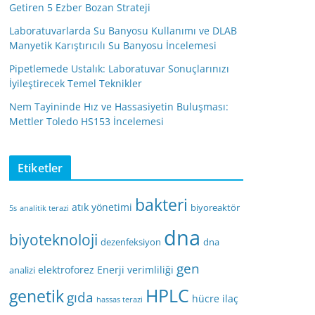
Getiren 5 Ezber Bozan Strateji
Laboratuvarlarda Su Banyosu Kullanımı ve DLAB
Manyetik Karıştırıcılı Su Banyosu İncelemesi
Pipetlemede Ustalık: Laboratuvar Sonuçlarınızı
İyileştirecek Temel Teknikler
Nem Tayininde Hız ve Hassasiyetin Buluşması:
Mettler Toledo HS153 İncelemesi
Etiketler
bakteri
atık yönetimi
biyoreaktör
5s
analitik terazi
dna
biyoteknoloji
dezenfeksiyon
dna
gen
elektroforez
Enerji verimliliği
analizi
HPLC
genetik
gıda
hücre
ilaç
hassas terazi