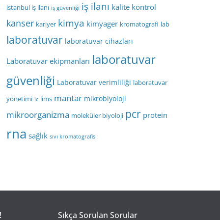
iş ilanı
kalite kontrol
istanbul iş ilanı
iş güvenliği
kimya
kanser
kimyager
kariyer
kromatografi
lab
laboratuvar
laboratuvar cihazları
laboratuvar
Laboratuvar ekipmanları
güvenliği
Laboratuvar verimliliği
laboratuvar
mantar
mikrobiyoloji
yönetimi
lims
lc
pcr
mikroorganizma
protein
moleküler biyoloji
rna
sağlık
sıvı kromatografisi
!
Sıkça Sorulan Sorular