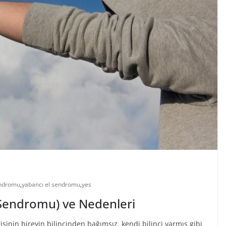
endromu
,
yabancı el sendromu
,
yes
 Sendromu) ve Nedenleri
isinin bireyin bilincinden bağımsız, kendi bilinci varmış gibi