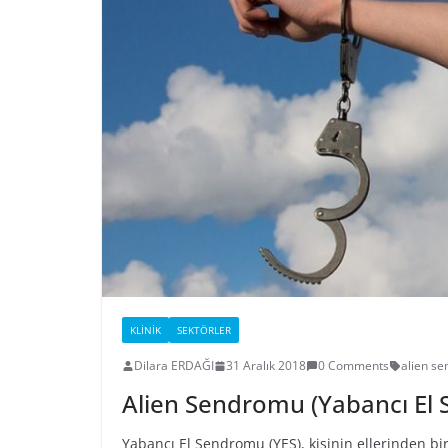
KLINIK
SEKTÖRLER
Dilara ERDAĞI
31 Aralık 2018
0 Comments
alien s
Alien Sendromu (Yabancı El
Yabancı El Sendromu (YES), kişinin ellerinden bir