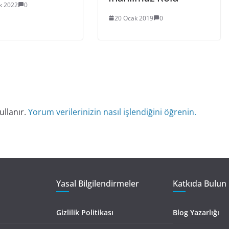
ık 2022
0
20 Ocak 2019
0
ullanır.
Yorum verilerinizin nasıl işlendiğini öğrenin.
Yasal Bilgilendirmeler
Katkıda Bulun 
Gizlilik Politikası
Blog Yazarlığı