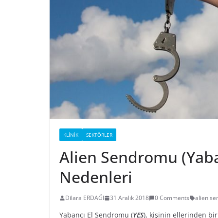
KLINIK
SEKTÖRLER
Alien Sendromu (Yaba
Nedenleri
Dilara ERDAĞI
31 Aralık 2018
0 Comments
alien s
Yabancı El Sendromu (
YES
), kişinin ellerinden bi