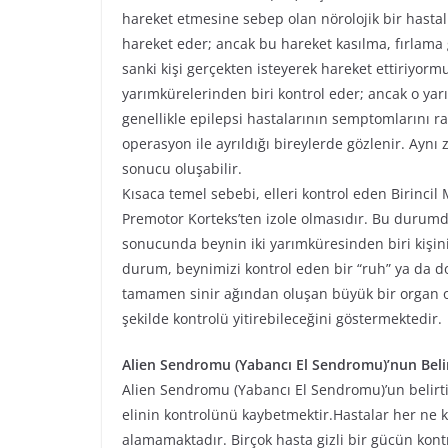
hareket etmesine sebep olan nörolojik bir hastalık
hareket eder; ancak bu hareket kasılma, fırlama 
sanki kişi gerçekten isteyerek hareket ettiriyormu
yarımkürelerinden biri kontrol eder; ancak o yar
genellikle epilepsi hastalarının semptomlarını ra
operasyon ile ayrıldığı bireylerde gözlenir. Ayn
sonucu oluşabilir.
Kısaca temel sebebi, elleri kontrol eden Birinci
Premotor Korteks’ten izole olmasıdır. Bu durumda 
sonucunda beynin iki yarımküresinden biri kişinin
durum, beynimizi kontrol eden bir “ruh” ya da d
tamamen sinir ağından oluşan büyük bir organ o
şekilde kontrolü yitirebileceğini göstermektedir.
Alien Sendromu (Yabancı El Sendromu)’nun Belirt
Alien Sendromu (Yabancı El Sendromu)’un belirtil
elinin kontrolünü kaybetmektir.Hastalar her ne 
alamamaktadır. Birçok hasta gizli bir gücün kontr