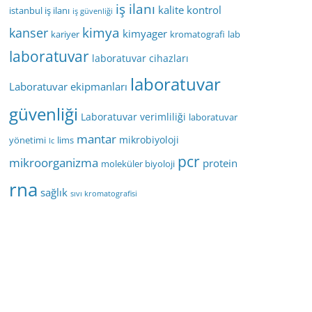
iş ilanı
kalite kontrol
istanbul iş ilanı
iş güvenliği
kimya
kanser
kimyager
kariyer
kromatografi
lab
laboratuvar
laboratuvar cihazları
laboratuvar
Laboratuvar ekipmanları
güvenliği
Laboratuvar verimliliği
laboratuvar
mantar
mikrobiyoloji
yönetimi
lims
lc
pcr
mikroorganizma
protein
moleküler biyoloji
rna
sağlık
sıvı kromatografisi