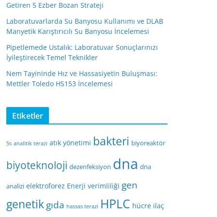
Getiren 5 Ezber Bozan Strateji
Laboratuvarlarda Su Banyosu Kullanımı ve DLAB
Manyetik Karıştırıcılı Su Banyosu İncelemesi
Pipetlemede Ustalık: Laboratuvar Sonuçlarınızı
İyileştirecek Temel Teknikler
Nem Tayininde Hız ve Hassasiyetin Buluşması:
Mettler Toledo HS153 İncelemesi
Etiketler
bakteri
atık yönetimi
biyoreaktör
5s
analitik terazi
dna
biyoteknoloji
dezenfeksiyon
dna
gen
elektroforez
Enerji verimliliği
analizi
HPLC
genetik
gıda
hücre
ilaç
hassas terazi