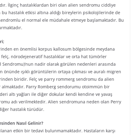
ır. İlginç hastalıklardan biri olan alien sendromu ciddiye
bu hastalık etkisi altına aldığı bireylerin psikolojilerinde de
 sendromlu el normal ele müdahale etmeye başlamaktadır. Bu
urmaktadır.
i;
rinden en önemlisi korpus kallosum bölgesinde meydana
elç, nörodejeneratif hastalıklar ve orta hat tümörler
l Sendromu)’nun nadir olarak görülen nedenleri arasında
 önünde ışıklı görüntülerin ortaya çıkması ve auralı migren
lerinden biridir. Felç ve parry rommerg sendromu da alien
er almaktadır. Parry Romberg sendorumu otoimmün bir
eri altı yağları ile diğer dokular kendi kendine ve yavaş
romu adı verilmektedir. Alien sendromuna neden olan Perry
iğer hastalık türüdür.
sinden Nasıl Gelinir?
anan etkin bir tedavi bulunmamaktadır. Hastaların karşı