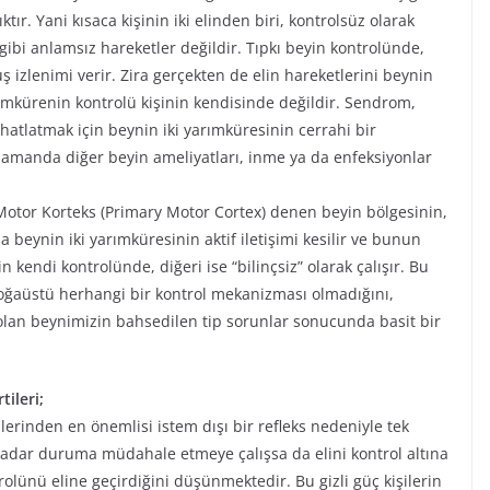
tır. Yani kısaca kişinin iki elinden biri, kontrolsüz olarak
gibi anlamsız hareketler değildir. Tıpkı beyin kontrolünde,
ş izlenimi verir. Zira gerçekten de elin hareketlerini beynin
ımkürenin kontrolü kişinin kendisinde değildir. Sendrom,
hatlatmak için beynin iki yarımküresinin cerrahi bir
ı zamanda diğer beyin ameliyatları, inme ya da enfeksiyonlar
l Motor Korteks (Primary Motor Cortex) denen beyin bölgesinin,
beynin iki yarımküresinin aktif iletişimi kesilir ve bunun
 kendi kontrolünde, diğeri ise “bilinçsiz” olarak çalışır. Bu
oğaüstü herhangi bir kontrol mekanizması olmadığını,
lan beynimizin bahsedilen tip sorunlar sonucunda basit bir
ileri;
erinden en önemlisi istem dışı bir refleks nedeniyle tek
kadar duruma müdahale etmeye çalışsa da elini kontrol altına
olünü eline geçirdiğini düşünmektedir. Bu gizli güç kişilerin