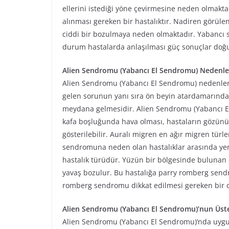
ellerini istediği yöne çevirmesine neden olmaktad
alınması gereken bir hastalıktır. Nadiren görülen 
ciddi bir bozulmaya neden olmaktadır. Yabancı
durum hastalarda anlaşılması güç sonuçlar doğ
Alien Sendromu (Yabancı El Sendromu) Nedenler
Alien Sendromu (Yabancı El Sendromu) nedenle
gelen sorunun yanı sıra ön beyin atardamarında f
meydana gelmesidir. Alien Sendromu (Yabancı E
kafa boşluğunda hava olması, hastaların gözünün
gösterilebilir. Auralı migren en ağır migren tür
sendromuna neden olan hastalıklar arasında y
hastalık türüdür. Yüzün bir bölgesinde bulunan d
yavaş bozulur. Bu hastalığa parry romberg send
romberg sendromu dikkat edilmesi gereken bir d
Alien Sendromu (Yabancı El Sendromu)’nun Üste
Alien Sendromu (Yabancı El Sendromu)’nda uygul