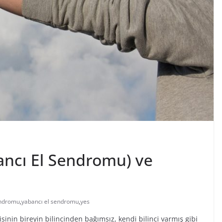
ncı El Sendromu) ve
endromu
,
yabancı el sendromu
,
yes
risinin bireyin bilincinden bağımsız, kendi bilinci varmış gibi