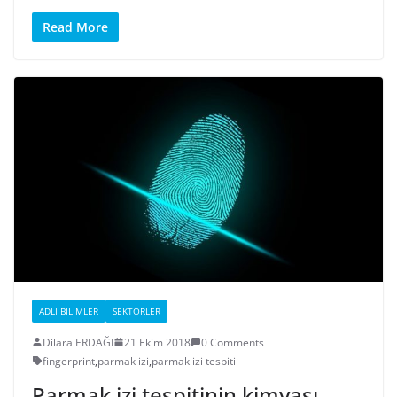
Read More
ADLI BILIMLER
SEKTÖRLER
Dilara ERDAĞI
21 Ekim 2018
0 Comments
fingerprint
,
parmak izi
,
parmak izi tespiti
Parmak izi tespitinin kimyası