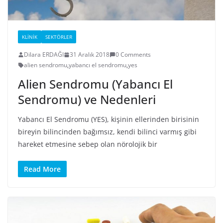
KLINIK
SEKTÖRLER
Dilara ERDAĞI
31 Aralık 2018
0 Comments
alien sendromu
,
yabancı el sendromu
,
yes
Alien Sendromu (Yabancı El
Sendromu) ve Nedenleri
Yabancı El Sendromu (YES), kişinin ellerinden birisinin
bireyin bilincinden bağımsız, kendi bilinci varmış gibi
hareket etmesine sebep olan nörolojik bir
Read More