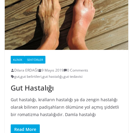
KLINIK
SEKTÖRLER
Dilara ERDAĞI
9 Mayıs 2019
0 Comments
gut
,
gut belirtileri
,
gut hastalığı
,
gut tedavisi
Gut Hastalığı
Gut hastalığı, kralların hastalığı ya da zengin hastalığı
olarak bilinen padişahların ölümüne yol açmış şiddetli
bir romatizma hastalığıdır. Damla hastalığı
Read More