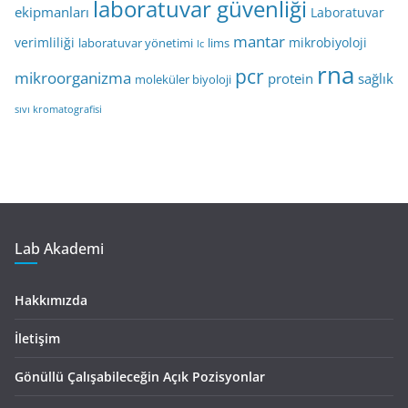
laboratuvar güvenliği
ekipmanları
Laboratuvar
mantar
verimliliği
mikrobiyoloji
laboratuvar yönetimi
lims
lc
rna
pcr
mikroorganizma
protein
sağlık
moleküler biyoloji
sıvı kromatografisi
Lab Akademi
Hakkımızda
İletişim
Gönüllü Çalışabileceğin Açık Pozisyonlar