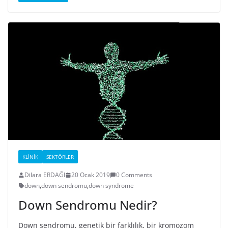
KLINIK
SEKTÖRLER
Dilara ERDAĞI
20 Ocak 2019
0 Comments
down
,
down sendromu
,
down syndrome
Down Sendromu Nedir?
Down sendromu, genetik bir farklılık, bir kromozom