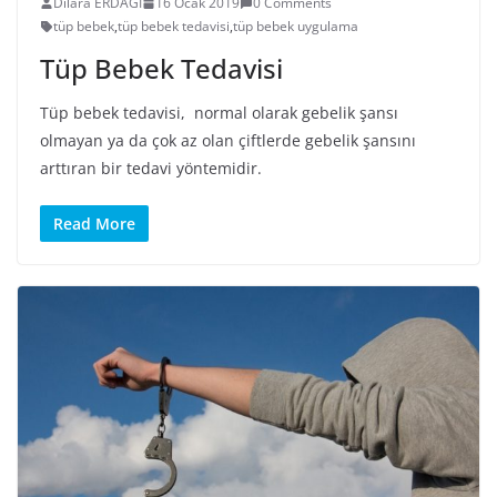
Dilara ERDAĞI
16 Ocak 2019
0 Comments
tüp bebek
,
tüp bebek tedavisi
,
tüp bebek uygulama
Tüp Bebek Tedavisi
Tüp bebek tedavisi, normal olarak gebelik şansı
olmayan ya da çok az olan çiftlerde gebelik şansını
arttıran bir tedavi yöntemidir.
Read More