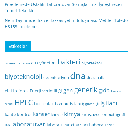
Pipetlemede Ustalık: Laboratuvar Sonuçlarınızı İyileştirecek
Temel Teknikler
Nem Tayininde Hız ve Hassasiyetin Buluşması: Mettler Toledo
HS153 İncelemesi
Etiketler
bakteri
atık yönetimi
biyoreaktör
5s
analitik terazi
dna
biyoteknoloji
dezenfeksiyon
dna analizi
genetik
gen
gıda
elektroforez
Enerji verimliliği
hassas
HPLC
iş ilanı
hücre
ilaç
istanbul iş ilanı
terazi
iş güvenliği
kimya
kanser
kalite kontrol
kimyager
kariyer
kromatografi
laboratuvar
Laboratuvar
laboratuvar cihazları
lab