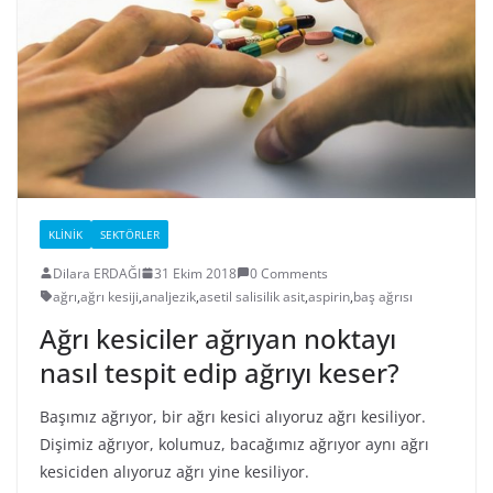
KLINIK
SEKTÖRLER
Dilara ERDAĞI
31 Ekim 2018
0 Comments
ağrı
,
ağrı kesiji
,
analjezik
,
asetil salisilik asit
,
aspirin
,
baş ağrısı
Ağrı kesiciler ağrıyan noktayı
nasıl tespit edip ağrıyı keser?
Başımız ağrıyor, bir ağrı kesici alıyoruz ağrı kesiliyor.
Dişimiz ağrıyor, kolumuz, bacağımız ağrıyor aynı ağrı
kesiciden alıyoruz ağrı yine kesiliyor.