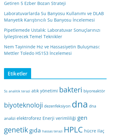
Getiren 5 Ezber Bozan Strateji
Laboratuvarlarda Su Banyosu Kullanımı ve DLAB
Manyetik Karıştırıcılı Su Banyosu İncelemesi
Pipetlemede Ustalık: Laboratuvar Sonuçlarınızı
İyileştirecek Temel Teknikler
Nem Tayininde Hız ve Hassasiyetin Buluşması:
Mettler Toledo HS153 İncelemesi
Etiketler
bakteri
atık yönetimi
biyoreaktör
5s
analitik terazi
dna
biyoteknoloji
dezenfeksiyon
dna
gen
elektroforez
Enerji verimliliği
analizi
HPLC
genetik
gıda
hücre
ilaç
hassas terazi