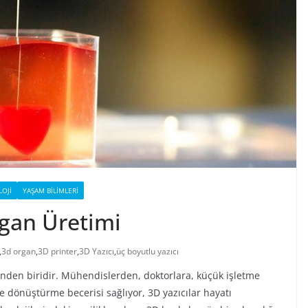
OJI
YAŞAM BILIMLERI
rgan Üretimi
,
3d organ
,
3D printer
,
3D Yazıcı
,
üç boyutlu yazıcı
erinden biridir. Mühendislerden, doktorlara, küçük işletme
ere dönüştürme becerisi sağlıyor, 3D yazıcılar hayatı