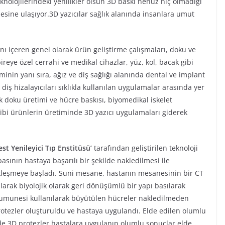
knolojilerindeki yenilikler olsun 3D baskı henüz hiç olmadığı
lesine ulaşıyor.3D yazıcılar sağlık alanında insanlara umut
nı içeren genel olarak ürün geliştirme çalışmaları, doku ve
bireye özel cerrahi ve medikal cihazlar, yüz, kol, bacak gibi
minin yanı sıra, ağız ve diş sağlığı alanında dental ve implant
iş hizalayıcıları sıklıkla kullanılan uygulamalar arasında yer
k doku üretimi ve hücre baskısı, biyomedikal iskelet
gibi ürünlerin üretiminde 3D yazıcı uygulamaları giderek
st Yenileyici Tıp Enstitüsü’
tarafından geliştirilen teknoloji
basının hastaya başarılı bir şekilde nakledilmesi ile
ekleşmeye başladı. Suni mesane, hastanın mesanesinin bir CT
larak biyolojik olarak geri dönüşümlü bir yapı basılarak
umunesi kullanılarak büyütülen hücreler nakledilmeden
protezler oluşturuldu ve hastaya uygulandı. Elde edilen olumlu
 3D protezler hastalara uygulanıp olumlu sonuçlar elde