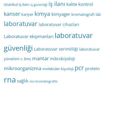
iş ilanı
kalite kontrol
istanbul iş ilanı
iş güvenliği
kimya
kanser
kimyager
kariyer
kromatografi
lab
laboratuvar
laboratuvar cihazları
laboratuvar
Laboratuvar ekipmanları
güvenliği
Laboratuvar verimliliği
laboratuvar
mantar
mikrobiyoloji
yönetimi
lims
lc
pcr
mikroorganizma
protein
moleküler biyoloji
rna
sağlık
sıvı kromatografisi