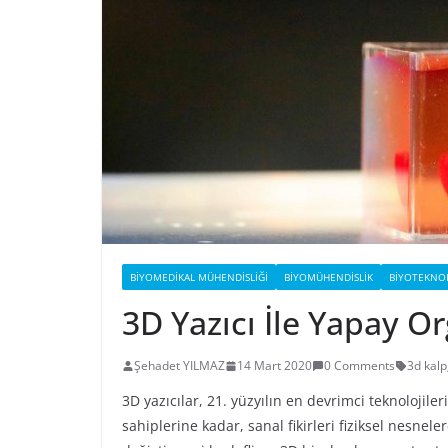
BIYOMEDIKAL MÜHENDISLIĞI
BIYOMÜHENDISLIK
BIYOTEKNOL
3D Yazıcı İle Yapay O
Şehadet YILMAZ
14 Mart 2020
0 Comments
3d kalp
3D yazıcılar, 21. yüzyılın en devrimci teknolojil
sahiplerine kadar, sanal fikirleri fiziksel nesnel