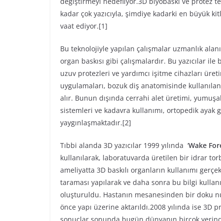
değiştirmeyi hedefliyor.3D biyobaskı ve protez te
kadar çok yazıcıyla, şimdiye kadarki en büyük kit
vaat ediyor.[1]
Bu teknolojiyle yapılan çalışmalar uzmanlık alanı
organ baskısı gibi çalışmalardır. Bu yazıcılar ile 
uzuv protezleri ve yardımcı işitme cihazları üreti
uygulamaları, bozuk diş anatomisinde kullanılan d
alır. Bunun dışında cerrahi alet üretimi, yumuşa
sistemleri ve kadavra kullanımı, ortopedik ayak 
yaygınlaşmaktadır.[2]
Tıbbi alanda 3D yazıcılar 1999 yılında ‘
Wake Fore
kullanılarak, laboratuvarda üretilen bir idrar tor
ameliyatta 3D baskılı organların kullanımı gerç
taraması yapılarak ve daha sonra bu bilgi kullanı
oluşturuldu. Hastanın mesanesinden bir doku n
önce yapı üzerine aktarıldı.2008 yılında ise 3D 
sonuçlar sonunda bugün dünyanın birçok yerinde