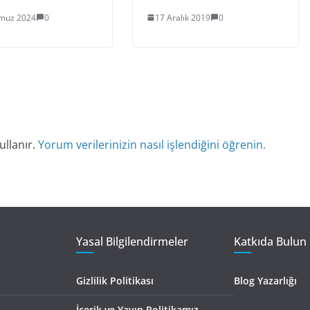
muz 2024
0
17 Aralık 2019
0
ullanır.
Yorum verilerinizin nasıl işlendiğini öğrenin.
Yasal Bilgilendirmeler
Katkıda Bulun 
Gizlilik Politikası
Blog Yazarlığı
İçerik ve Yayın Politikamız