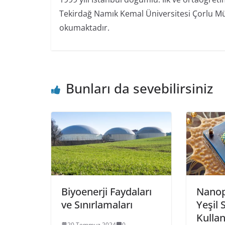
Tekirdağ Namık Kemal Üniversitesi Çorlu Mü
okumaktadır.
Bunları da sevebilirsiniz
Biyoenerji Faydaları
Nanop
ve Sınırlamaları
Yeşil 
Kullan
20 Temmuz 2024
0