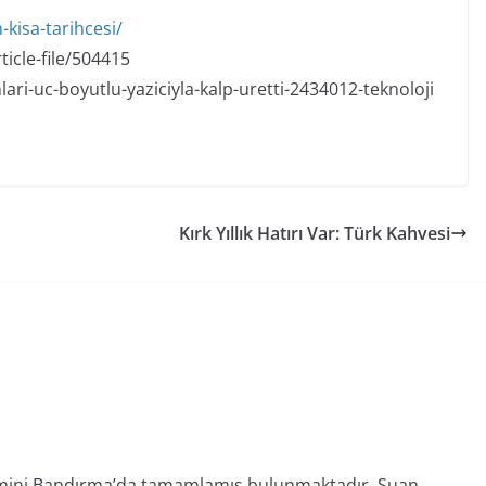
kisa-tarihcesi/
ticle-file/504415
ri-uc-boyutlu-yaziciyla-kalp-uretti-2434012-teknoloji
Kırk Yıllık Hatırı Var: Türk Kahvesi
etimini Bandırma’da tamamlamış bulunmaktadır. Şuan