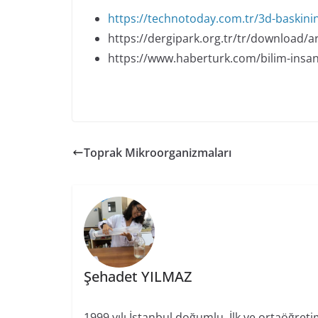
https://technotoday.com.tr/3d-baskinin-
https://dergipark.org.tr/tr/download/ar
https://www.haberturk.com/bilim-insanla
Toprak Mikroorganizmaları
Şehadet YILMAZ
1999 yılı İstanbul doğumlu. İlk ve ortaöğr