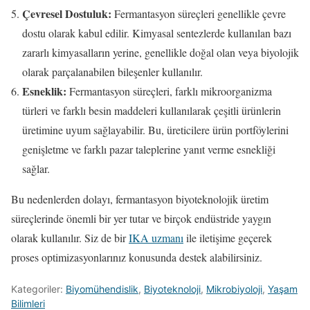
Çevresel Dostuluk:
Fermantasyon süreçleri genellikle çevre
dostu olarak kabul edilir. Kimyasal sentezlerde kullanılan bazı
zararlı kimyasalların yerine, genellikle doğal olan veya biyolojik
olarak parçalanabilen bileşenler kullanılır.
Esneklik:
Fermantasyon süreçleri, farklı mikroorganizma
türleri ve farklı besin maddeleri kullanılarak çeşitli ürünlerin
üretimine uyum sağlayabilir. Bu, üreticilere ürün portföylerini
genişletme ve farklı pazar taleplerine yanıt verme esnekliği
sağlar.
Bu nedenlerden dolayı, fermantasyon biyoteknolojik üretim
süreçlerinde önemli bir yer tutar ve birçok endüstride yaygın
olarak kullanılır. Siz de bir
IKA uzmanı
ile iletişime geçerek
proses optimizasyonlarınız konusunda destek alabilirsiniz.
Kategoriler:
Biyomühendislik
,
Biyoteknoloji
,
Mikrobiyoloji
,
Yaşam
Bilimleri