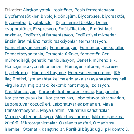
Etiketler:
Akışkan yataklı reaktörler
,
Besin fermentasyonu
,
Biyofarmasötikler
,
Biyolojik dönüşüm
,
Biyoproses
,
biyoreaktör
,
Biyosentez
,
biyoteknoloji
,
Dijital termal bloklar
,
Döner
evaporatörler
,
Ekspresyon
,
Emülsifikatörler
,
Endüstriyel
enzimler
,
Endüstriyel fermentasyon
,
Endüstriyel mikserler
,
Enzim üretimi
,
Enzimatik reaksiyonlar
,
fermantasyon
,
Fermantasyon kinetiği
,
Fermentasyon
,
Fermentasyon koşulları
,
Fermentasyon tankı
,
Fermente ürünler
,
fermentör
,
Gen
mühendisliği
,
genetik manipülasyon
,
Genetik mühendislik
,
Homogenizasyon ekipmanları
,
Homogenizatörler
,
Hücresel
biyoteknoloji
,
Hücresel büyüme
,
Hücresel enerji üretimi
,
IKA
,
İlaç üretimi
,
işte anahtar kelimelerin arka arkaya sıralanmış hali
virgülle ayrılmış olarak: Rekombinant maya
,
İzolasyon
,
Karakterizasyon
,
Karbonhidrat metabolizması
,
Karıştırıcılar
,
Karıştırma çubukları
,
Karıştırma hızı
,
Laboratuvar aksesuarları
,
Laboratuvar çözücüleri
,
Laboratuvar ekipmanları
,
Maya
transformasyonu
,
Maya üretimi
,
Mıknatıslı karıştırıcılar
,
Mikrobiyal fermentasyon
,
Mikrobiyal ürünler
,
Mikroorganizma
kültürü
,
Mikroorganizmalar
,
Oksijen transferi
,
Organizma
işlemleri
,
Otomatik karıştırıcılar
,
Partikül büyüklüğü
,
pH kontrolü
,