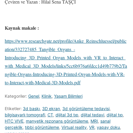
Çeviren ve Yazan : Hilal Sena TAŞÇI
Kaynak makale :
https://www.researchgate.net/profile/Anke_Reinschluessel/public
ation/332727485_Tangible_Organs_-
Introducing_3D_Printed_Organ_Models_with_VR_to_Interact_
with_Medical_3D_Models/links/5cc6b976a6fdcc1d49b779b2/Ta
ngible-Organs-Introducing-3D-Printed-Organ-Models-with-VR-
to-Interact-with-Medical-3D-Models.pdf
Kategoriler:
Genel
,
Klinik
,
Yaşam Bilimleri
Etiketler:
3d baskı
,
3D ekran
,
3d görüntüleme tedavisi
,
bilgisayarlı tomografi
,
CT
,
dijital 3d tıp
,
dijital tedavi
,
dijital tıp
,
HTC VIVE
,
manyetik rezonans görüntüleme
,
MRI
,
sanal
gerçeklik
,
tıbbi görüntüleme
,
Virtual reality
,
VR
,
yapay doku
,