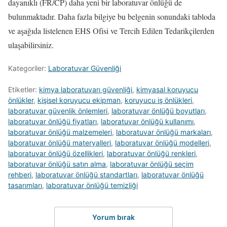
dayanıklı (FR/CP) daha yeni bir laboratuvar önlüğü de
bulunmaktadır. Daha fazla bilgiye bu belgenin sonundaki tabloda
ve aşağıda listelenen EHS Ofisi ve Tercih Edilen Tedarikçilerden
ulaşabilirsiniz.
Kategoriler:
Laboratuvar Güvenliği
Etiketler:
kimya laboratuvarı güvenliği
,
kimyasal koruyucu
önlükler
,
kişisel koruyucu ekipman
,
koruyucu iş önlükleri
,
laboratuvar güvenlik önlemleri
,
laboratuvar önlüğü boyutları
,
laboratuvar önlüğü fiyatları
,
laboratuvar önlüğü kullanımı
,
laboratuvar önlüğü malzemeleri
,
laboratuvar önlüğü markaları
,
laboratuvar önlüğü materyalleri
,
laboratuvar önlüğü modelleri
,
laboratuvar önlüğü özellikleri
,
laboratuvar önlüğü renkleri
,
laboratuvar önlüğü satın alma
,
laboratuvar önlüğü seçim
rehberi
,
laboratuvar önlüğü standartları
,
laboratuvar önlüğü
tasarımları
,
laboratuvar önlüğü temizliği
Yorum bırak