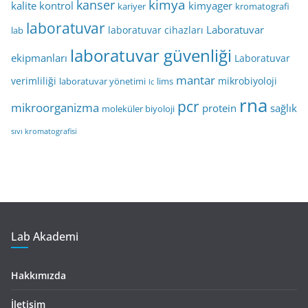
kimya
kanser
kalite kontrol
kimyager
kariyer
kromatografi
laboratuvar
Laboratuvar
laboratuvar cihazları
lab
laboratuvar güvenliği
ekipmanları
Laboratuvar
mantar
verimliliği
mikrobiyoloji
laboratuvar yönetimi
lims
lc
rna
pcr
mikroorganizma
protein
sağlık
moleküler biyoloji
sıvı kromatografisi
Lab Akademi
Hakkımızda
İletişim