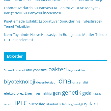
Laboratuvarlarda Su Banyosu Kullanımı ve DLAB Manyetik
Karıştırıcılı Su Banyosu İncelemesi
Pipetlemede Ustalık: Laboratuvar Sonuçlarınızı İyileştirecek
Temel Teknikler
Nem Tayininde Hız ve Hassasiyetin Buluşması: Mettler Toledo
HS153 İncelemesi
Etiketler
bakteri
atık yönetimi
biyoreaktör
5s
analitik terazi
dna
biyoteknoloji
dezenfeksiyon
dna analizi
genetik
gen
gıda
elektroforez
Enerji verimliliği
hassas
HPLC
iş ilanı
hücre
ilaç
istanbul iş ilanı
terazi
iş güvenliği