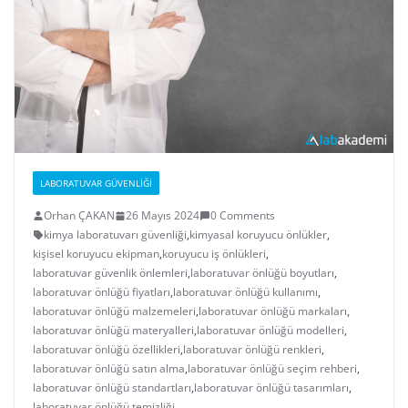
LABORATUVAR GÜVENLIĞI
Orhan ÇAKAN
26 Mayıs 2024
0 Comments
kimya laboratuvarı güvenliği
,
kimyasal koruyucu önlükler
,
kişisel koruyucu ekipman
,
koruyucu iş önlükleri
,
laboratuvar güvenlik önlemleri
,
laboratuvar önlüğü boyutları
,
laboratuvar önlüğü fiyatları
,
laboratuvar önlüğü kullanımı
,
laboratuvar önlüğü malzemeleri
,
laboratuvar önlüğü markaları
,
laboratuvar önlüğü materyalleri
,
laboratuvar önlüğü modelleri
,
laboratuvar önlüğü özellikleri
,
laboratuvar önlüğü renkleri
,
laboratuvar önlüğü satın alma
,
laboratuvar önlüğü seçim rehberi
,
laboratuvar önlüğü standartları
,
laboratuvar önlüğü tasarımları
,
laboratuvar önlüğü temizliği