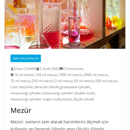
SARF MALZEMELER
Erhan ÇAKAN
2 Ocak 2020
0 Comments
10 ml mezür
,
100 ml mezür
,
1000 ml mezür
,
2000 ml mezür
,
25 ml mezür
,
250 ml mezür
,
5 ml mezür
,
50 ml mezür
,
500 ml mezür
,
Cam mezürler
,
dereceli silindir
,
graduated cylinder
,
measuring cylinder
,
measuring cylinder double scale
,
measuring cylinder single scale
,
mezür
,
ölçülü silindir
Mezür
Mezür; sıvıların tam olarak hacimlerini ölçmek için
kullanılır ve Dereceli Silindir veya Ölçülü Silindir