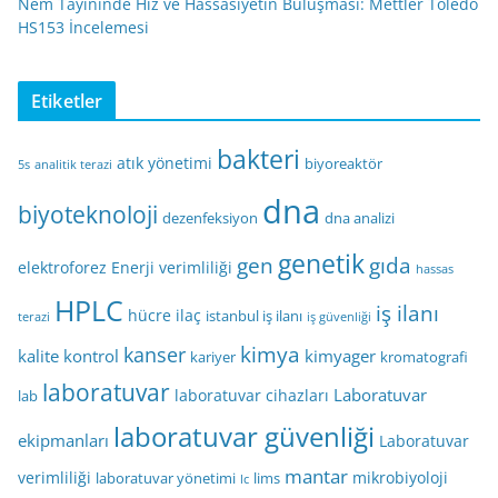
Nem Tayininde Hız ve Hassasiyetin Buluşması: Mettler Toledo
HS153 İncelemesi
Etiketler
bakteri
atık yönetimi
biyoreaktör
5s
analitik terazi
dna
biyoteknoloji
dezenfeksiyon
dna analizi
genetik
gen
gıda
elektroforez
Enerji verimliliği
hassas
HPLC
iş ilanı
hücre
ilaç
istanbul iş ilanı
terazi
iş güvenliği
kimya
kanser
kalite kontrol
kimyager
kariyer
kromatografi
laboratuvar
Laboratuvar
laboratuvar cihazları
lab
laboratuvar güvenliği
ekipmanları
Laboratuvar
mantar
verimliliği
mikrobiyoloji
laboratuvar yönetimi
lims
lc