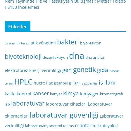
Nem Tayininde Hız ve Hassasiyetin Buluşması: Mettler Toledo
HS153 İncelemesi
Etiketler
bakteri
atık yönetimi
biyoreaktör
5s
analitik terazi
dna
biyoteknoloji
dezenfeksiyon
dna analizi
genetik
gen
gıda
elektroforez
Enerji verimliliği
hassas
HPLC
iş ilanı
hücre
ilaç
istanbul iş ilanı
terazi
iş güvenliği
kimya
kanser
kalite kontrol
kimyager
kariyer
kromatografi
laboratuvar
Laboratuvar
laboratuvar cihazları
lab
laboratuvar güvenliği
ekipmanları
Laboratuvar
mantar
verimliliği
mikrobiyoloji
laboratuvar yönetimi
lims
lc