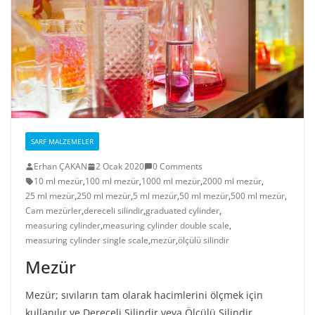
SARF MALZEMELER
Erhan ÇAKAN
2 Ocak 2020
0 Comments
10 ml mezür
,
100 ml mezür
,
1000 ml mezür
,
2000 ml mezür
,
25 ml mezür
,
250 ml mezür
,
5 ml mezür
,
50 ml mezür
,
500 ml mezür
,
Cam mezürler
,
dereceli silindir
,
graduated cylinder
,
measuring cylinder
,
measuring cylinder double scale
,
measuring cylinder single scale
,
mezür
,
ölçülü silindir
Mezür
Mezür; sıvıların tam olarak hacimlerini ölçmek için
kullanılır ve Dereceli Silindir veya Ölçülü Silindir